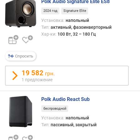
Polk Audio Signature Elite ES8
и
м
2024 год
Signature Elite
Установка:
напольный
о
Тип:
активный, фазоинверторный
т
Хар-ки:
100 Вт, 32 – 180 Гц
д
о
р
о
Спросить
г
и
19 582
грн.
х
1 предложение
к
д
е
Polk Audio React Sub
ш
е
беспроводной
в
Установка:
напольный
ы
Тип:
пассивный, закрытый
м