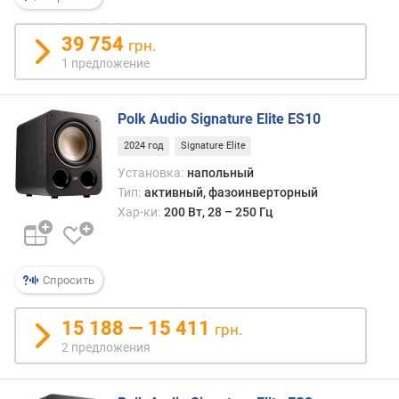
н
о
39 754
грн.
с
1 предложение
т
и
Polk Audio Signature Elite ES10
о
т
2024 год
Signature Elite
д
Установка:
напольный
е
Тип:
активный, фазоинверторный
ш
Хар-ки:
200 Вт, 28 – 250 Гц
е
в
ы
х
Спросить
к
д
15 188 — 15 411
грн.
о
2 предложения
р
о
г