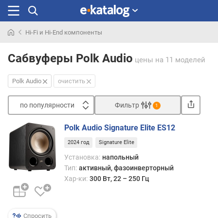
Hi-Fi и Hi-End компоненты
Искали
раньше
Сабвуферы Polk Audio
цены
на 11 моделей
Polk Audio
очистить
по популярности
Фильтр
1
Сортировать
Polk Audio Signature Elite ES12
п
2024 год
Signature Elite
о
п
Установка:
напольный
о
Тип:
активный, фазоинверторный
п
Хар-ки:
300 Вт, 22 – 250 Гц
у
л
я
р
Спросить