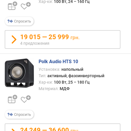
л
Хар-ки:
100 Вт, 24 – 160 Гц
о
ж
е
Спросить
н
и
19 015 — 25 999
грн.
й
4 предложения
м
Polk Audio HTS 10
о
щ
Установка:
напольный
н
Тип:
активный, фазоинверторный
о
Хар-ки:
100 Вт, 25 – 180 Гц
с
Материал:
МДФ
т
ь
(
В
Спросить
т
)
24 249 — 36 600
грн.