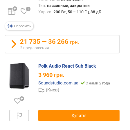
м
Тип:
пассивный, закрытый
а
Хар-ки:
200 Вт, 50 – 110 Гц, 88 дБ
к
с
Спросить
.
у
р
21 735 — 36 266
грн.
о
2 предложения
в
е
н
Polk Audio React Sub Black
ь
3 960
грн.
з
в
Soundstudio.com.ua
С нами 2 года
у
(Киев)
к
о
в
о
Купить!
г
о