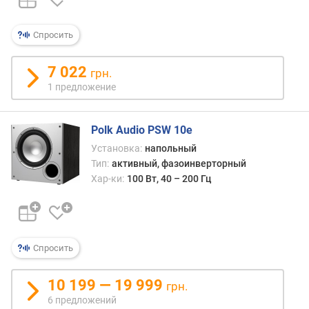
п
о
о
Спросить
т
з
7 022
грн.
ы
в
1 предложение
а
м
Polk Audio PSW 10e
п
Установка:
напольный
о
Тип:
активный, фазоинверторный
д
Хар-ки:
100 Вт, 40 – 200 Гц
а
т
е
д
о
Спросить
б
а
10 199 — 19 999
грн.
в
6 предложений
л