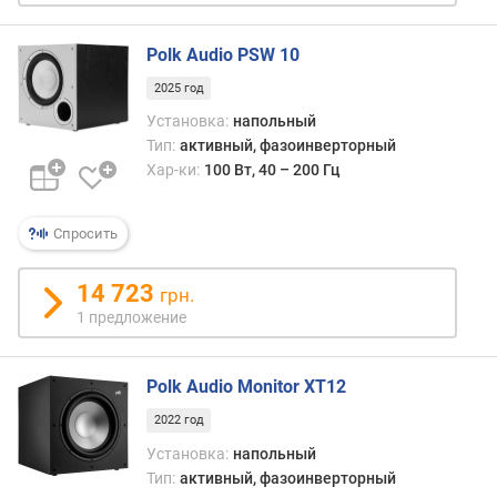
е
н
Polk Audio PSW 10
и
я
2025 год
Установка:
напольный
п
Тип:
активный, фазоинверторный
о
Хар-ки:
100 Вт, 40 – 200 Гц
к
о
л
Спросить
и
ч
14 723
е
грн.
с
1 предложение
т
в
у
Polk Audio Monitor XT12
п
2022 год
р
Установка:
напольный
е
Тип:
активный, фазоинверторный
д