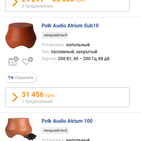
ч
3 предложения
у
в
с
Polk Audio Atrium Sub10
т
ландшафтный
в
Установка:
напольный
и
т
Тип:
пассивный, закрытый
е
Хар-ки:
200 Вт, 40 – 200 Гц, 88 дБ
л
ь
Спросить
н
о
с
31 456
грн.
т
1 предложение
ь
(
д
Polk Audio Atrium 100
Б
)
ландшафтный
Установка:
напольный