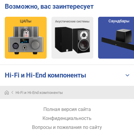
д
Возможно, вас заинтересует
а
в
л
е
н
и
я
(
д
Б
)
Hi-Fi и Hi-End компоненты
м
и
Hi-Fi и Hi-End компоненты
н
.
ч
Полная версия сайта
а
Конфиденциальность
с
т
Вопросы и пожелания по сайту
о