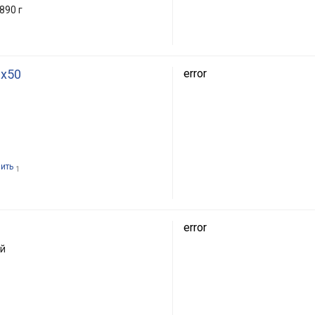
890 г
2x50
error
пить
1
error
й