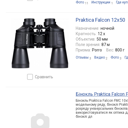
Фото
Инструкции
Где куп
11
1
Praktica Falcon 12x50
Назначение:
ночной
Кратность:
12 x
Объектив:
50 мм
Поле зрения:
87 м
Призма:
Porro
Вес:
800 г
Отзывы
Видео
Фото
Гд
3
2
3
сравнить
Бінокль Praktica Falcon
Бінокль Praktica Falcon FMC 1
модельному ряду, біноклі Prakt
розряду універсальних біноклів
використовуватися як оптика д
біноклі дл