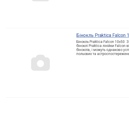
Бінокль Praktica Falcon
Бінокль Praktica Falcon 10x50
біноклі Praktica лінійки Falcon
біноклів, і можуть однаково ус
польових та астроспостережень