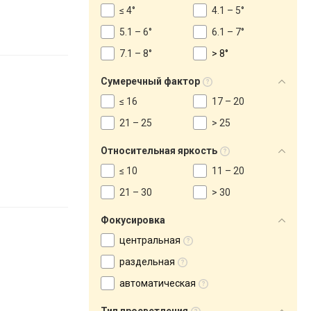
≤ 4°
4.1 – 5°
5.1 – 6°
6.1 – 7°
7.1 – 8°
> 8°
Сумеречный фактор
≤ 16
17 – 20
21 – 25
> 25
Относительная яркость
≤ 10
11 – 20
21 – 30
> 30
Фокусировка
центральная
раздельная
автоматическая