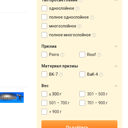
Тип просветления
однослойное
полное однослойное
многослойное
полное многослойное
Призма
Porro
Roof
Материал призмы
BK-7
BaK-4
Вес
≤ 300 г
301 – 500 г
501 – 700 г
701 – 900 г
> 900 г