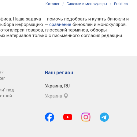
Каталог
/
Бинокли и монокуляры
/
Praktica
офиса. Наша задача — помочь подобрать и купить бинокли и
я выбора информацию —
сравнение
биноклей и монокуляров,
отогалереи товаров, глоссарий терминов, обзоры,
ых материалов только с письменного согласия редакции.
Ваш регион
е?
er.
Украина
,
RU
ии" под
ретной
Украина