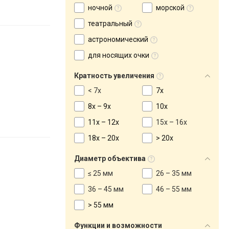
ночной
морской
театральный
астрономический
для носящих очки
Кратность увеличения
< 7x
7x
8x – 9x
10x
11x – 12x
15x – 16x
18x – 20x
> 20x
Диаметр объектива
≤ 25 мм
26 – 35 мм
36 – 45 мм
46 – 55 мм
> 55 мм
Функции и возможности