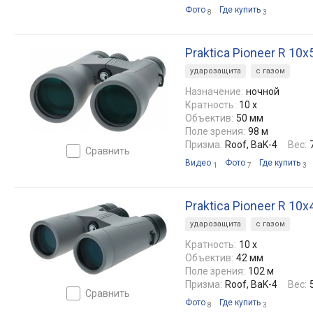
Фото
Где купить
8
3
Praktica Pioneer R 10x
ударозащита
с газом
Назначение:
ночной
Кратность:
10 x
Объектив:
50 мм
Поле зрения:
98 м
Призма:
Roof, BaK-4
Вес:
сравнить
Видео
Фото
Где купить
1
7
3
Praktica Pioneer R 10x
ударозащита
с газом
Кратность:
10 x
Объектив:
42 мм
Поле зрения:
102 м
Призма:
Roof, BaK-4
Вес:
сравнить
Фото
Где купить
8
3