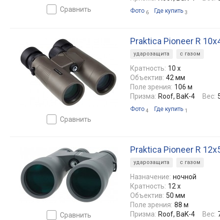
сравнить
Фото
Где купить
6
3
Praktica Pioneer R 10
ударозащита
с газом
Кратность:
10 x
Объектив:
42 мм
Поле зрения:
106 м
Призма:
Roof, BaK-4
Вес:
Фото
Где купить
4
1
сравнить
Praktica Pioneer R 12x
ударозащита
с газом
Назначение:
ночной
Кратность:
12 x
Объектив:
50 мм
Поле зрения:
88 м
Призма:
Roof, BaK-4
Вес:
сравнить