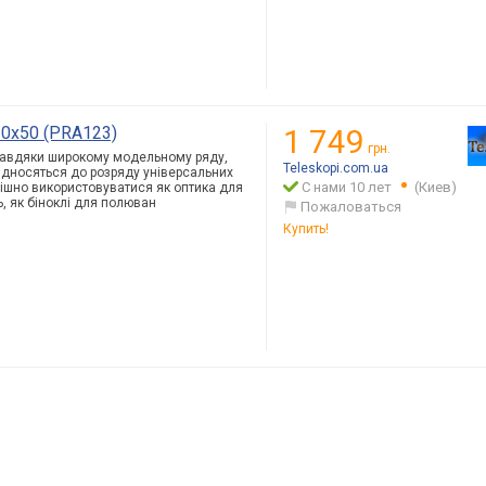
 10x50 (PRA123)
1 749
грн.
. Завдяки широкому модельному ряду,
Teleskopi.com.ua
 відносяться до розряду універсальних
С нами 10 лет
(Киев)
пішно використовуватися як оптика для
, як біноклі для полюван
Пожаловаться
Купить!