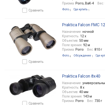
Призма:
Porro, BaK-4
Вес:
Фото
Где купить
сравнить
5
1
Praktica Falcon FMC 1
Назначение:
ночной
Кратность:
12 x
Объектив:
50 мм
Поле зрения:
92 м
Призма:
Porro
Вес:
810 г
Фото
Обсуждение
Где ку
4
1
сравнить
Praktica Falcon 8x40
Назначение:
универсальны
Кратность:
8 x
Объектив:
40 мм
Поле зрения:
143 м
Призма:
Porro
Вес:
730 г
сравнить