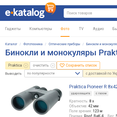
Гаджеты
Компьютеры
Фото
TV
Аудио
Бы
Каталог
/
Фототехника
/
Оптические приборы
/
Бинокли и монокул
Бинокли и монокуляры Prakt
Praktica
очистить
Сохранить список
по популярности
с доставкой по У
Выводить
Praktica Pioneer R 8x4
ударозащита
с газом
Кратность:
8 x
Объектив:
42 мм
Поле зрения:
123 м
Призма:
Roof, BaK-4
Вес: