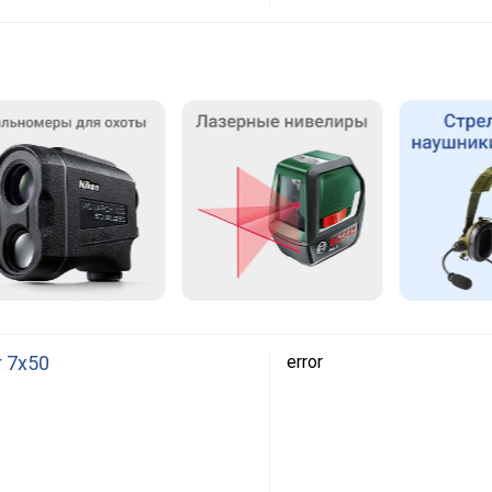
r 7x50
error