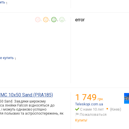
ить
1
error
0
1
2
0
е купить
1
 FMC 10x50 Sand (PRA185)
1 749
грн.
0x50 Sand. Завдяки широкому
Teleskopi.com.ua
ica лінійки Falcon відносяться до
С нами 10 лет
(Киев)
, і можуть однаково успішно
ля польових та астроспостережень, як
Пожаловаться
Купить!