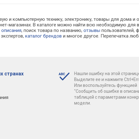
вую и компьютерную технику, электронику, товары для дома и 
ернет-магазинах. В каталоге можно найти всю необходимую дл
е
описания
, поиск товара по названию,
отзывы
пользователей, ф
экспертов,
каталог брендов
и многое другое. Перепечатка люб
х странах
Нашли ошибку на этой страниц
Выделите ее и нажмите Ctrl+Ent
Или воспользуйтесь функцией
"Сообщить об ошибке в описан
ания
таблицей с параметрами конк
модели.