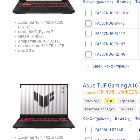
Конфигурации
Видео
Фо
11
6
FA607NUG-RL116W
дисплей 16 ", 1920x1200
FA607NUG-WH73
(16:10)
проц AMD, Ryzen 7
FA607NUG-RL117
GPU RTX 4050
оперативка 16 / 32 ГБ
FA607NUG-RL197
накопитель 512 ГБ / 1 ТБ
вес 2.3 кг
FA607NUG-RL148
еще 6 конфигураций
Asus TUF Gaming A16
48 478
94 039
Цена от
до
г
2025 год
TUF
игровой
быстрая зарядка
Wi-Fi 6E
Конфигурации
Видео
Фо
5
10
FA608UH-R7165
дисплей 16 ", 1920x1200