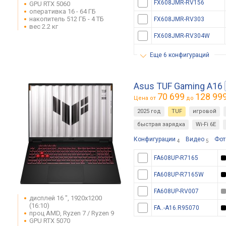
FX608JMR-RV156
GPU RTX 5060
оперативка 16 - 64 ГБ
накопитель 512 ГБ - 4 ТБ
FX608JMR-RV303
вес 2.2 кг
FX608JMR-RV304W
еще 6 конфигураций
Asus TUF Gaming A16
70 699
128 99
Цена от
до
2025 год
TUF
игровой
быстрая зарядка
Wi-Fi 6E
Конфигурации
Видео
Фот
4
5
FA608UP-R7165
FA608UP-R7165W
FA608UP-RV007
дисплей 16 ", 1920x1200
(16:10)
FA..-A16.R95070
проц AMD, Ryzen 7 / Ryzen 9
GPU RTX 5070