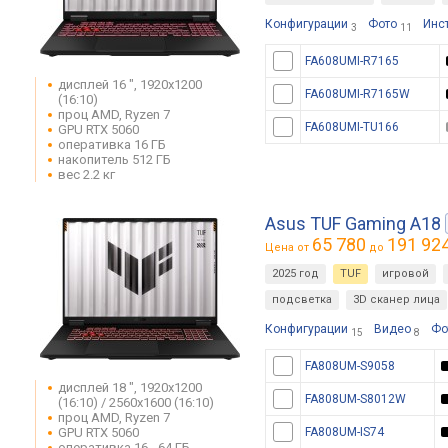
Конфигурации
Фото
Инс
3
11
FA608UMI-R7165
дисплей 16 ", 1920x1200
FA608UMI-R7165W
(16:10)
проц AMD, Ryzen 7
FA608UMI-TU166
GPU RTX 5060
оперативка 16 ГБ
накопитель 512 ГБ
вес 2.2 кг
Asus TUF Gaming A18
65 780
191 92
Цена от
до
2025 год
TUF
игровой
подсветка
3D сканер лица
Конфигурации
Видео
Фо
15
8
FA808UM-S9058
дисплей 18 ", 1920x1200
FA808UM-S8012W
(16:10) / 2560x1600 (16:10)
проц AMD, Ryzen 7
GPU RTX 5060
FA808UM-IS74
оперативка 16 - 64 ГБ