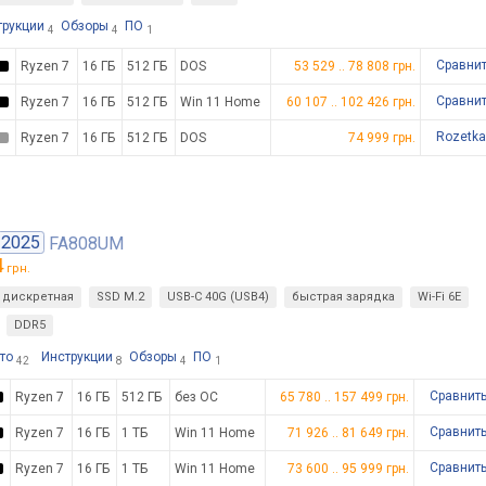
трукции
Обзоры
ПО
4
4
1
Сравни
Ryzen 7
16 ГБ
512 ГБ
DOS
53 529
..
78 808
грн.
Сравни
Ryzen 7
16 ГБ
512 ГБ
Win 11 Home
60 107
..
102 426
грн.
Rozetka
Ryzen 7
16 ГБ
512 ГБ
DOS
74 999 грн.
2025
FA808UM
4
грн.
дискретная
SSD M.2
USB-C 40G (USB4)
быстрая зарядка
Wi-Fi 6E
DDR5
то
Инструкции
Обзоры
ПО
42
8
4
1
Сравнит
Ryzen 7
16 ГБ
512 ГБ
без ОС
65 780
..
157 499
грн.
Сравнит
Ryzen 7
16 ГБ
1 ТБ
Win 11 Home
71 926
..
81 649
грн.
Сравнит
Ryzen 7
16 ГБ
1 ТБ
Win 11 Home
73 600
..
95 999
грн.