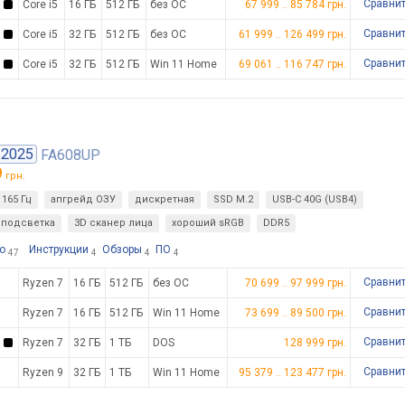
Сравни
Core i5
16 ГБ
512 ГБ
без ОС
67 999
..
85 784
грн.
Сравни
Core i5
32 ГБ
512 ГБ
без ОС
61 999
..
126 499
грн.
Сравни
Core i5
32 ГБ
512 ГБ
Win 11 Home
69 061
..
116 747
грн.
2025
FA608UP
9
грн.
165 Гц
апгрейд ОЗУ
дискретная
SSD M.2
USB-C 40G (USB4)
подсветка
3D сканер лица
хороший sRGB
DDR5
о
Инструкции
Обзоры
ПО
47
4
4
4
Сравни
Ryzen 7
16 ГБ
512 ГБ
без ОС
70 699
..
97 999
грн.
Сравни
Ryzen 7
16 ГБ
512 ГБ
Win 11 Home
73 699
..
89 500
грн.
Сравни
Ryzen 7
32 ГБ
1 ТБ
DOS
128 999
грн.
Сравни
Ryzen 9
32 ГБ
1 ТБ
Win 11 Home
95 379
..
123 477
грн.