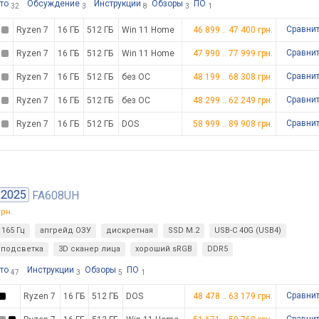
то
Обсуждение
Инструкции
Обзоры
ПО
32
3
8
3
1
Сравни
Ryzen 7
16 ГБ
512 ГБ
Win 11 Home
46 899
..
47 400
грн.
Сравни
Ryzen 7
16 ГБ
512 ГБ
Win 11 Home
47 990
..
77 999
грн.
Сравни
Ryzen 7
16 ГБ
512 ГБ
без ОС
48 199
..
68 308
грн.
Сравни
Ryzen 7
16 ГБ
512 ГБ
без ОС
48 299
..
62 249
грн.
Сравни
Ryzen 7
16 ГБ
512 ГБ
DOS
58 999
..
89 908
грн.
2025
FA608UH
рн.
165 Гц
апгрейд ОЗУ
дискретная
SSD M.2
USB-C 40G (USB4)
подсветка
3D сканер лица
хороший sRGB
DDR5
то
Инструкции
Обзоры
ПО
47
3
5
1
Сравни
Ryzen 7
16 ГБ
512 ГБ
DOS
48 478
..
63 179
грн.