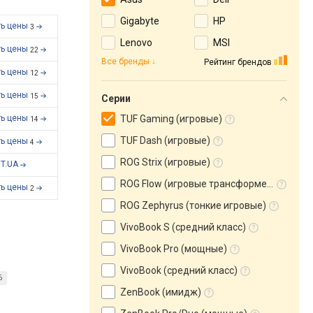
Gigabyte
HP
ть цены
3
Lenovo
MSI
ть цены
22
Все бренды
Рейтинг брендов
ть цены
12
ть цены
15
Серии
ть цены
TUF Gaming (игровые)
14
TUF Dash (игровые)
ть цены
4
ROG Strix (игровые)
T.UA
ROG Flow (игровые трансформеры)
ть цены
2
ROG Zephyrus (тонкие игровые)
VivoBook S (средний класс)
VivoBook Pro (мощные)
VivoBook (средний класс)
6
ZenBook (имидж)