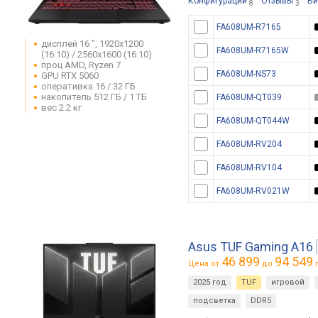
Конфигурации
Отзывы
Ви
8
3
FA608UM-R7165
дисплей 16 ", 1920x1200
FA608UM-R7165W
(16:10) / 2560x1600 (16:10)
проц AMD, Ryzen 7
FA608UM-NS73
GPU RTX 5060
оперативка 16 / 32 ГБ
накопитель 512 ГБ / 1 ТБ
FA608UM-QT039
вес 2.2 кг
FA608UM-QT044W
FA608UM-RV204
FA608UM-RV104
FA608UM-RV021W
Asus TUF Gaming A16
46 899
94 549
Цена от
до
г
2025 год
TUF
игровой
подсветка
DDR5