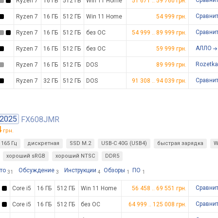
Сравни
Ryzen 7
16 ГБ
512 ГБ
Win 11 Home
51 671
..
59 760
грн.
Сравни
Ryzen 7
16 ГБ
512 ГБ
Win 11 Home
54 999
грн.
Сравни
Ryzen 7
16 ГБ
512 ГБ
без ОС
54 999
..
89 999
грн.
АЛЛО
Ryzen 7
16 ГБ
512 ГБ
без ОС
59 999 грн.
Rozetka
Ryzen 7
16 ГБ
512 ГБ
DOS
89 999 грн.
Сравни
Ryzen 7
32 ГБ
512 ГБ
DOS
91 308
..
94 039
грн.
2025
FX608JMR
4
грн.
165 Гц
дискретная
SSD M.2
USB-C 40G (USB4)
быстрая зарядка
W
хороший sRGB
хороший NTSC
DDR5
то
Обсуждение
Инструкции
Обзоры
ПО
31
3
4
1
1
Сравни
Core i5
16 ГБ
512 ГБ
Win 11 Home
56 458
..
69 551
грн.
Сравни
Core i5
16 ГБ
512 ГБ
без ОС
64 999
..
125 008
грн.