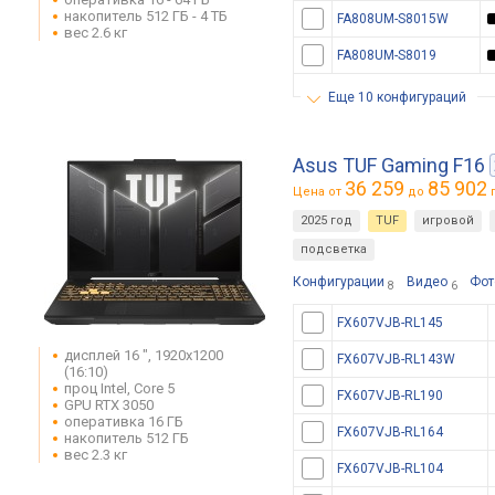
накопитель 512 ГБ - 4 ТБ
FA808UM-S8015W
вес 2.6 кг
FA808UM-S8019
еще 10 конфигураций
Asus TUF Gaming F16
36 259
85 902
Цена от
до
г
2025 год
TUF
игровой
подсветка
Конфигурации
Видео
Фот
8
6
FX607VJB-RL145
дисплей 16 ", 1920x1200
FX607VJB-RL143W
(16:10)
проц Intel, Core 5
FX607VJB-RL190
GPU RTX 3050
оперативка 16 ГБ
FX607VJB-RL164
накопитель 512 ГБ
вес 2.3 кг
FX607VJB-RL104