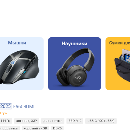
2025
FA608UMI
6
грн.
144 Гц
апгрейд ОЗУ
дискретная
SSD M.2
USB-C 40G (USB4)
подсветка
хороший sRGB
DDR5