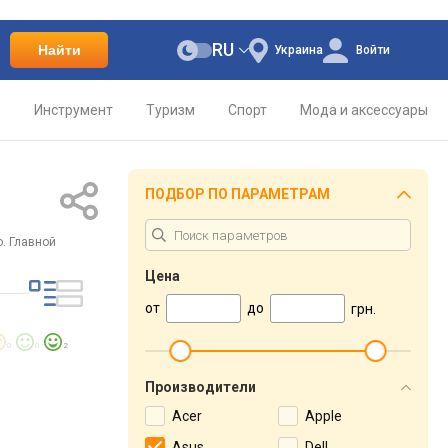
RU
Найти
Украина
Войти
о
Инструмент
Туризм
Спорт
Мода и аксессуары
ПОДБОР ПО ПАРАМЕТРАМ
. Главной
Цена
от
до
грн.
0
0
2
Производители
Acer
Apple
Asus
Dell