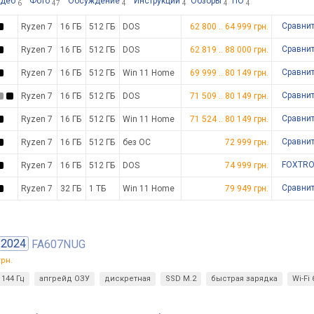
део
Фото
Обсуждение
Инструкции
Обзоры
ПО
6
47
4
4
4
4
Сравни
Ryzen 7
16 ГБ
512 ГБ
DOS
62 800
..
64 999
грн.
Сравни
Ryzen 7
16 ГБ
512 ГБ
DOS
62 819
..
88 000
грн.
Сравни
Ryzen 7
16 ГБ
512 ГБ
Win 11 Home
69 999
..
80 149
грн.
Сравни
Ryzen 7
16 ГБ
512 ГБ
DOS
71 509
..
80 149
грн.
Сравни
Ryzen 7
16 ГБ
512 ГБ
Win 11 Home
71 524
..
80 149
грн.
Сравни
Ryzen 7
16 ГБ
512 ГБ
без ОС
72 999
грн.
FOXTRO
Ryzen 7
16 ГБ
512 ГБ
DOS
74 999 грн.
Сравни
Ryzen 7
32 ГБ
1 ТБ
Win 11 Home
79 949
грн.
2024
FA607NUG
рн.
144 Гц
апгрейд ОЗУ
дискретная
SSD M.2
быстрая зарядка
Wi-Fi 