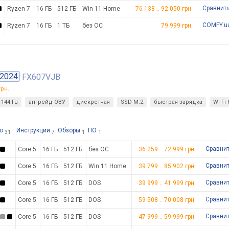
Сравнит
Ryzen 7
16 ГБ
512 ГБ
Win 11 Home
76 138
..
92 050
грн.
COMFY.u
Ryzen 7
16 ГБ
1 ТБ
без ОС
79 999 грн.
2024
FX607VJB
рн.
144 Гц
апгрейд ОЗУ
дискретная
SSD M.2
быстрая зарядка
Wi-Fi 
о
Инструкции
Обзоры
ПО
31
7
1
1
Сравни
Core 5
16 ГБ
512 ГБ
без ОС
36 259
..
72 999
грн.
Сравни
Core 5
16 ГБ
512 ГБ
Win 11 Home
39 799
..
85 902
грн.
Сравни
Core 5
16 ГБ
512 ГБ
DOS
39 999
..
41 999
грн.
Сравни
Core 5
16 ГБ
512 ГБ
DOS
59 508
..
70 008
грн.
Сравни
Core 5
16 ГБ
512 ГБ
DOS
47 999
..
59 999
грн.