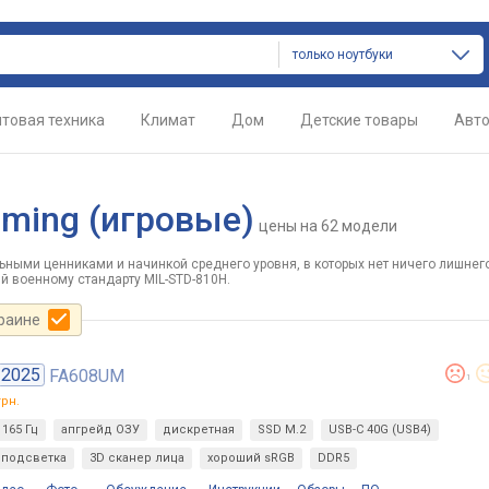
только ноутбуки
товая техника
Климат
Дом
Детские товары
Авт
aming (игровые)
цены
на 62 модели
ными ценниками и начинкой среднего уровня, в которых нет ничего лишнего
й военному стандарту MIL-STD-810H.
краине
2025
FA608UM
1
рн.
165 Гц
апгрейд ОЗУ
дискретная
SSD M.2
USB-C 40G (USB4)
подсветка
3D сканер лица
хороший sRGB
DDR5