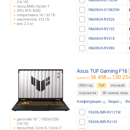
FA608UH-R7165W
(16:10)
проц AMD, Ryzen 7
FA608UH-G1S825W
GPU RTX 5050
оперативка 16 / 32 ГБ
накопитель 512 ГБ
FA608UH-RV026
вес 2.2 кг
FA608UH-RV102
FA608UH-RV018
FA608UH-RV086
Asus TUF Gaming F16
56 458
130 25
Цена от
до
2025 год
TUF
игровой
подсветка
3D сканер лица
Конфигурации
Видео
Фо
10
3
FX608JMR-RV121W
дисплей 16 ", 1920x1200
FX608JMR-RV141
(16:10)
проц Intel, Core i5 / Core i7