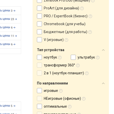
ZenBook Pro/Duo (мощные)
ProArt (для дизайна)
ть цены
3
PRO / ExpertBook (бизнес)
ть цены
23
Chromebook (для учебы)
ть цены
6
Бюджетные (для работы)
ть цены
11
V (игровые)
ть цены
6
Тип устройства
ноутбук
ультрабук
трансформер 360°
2 в 1 (ноутбук-планшет)
По направлениям
игровые
НЕигровые (офисные)
ть цены
оптимальные
5