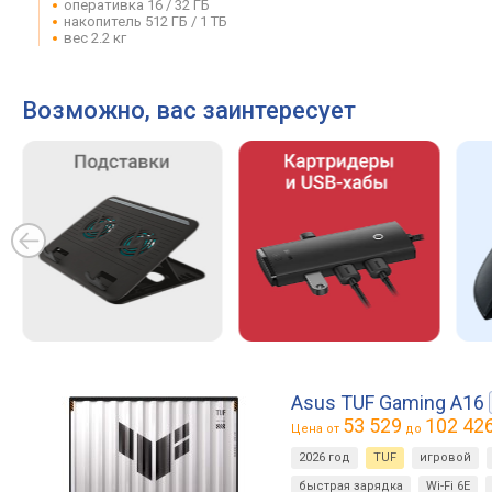
оперативка 16 / 32 ГБ
накопитель 512 ГБ / 1 ТБ
вес 2.2 кг
Возможно, вас заинтересует
Asus TUF Gaming A16
53 529
102 42
Цена от
до
2026 год
TUF
игровой
быстрая зарядка
Wi-Fi 6E