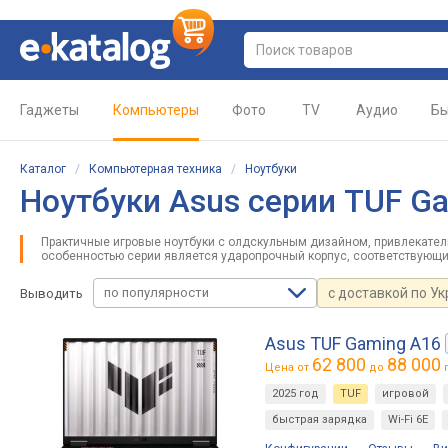
Гаджеты
Компьютеры
Фото
TV
Аудио
Бы
Каталог
/
Компьютерная техника
/
Ноутбуки
Ноутбуки Asus серии TUF G
Практичные игровые ноутбуки с олдскульным дизайном, привлекатель
особенностью серии является ударопрочный корпус, соответствующи
по популярности
с доставкой по У
Выводить
Asus TUF Gaming A16
62 800
88 000
Цена от
до
г
2025 год
TUF
игровой
быстрая зарядка
Wi-Fi 6E