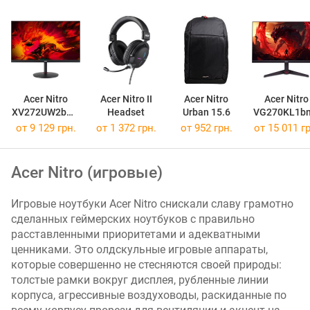
(
:
1
)
ц
в
Acer Nitro
Acer Nitro II
Acer Nitro
Acer Nitro
е
XV272UW2bmii
Headset
Urban 15.6
VG270KL1bm
т
prx
px
от 9 129 грн.
от 1 372 грн.
от 952 грн.
от 15 011 гр
о
в
о
Acer Nitro (игровые)
й
о
Игровые ноутбуки Acer Nitro снискали славу грамотно
х
сделанных геймерских ноутбуков с правильно
в
расставленными приоритетами и адекватными
а
ценниками. Это олдскульные игровые аппараты,
т
которые совершенно не стесняются своей природы:
(
толстые рамки вокруг дисплея, рубленные линии
s
корпуса, агрессивные воздуховоды, раскиданные по
R