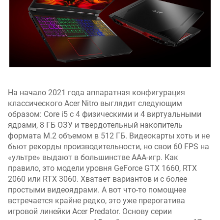
d
o
b
e
R
G
B
)
(
На начало 2021 года аппаратная конфигурация
%
классического Acer Nitro выглядит следующим
)
образом: Core i5 c 4 физическими и 4 виртуальными
ядрами, 8 ГБ ОЗУ и твердотельный накопитель
ц
формата M.2 объемом в 512 ГБ. Видеокарты хоть и не
в
бьют рекорды производительности, но свои 60 FPS на
е
«ультре» выдают в большинстве ААА-игр. Как
т
правило, это модели уровня GeForce GTX 1660, RTX
о
2060 или RTX 3060. Хватает вариантов и с более
в
простыми видеоядрами. А вот что-то помощнее
о
встречается крайне редко, это уже прерогатива
й
игровой линейки Acer Predator. Основу серии
о