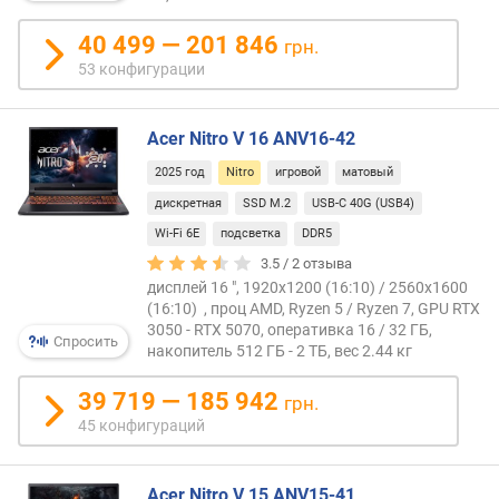
ААА-
н
игр
о
40 499 — 201 846
грн.
при
с
53 конфигурации
Full
т
HD
и
разр
Acer Nitro V 16 ANV16-42
и
о
высо
т
2025 год
Nitro
игровой
матовый
настр
д
дискретная
SSD M.2
USB-C 40G (USB4)
графи
е
Wi-Fi 6E
подсветка
DDR5
ш
е
3.5 /
2
отзыва
в
дисплей 16 ", 1920x1200 (16:10) / 2560x1600
(16:10) , проц AMD, Ryzen 5 / Ryzen 7, GPU RTX
ы
3050 - RTX 5070, оперативка 16 / 32 ГБ,
х
Спросить
накопитель 512 ГБ - 2 ТБ, вес 2.44 кг
к
д
39 719 — 185 942
грн.
о
45 конфигураций
р
о
г
Acer Nitro V 15 ANV15-41
и