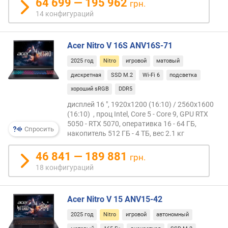
64 699 — 195 962
грн.
н
14 конфигураций
а
(
"
Acer Nitro V 16S ANV16S-71
)
2025 год
Nitro
игровой
матовый
ч
дискретная
SSD M.2
Wi-Fi 6
подсветка
а
с
хороший sRGB
DDR5
т
дисплей 16 ", 1920x1200 (16:10) / 2560x1600
о
(16:10) , проц Intel, Core 5 - Core 9, GPU RTX
т
5050 - RTX 5070, оперативка 16 - 64 ГБ,
Спросить
а
накопитель 512 ГБ - 4 ТБ, вес 2.1 кг
с
м
46 841 — 189 881
грн.
е
18 конфигураций
н
ы
к
Acer Nitro V 15 ANV15-42
а
2025 год
Nitro
игровой
автономный
д