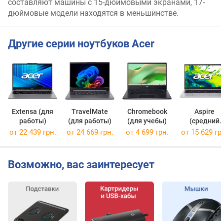
составляют машины с 15-дюймовыми экранами, 17-
х
дюймовые модели находятся в меньшинстве.
в
а
т
Другие серии ноутбуков Acer
(
N
T
S
C
)
(
Extensa (для
TravelMate
Chromebook
Aspire
%
работы)
(для работы)
(для учебы)
(средний
)
класс)
от 22 439 грн.
от 24 669 грн.
от 4 699 грн.
от 15 629 гр
ц
в
Возможно, вас заинтересует
е
т
о
в
о