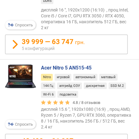
DDR5
к
дисплей 16 ", 1920x1200 (16:10) , проц Intel,
о
Core i5 / Core i7, GPU RTX 3050 / RTX 4050,
п
оперативка 16 ГБ, накопитель 512 ГБ, вес
и
Спросить
2 кг
т
е
39 999 — 63 747
грн.
л
5 конфигураций
я
р
Acer Nitro 5 AN515-45
а
з
Nitro
игровой
автономный
матовый
ъ
144 Гц
апгрейд ОЗУ
дискретная
SSD M.2
е
Wi-Fi 6
подсветка
м
4.8 /
8
отзывов
о
дисплей 15.6 ", 1920x1080 (16:9) , проц AMD,
в
Ryzen 5 / Ryzen 7, GPU RTX 3060, оперативка
U
8 / 16 ГБ, накопитель 256 ГБ / 512 ГБ, вес
S
Спросить
2.4 кг
B
-