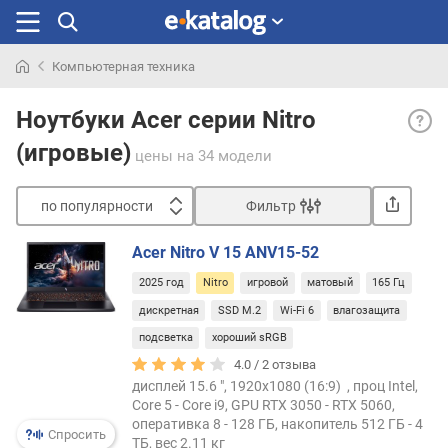
Компьютерная техника
Искали
Сбал
раньше
Ноутбуки Acer серии Nitro
игро
(игровые)
маши
цены
на 34 модели
для
нетр
по популярности
Фильтр
или
Сортировать
экон
Acer Nitro V 15 ANV15-52
гейме
п
Средн
2025 год
Nitro
игровой
матовый
165 Гц
о
конф
п
дискретная
SSD M.2
Wi-Fi 6
влагозащита
выда
о
подсветка
хороший sRGB
стаб
п
60
4.0 /
2
отзыва
у
FPS
дисплей 15.6 ", 1920x1080 (16:9) , проц Intel,
л
Core 5 - Core i9, GPU RTX 3050 - RTX 5060,
в
я
оперативка 8 - 128 ГБ, накопитель 512 ГБ - 4
боль
р
Спросить
ТБ, вес 2.11 кг