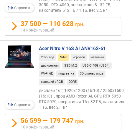
3050 - RTX 4060, оперативка 8 - 32 ГБ,
а
Спросить
накопитель 512 ГБ / 1 ТБ, вес 2.5 кг
н
а
37 500 — 110 628
грн.
р
14 конфигураций
а
з
Acer Nitro V 16S AI ANV16S-61
р
е
2025 год
Nitro
игровой
матовый
ш
дискретная
SSD M.2
USB-C 40G (USB4)
е
н
Wi-Fi 6E
подсветка
3D сканер лица
и
хороший sRGB
DDR5
е
дисплей 16 ", 1920x1200 (16:10) / 2560x1600
д
(16:10) , проц AMD, Ryzen AI, GPU RTX 5050 -
и
RTX 5070, оперативка 16 / 32 ГБ, накопитель
с
Спросить
1 ТБ, вес 2.1 кг
п
л
56 599 — 179 747
грн.
е
10 конфигураций
я