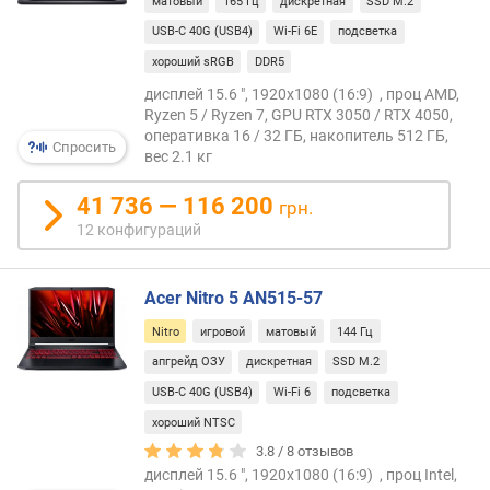
р
матовый
165 Гц
дискретная
SSD M.2
о
USB-C 40G (USB4)
Wi-Fi 6E
подсветка
в
хороший sRGB
DDR5
(
Г
дисплей 15.6 ", 1920x1080 (16:9) , проц AMD,
ц
Ryzen 5 / Ryzen 7, GPU RTX 3050 / RTX 4050,
оперативка 16 / 32 ГБ, накопитель 512 ГБ,
)
Спросить
вес 2.1 кг
о
41 736 — 116 200
б
грн.
ъ
12 конфигураций
е
м
о
Acer Nitro 5 AN515-57
п
Nitro
игровой
матовый
144 Гц
е
апгрейд ОЗУ
дискретная
SSD M.2
р
а
USB-C 40G (USB4)
Wi-Fi 6
подсветка
т
хороший NTSC
и
3.8 /
8
отзывов
в
дисплей 15.6 ", 1920x1080 (16:9) , проц Intel,
н