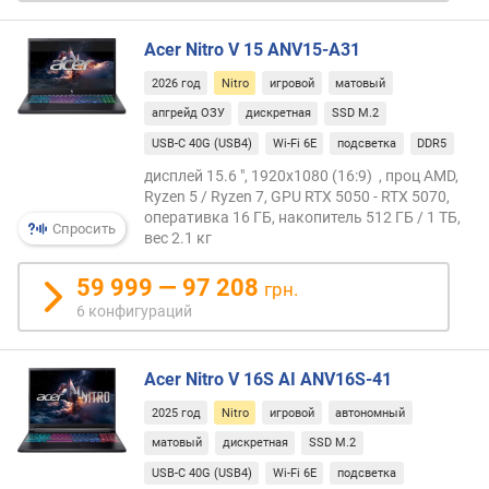
я
Acer Nitro V 15 ANV15-A31
р
к
2026 год
Nitro
игровой
матовый
о
апгрейд ОЗУ
дискретная
SSD M.2
с
USB-C 40G (USB4)
Wi-Fi 6E
подсветка
DDR5
т
ь
дисплей 15.6 ", 1920x1080 (16:9) , проц AMD,
(
Ryzen 5 / Ryzen 7, GPU RTX 5050 - RTX 5070,
н
оперативка 16 ГБ, накопитель 512 ГБ / 1 ТБ,
Спросить
и
вес 2.1 кг
т
59 999 — 97 208
)
грн.
6 конфигураций
я
р
к
Acer Nitro V 16S AI ANV16S-41
о
2025 год
Nitro
игровой
автономный
с
т
матовый
дискретная
SSD M.2
ь
USB-C 40G (USB4)
Wi-Fi 6E
подсветка