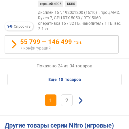
H
хороший sRGB
DDR5
D
R
дисплей 16 ", 1920x1200 (16:10) , проц AMD,
Ryzen 7, GPU RTX 5050 / RTX 5060,
(
оперативка 16 / 32 ГБ, накопитель 1 ТБ, вес
н
Спросить
2.1 кг
и
т
55 799 — 146 499
грн.
)
7 конфигураций
к
о
Показано 24 из 34 товаров
н
т
р
еще
10
товаров
а
с
т
1
2
н
о
с
т
Другие товары серии Nitro (игровые)
ь