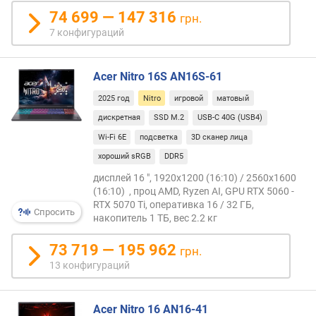
74 699 — 147 316
грн.
т
7 конфигураций
о
л
щ
Acer Nitro 16S AN16S-61
и
н
2025 год
Nitro
игровой
матовый
а
дискретная
SSD M.2
USB-C 40G (USB4)
(
Wi-Fi 6E
подсветка
3D сканер лица
м
м
хороший sRGB
DDR5
)
дисплей 16 ", 1920x1200 (16:10) / 2560x1600
(16:10) , проц AMD, Ryzen AI, GPU RTX 5060 -
в
RTX 5070 Ti, оперативка 16 / 32 ГБ,
Спросить
е
накопитель 1 ТБ, вес 2.2 кг
с
(
73 719 — 195 962
грн.
к
13 конфигураций
г
)
Acer Nitro 16 AN16-41