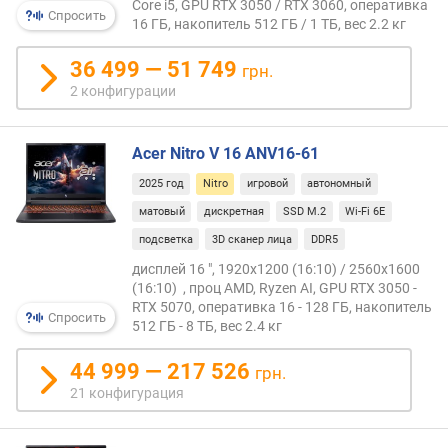
Core i5, GPU RTX 3050 / RTX 3060, оперативка
о
Спросить
16 ГБ, накопитель 512 ГБ / 1 ТБ, вес 2.2 кг
й
п
36 499 — 51 749
грн.
а
2 конфигурации
м
я
т
Acer Nitro V 16 ANV16-61
и
(
2025 год
Nitro
игровой
автономный
Г
матовый
дискретная
SSD M.2
Wi-Fi 6E
Б
подсветка
3D сканер лица
DDR5
)
дисплей 16 ", 1920x1200 (16:10) / 2560x1600
о
(16:10) , проц AMD, Ryzen AI, GPU RTX 3050 -
б
RTX 5070, оперативка 16 - 128 ГБ, накопитель
Спросить
512 ГБ - 8 ТБ, вес 2.4 кг
ъ
е
44 999 — 217 526
м
грн.
в
21 конфигурация
и
д