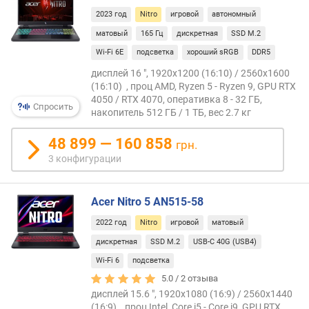
т
2023 год
Nitro
игровой
автономный
и
п
матовый
165 Гц
дискретная
SSD M.2
м
Wi-Fi 6E
подсветка
хороший sRGB
DDR5
а
дисплей 16 ", 1920x1200 (16:10) / 2560x1600
т
(16:10) , проц AMD, Ryzen 5 - Ryzen 9, GPU RTX
р
4050 / RTX 4070, оперативка 8 - 32 ГБ,
и
Спросить
накопитель 512 ГБ / 1 ТБ, вес 2.7 кг
ц
ы
48 899 — 160 858
грн.
3 конфигурации
п
о
к
Acer Nitro 5 AN515-58
р
ы
2022 год
Nitro
игровой
матовый
т
дискретная
SSD M.2
USB-C 40G (USB4)
и
Wi-Fi 6
подсветка
е
э
5.0 /
2
отзыва
к
дисплей 15.6 ", 1920x1080 (16:9) / 2560x1440
р
(16:9) , проц Intel, Core i5 - Core i9, GPU RTX