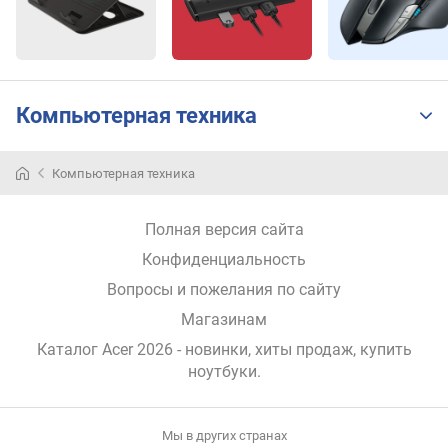
й
о
х
в
а
т
Компьютерная техника
(
D
C
Компьютерная техника
I
-
Полная версия сайта
P
3
Конфиденциальность
)
Вопросы и пожелания по сайту
(
%
Магазинам
)
Каталог Acer 2026
- новинки, хиты продаж,
купить
ноутбуки
.
A
M
D
Мы в других странах
с