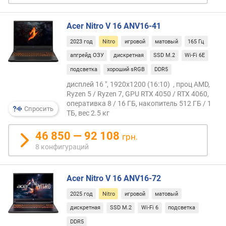
е
н
и
Acer Nitro V 16 ANV16-41
я
2023 год
Nitro
игровой
матовый
165 Гц
п
апгрейд ОЗУ
дискретная
SSD M.2
Wi-Fi 6E
о
подсветка
хороший sRGB
DDR5
к
дисплей 16 ", 1920x1200 (16:10) , проц AMD,
о
Ryzen 5 / Ryzen 7, GPU RTX 4050 / RTX 4060,
л
оперативка 8 / 16 ГБ, накопитель 512 ГБ / 1
и
Спросить
ТБ, вес 2.5 кг
ч
е
46 850 — 92 108
грн.
с
8 конфигураций
т
в
у
Acer Nitro V 16 ANV16-72
п
р
2025 год
Nitro
игровой
матовый
е
дискретная
SSD M.2
Wi-Fi 6
подсветка
д
DDR5
л