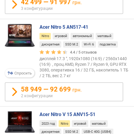
42 499 — 91 997
грн.
A
3 конфигурации
(
ш
т
Acer Nitro 5 AN517-41
)
Nitro
игровой
автономный
матовый
р
дискретная
SSD M.2
Wi-Fi 6
подсветка
а
4.4 /
5
отзывов
з
дисплей 17.3 ", 1920x1080 (16:9) / 2560x1440
ъ
(16:9) , проц AMD, Ryzen 7 / Ryzen 9, GPU RTX
е
3080, оперативка 16 / 32 ГБ, накопитель 1 ТБ
м
Спросить
/ 2 ТБ, вес 2.7 кг
о
в
58 949 — 92 699
грн.
U
2 конфигурации
S
B
-
Acer Nitro V 15 ANV15-51
C
(
2023 год
Nitro
игровой
матовый
ш
дискретная
SSD M.2
USB-C 40G (USB4)