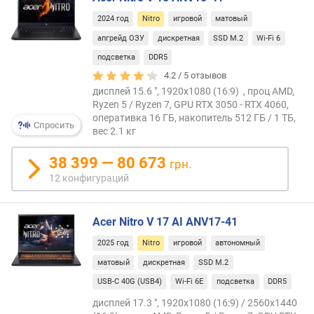
м
2024 год
Nitro
игровой
матовый
апгрейд ОЗУ
дискретная
SSD M.2
Wi-Fi 6
о
т
подсветка
DDR5
д
4.2 /
5
отзывов
о
дисплей 15.6 ", 1920x1080 (16:9) , проц AMD,
р
Ryzen 5 / Ryzen 7, GPU RTX 3050 - RTX 4060,
о
оперативка 16 ГБ, накопитель 512 ГБ / 1 ТБ,
Спросить
г
вес 2.1 кг
и
38 399 — 80 673
х
грн.
к
12 конфигураций
д
е
ш
Acer Nitro V 17 AI ANV17-41
е
2025 год
Nitro
игровой
автономный
в
ы
матовый
дискретная
SSD M.2
м
USB-C 40G (USB4)
Wi-Fi 6E
подсветка
DDR5
дисплей 17.3 ", 1920x1080 (16:9) / 2560x1440
п