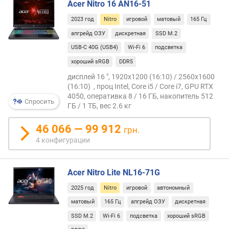
е
Acer Nitro 16 AN16-51
о
2023 год
Nitro
игровой
матовый
165 Гц
п
апгрейд ОЗУ
дискретная
SSD M.2
а
м
USB-C 40G (USB4)
Wi-Fi 6
подсветка
я
хороший sRGB
DDR5
т
дисплей 16 ", 1920x1200 (16:10) / 2560x1600
и
(16:10) , проц Intel, Core i5 / Core i7, GPU RTX
(
4050, оперативка 8 / 16 ГБ, накопитель 512
Г
Спросить
ГБ / 1 ТБ, вес 2.6 кг
Б
)
46 066 — 99 912
грн.
4 конфигурации
е
м
к
Acer Nitro Lite NL16-71G
о
с
2025 год
Nitro
игровой
автономный
т
матовый
165 Гц
апгрейд ОЗУ
дискретная
ь
н
SSD M.2
Wi-Fi 6
подсветка
хороший sRGB
а