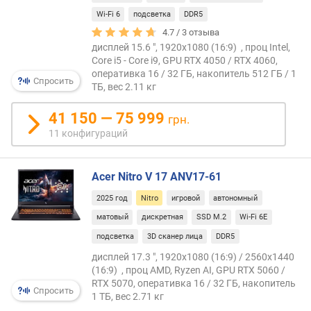
т
Wi-Fi 6
подсветка
DDR5
)
4.7 /
3
отзыва
м
дисплей 15.6 ", 1920x1080 (16:9) , проц Intel,
а
Core i5 - Core i9, GPU RTX 4050 / RTX 4060,
к
оперативка 16 / 32 ГБ, накопитель 512 ГБ / 1
Спросить
ТБ, вес 2.11 кг
с
.
41 150 — 75 999
в
грн.
р
11 конфигураций
е
м
я
Acer Nitro V 17 ANV17-61
р
2025 год
Nitro
игровой
автономный
а
матовый
дискретная
SSD M.2
Wi-Fi 6E
б
о
подсветка
3D сканер лица
DDR5
т
дисплей 17.3 ", 1920x1080 (16:9) / 2560x1440
ы
(16:9) , проц AMD, Ryzen AI, GPU RTX 5060 /
(
RTX 5070, оперативка 16 / 32 ГБ, накопитель
Спросить
ч
1 ТБ, вес 2.71 кг
)