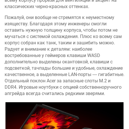
всему корпусу прорези для вентиляции и акцент на
G
классических черно-красных оттенках.
B
)
Пожалуй, они вообще не стремятся к неуместному
(
изяществу. Благодаря этому инженеры смогли
%
оставить нужную толщину корпуса, чтобы потом не
)
мучаться с системой охлаждения. Плюс ко всему сам
корпус собран как танк, таким и зашибить можно.
ц
Радует и внимание к деталям: наиболее
в
востребованные у геймеров клавиши WASD
е
дополнительно выделены окантовкой, клавиши с
т
подсветкой, тачпады большие и удобные, охлаждение
о
в
качественное, а выделенные LAN-порты ― гигабитные.
о
Отдельный поклон Acer за запасные слоты M.2 и
й
DDR4. Игровые ноутбуки с опцией собственноручного
о
апгрейда всегда считались редкими зверями.
х
в
а
т
(
A