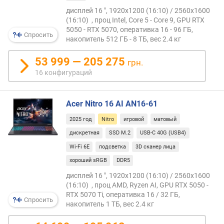
о
дисплей 16 ", 1920x1200 (16:10) / 2560x1600
ж
(16:10) , проц Intel, Core 5 - Core 9, GPU RTX
е
5050 - RTX 5070, оперативка 16 - 96 ГБ,
Спросить
н
накопитель 512 ГБ - 8 ТБ, вес 2.4 кг
и
53 999 — 205 275
й
грн.
16 конфигураций
д
и
Acer Nitro 16 AI AN16-61
а
2025 год
Nitro
игровой
матовый
г
о
дискретная
SSD M.2
USB-C 40G (USB4)
н
Wi-Fi 6E
подсветка
3D сканер лица
а
хороший sRGB
DDR5
л
ь
дисплей 16 ", 1920x1200 (16:10) / 2560x1600
(16:10) , проц AMD, Ryzen AI, GPU RTX 5050 -
э
RTX 5070 Ti, оперативка 16 / 32 ГБ,
к
Спросить
накопитель 1 ТБ, вес 2.4 кг
р
а