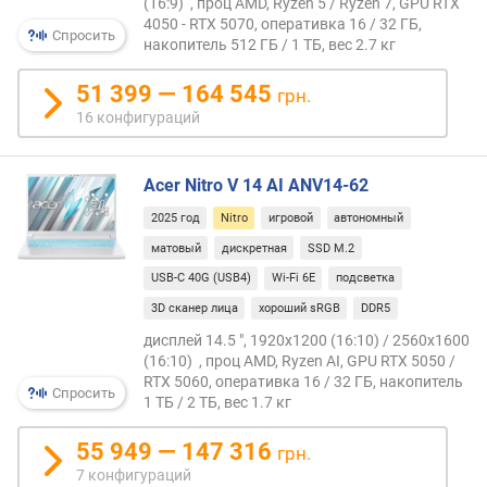
(16:9) , проц AMD, Ryzen 5 / Ryzen 7, GPU RTX
о
4050 - RTX 5070, оперативка 16 / 32 ГБ,
о
Спросить
накопитель 512 ГБ / 1 ТБ, вес 2.7 кг
т
з
51 399 — 164 545
грн.
ы
16 конфигураций
в
а
м
Acer Nitro V 14 AI ANV14-62
п
2025 год
Nitro
игровой
автономный
о
матовый
дискретная
SSD M.2
д
USB-C 40G (USB4)
Wi-Fi 6E
подсветка
а
т
3D сканер лица
хороший sRGB
DDR5
е
дисплей 14.5 ", 1920x1200 (16:10) / 2560x1600
д
(16:10) , проц AMD, Ryzen AI, GPU RTX 5050 /
о
RTX 5060, оперативка 16 / 32 ГБ, накопитель
Спросить
б
1 ТБ / 2 ТБ, вес 1.7 кг
а
в
55 949 — 147 316
грн.
л
7 конфигураций