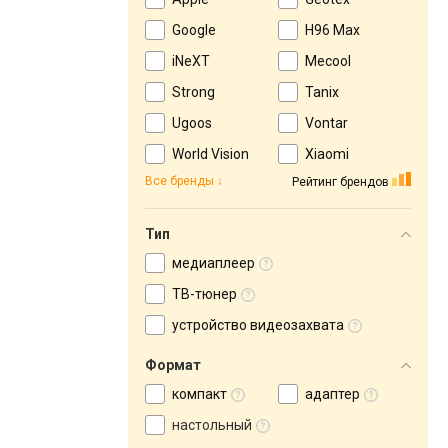
Google
H96 Max
iNeXT
Mecool
Strong
Tanix
Ugoos
Vontar
World Vision
Xiaomi
Все бренды
Рейтинг брендов
Тип
медиаплеер
ТВ-тюнер
устройство видеозахвата
Формат
компакт
адаптер
настольный