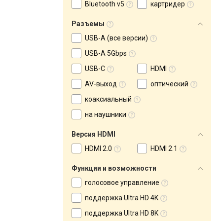
Bluetooth v5
картридер
Разъемы
USB-A (все версии)
USB-A 5Gbps
USB-C
HDMI
AV-выход
оптический
коаксиальный
на наушники
Версия HDMI
HDMI 2.0
HDMI 2.1
Функции и возможности
голосовое управление
поддержка Ultra HD 4K
поддержка Ultra HD 8K