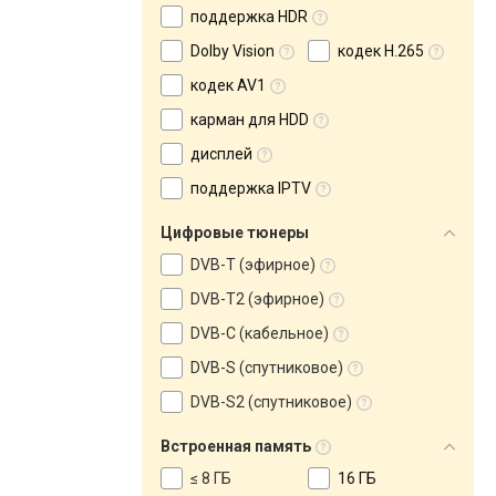
поддержка HDR
Dolby Vision
кодек H.265
кодек AV1
карман для HDD
дисплей
поддержка IPTV
Цифровые тюнеры
DVB-T (эфирное)
DVB-T2 (эфирное)
DVB-C (кабельное)
DVB-S (спутниковое)
DVB-S2 (спутниковое)
Встроенная память
≤ 8 ГБ
16 ГБ