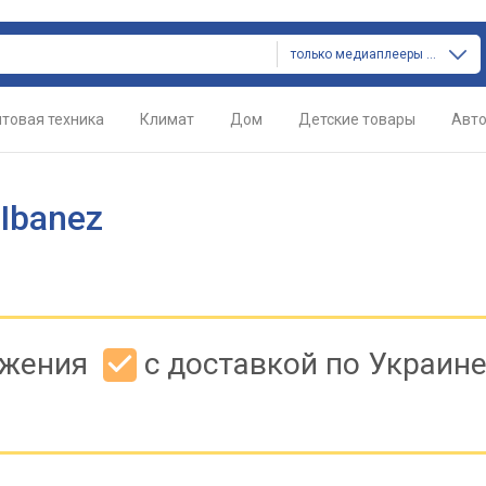
только медиаплееры и тв-тюнеры
товая техника
Климат
Дом
Детские товары
Авт
Ibanez
ожения
с доставкой по Украин