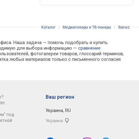
Каталог
/
Медиаплееры и ТВ-тюнеры
/
Ibanez
офиса. Наша задача — помочь подобрать и купить
обходимую для выбора информацию —
сравнение
льзователей, фотогалереи товаров, глоссарий терминов,
атка любых материалов только с письменного согласия
Ваш регион
е?
er.
Украина
,
RU
ии" под
ретной
Украина