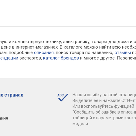
вую и компьютерную технику, электронику, товары для дома и 
й цене в интернет-магазинах. В каталоге можно найти всю не
трам, подробные
описания
, поиск товара по названию,
отзывы
по
мендации
экспертов,
каталог брендов
и многое другое. Перепеч
х странах
Нашли ошибку на этой страниц
Выделите ее и нажмите Ctrl+Ent
Или воспользуйтесь функцией
"Сообщить об ошибке в описан
ания
таблицей с параметрами конк
модели.