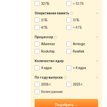
32 ГБ
> 32 ГБ
Оперативная память
2 ГБ
3 ГБ
4 ГБ
> 4 ГБ
Процессор
Allwinner
Amlogic
Rockchip
Realtek
Количество ядер
4 ядра
> 4 ядра
По году выпуска
2026 г.
2025 г.
более ранние