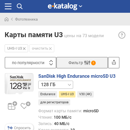
Фототехника
Искали
UHS-
раньше
Карты памяти U3
цены
на 73 модели
I
Class
UHS-I U3
очистить
3
(U3)
по популярности
Фильтр
— ка
1
с
Сортировать
UHS
SanDisk High Endurance microSD U3
п
перв
32 ГБ
256 ГБ
512 ГБ
о
покол
п
обес
Endurance
UHS-I U3
V30 (4K)
о
запи
для регистраторов
п
по
у
Формат карты памяти:
microSD
класс
л
Чтение:
100 МБ/с
3.
я
Запись:
40 МБ/с
Перв
Спросить
р