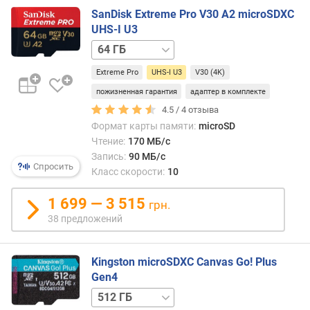
с
SanDisk Extreme Pro V30 A2 microSDXC
к
UHS-I U3
о
128 ГБ
256 ГБ
512 ГБ
1 ТБ
2 ТБ
р
о
Extreme Pro
UHS-I U3
V30 (4K)
с
пожизненная гарантия
адаптер в комплекте
т
4.5 /
4
отзыва
и
(
Формат карты памяти:
microSD
x
Чтение:
170 МБ/с
)
Запись:
90 МБ/с
Спросить
Класс скорости:
10
с
к
1 699 — 3 515
грн.
о
38 предложений
р
о
с
Kingston microSDXC Canvas Go! Plus
т
Gen4
ь
128 ГБ
128 ГБ
512 ГБ
1 ТБ
1 ТБ
ч