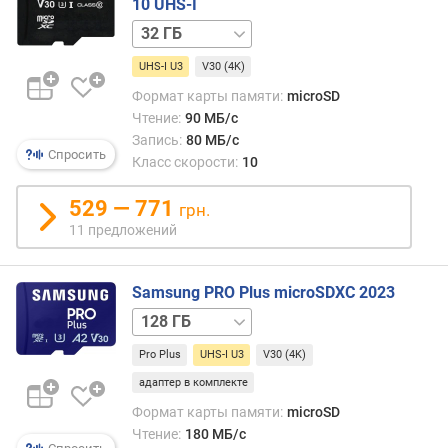
10 UHS-I
64 ГБ
UHS-I U3
V30 (4K)
Формат карты памяти:
microSD
Чтение:
90 МБ/с
Запись:
80 МБ/с
Спросить
Класс скорости:
10
529 — 771
грн.
11 предложений
Samsung PRO Plus microSDXC 2023
512 ГБ
Pro Plus
UHS-I U3
V30 (4K)
адаптер в комплекте
Формат карты памяти:
microSD
Чтение:
180 МБ/с