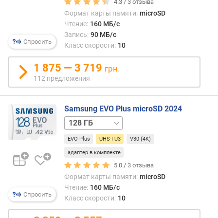
п
4.3 /
3
отзыва
мене
о
Формат карты памяти:
microSD
30
о
Чтение:
160 МБ/с
МБ/
т
с.
Запись:
90 МБ/с
з
Спросить
Такая
Класс скорости:
10
ы
скоро
в
позв
1 875 — 3 719
грн.
а
сним
112 предложения
м
4K-
виде
п
на
Samsung EVO Plus microSD 2024
о
часто
512 ГБ
1 ТБ
д
кадр
а
до
EVO Plus
UHS-I U3
V30 (4K)
т
120
е
адаптер в комплекте
к/
д
5.0 /
3
отзыва
с
о
Формат карты памяти:
microSD
(в
б
Чтение:
160 МБ/с
зави
а
Спросить
от
Класс скорости:
10
в
кодек
л