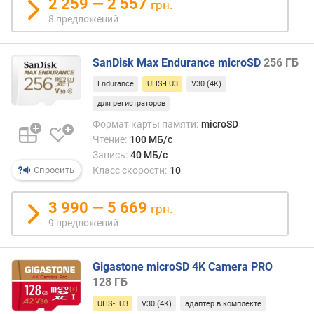
8K-
2 259 — 2 557
грн.
е
виде
8 предложений
н
—
и
на
я
30
SanDisk Max Endurance microSD
256 ГБ
к/
п
Endurance
UHS-I U3
V30 (4K)
с
о
и
для регистраторов
к
Full
Формат карты памяти:
microSD
о
HD
Чтение:
100 МБ/с
л
виде
и
Запись:
40 МБ/с
—
ч
Класс скорости:
10
Спросить
на
е
120
с
3 990 — 5 669
к/
грн.
т
с.
9 предложений
в
у
Отме
п
что
Gigastone microSD 4K Camera PRO
р
факт
128 ГБ
е
мини
д
UHS-I U3
V30 (4K)
адаптер в комплекте
треб