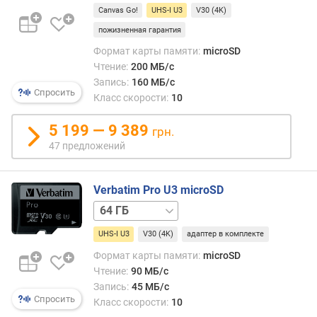
т
Canvas Go!
UHS-I U3
V30 (4K)
е
пожизненная гарантия
н
и
Формат карты памяти:
microSD
я
Чтение:
200 МБ/с
д
Запись:
160 МБ/с
а
Спросить
Класс скорости:
10
н
н
5 199 — 9 389
грн.
ы
47 предложений
х
(
М
Verbatim Pro U3 microSD
Б
128 ГБ
256 ГБ
/
с
UHS-I U3
V30 (4K)
адаптер в комплекте
)
Формат карты памяти:
microSD
с
Чтение:
90 МБ/с
к
Запись:
45 МБ/с
Спросить
о
Класс скорости:
10
р