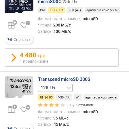
microSDXC
256 ГБ
Pro
UHS-I U3
V30 (4K)
адаптер в комплекте
Формат карты памяти:
microSD
Чтение:
200 МБ/с
Запись:
130 МБ/с
Спросить
4 480
грн.
1 предложение
Transcend microSD 300S
16 ГБ
32 ГБ
64 ГБ
256 ГБ
512 ГБ
UHS-I U3
V30 (4K)
A1
адаптер в комплекте
3.8 /
5
отзывов
Формат карты памяти:
microSD
Чтение:
95 МБ/с
Запись:
45 МБ/с
Спросить