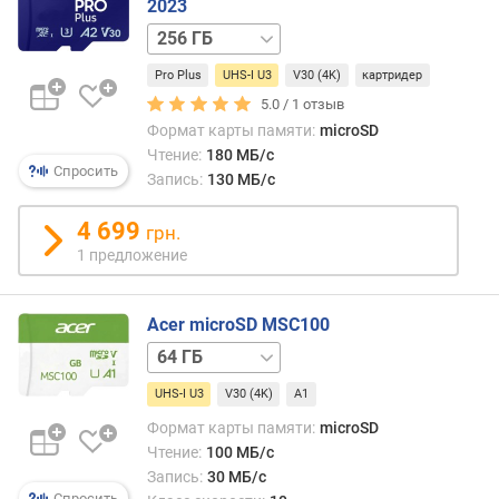
2023
)
512 ГБ
р
Pro Plus
UHS-I U3
V30 (4K)
картридер
а
б
5.0 /
1
отзыв
о
Формат карты памяти:
microSD
ч
Чтение:
180 МБ/с
Спросить
и
Запись:
130 МБ/с
й
р
4 699
грн.
е
1 предложение
с
у
р
Acer microSD MSC100
с
32 ГБ
(
т
UHS-I U3
V30 (4K)
A1
ы
Формат карты памяти:
microSD
с
Чтение:
100 МБ/с
ч
Запись:
30 МБ/с
)
Спросить