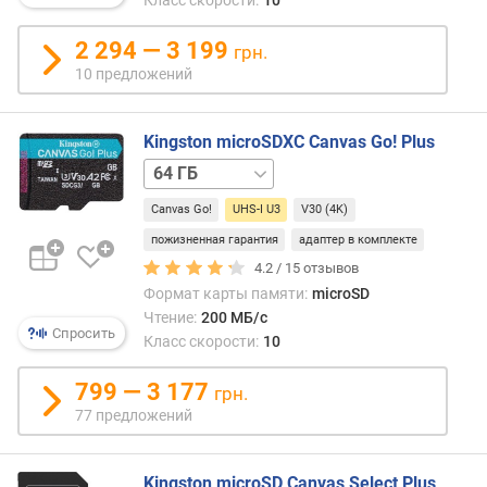
поко
Класс скорости:
10
н
(UHS-
о
I)
2 294 — 3 199
грн.
с
пред
10 предложений
т
скоро
и
чтени
с
Kingston microSDXC Canvas Go! Plus
о
карт
128 ГБ
256 ГБ
512 ГБ
1 ТБ
т
до
д
104
Canvas Go!
UHS-I U3
V30 (4K)
е
МБ/
пожизненная гарантия
адаптер в комплекте
ш
с
е
4.2 /
15
отзывов
(в
в
Формат карты памяти:
microSD
ранн
ы
Чтение:
200 МБ/с
верси
Спросить
х
Класс скорости:
10
эта
к
скоро
д
799 — 3 177
мень
грн.
о
одна
77 предложений
р
в
о
совр
г
карта
Kingston microSD Canvas Select Plus