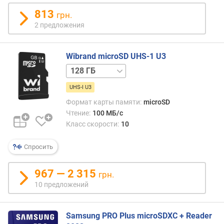
о
813
грн.
с
2 предложения
т
ь
з
Wibrand microSD UHS-1 U3
а
64 ГБ
п
и
UHS-I U3
с
Формат карты памяти:
microSD
и
Чтение:
100 МБ/с
д
а
Класс скорости:
10
н
н
Спросить
ы
х
967 — 2 315
грн.
(
10 предложений
М
Б
/
Samsung PRO Plus microSDXC + Reader
с