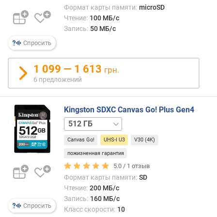
л
UHS
Формат карты памяти:
microSD
о
Class
Чтение:
100 МБ/с
ж
3
Запись:
50 МБ/с
е
анал
н
Спросить
класс
и
виде
й
1 099 — 1 613
V30
грн.
(см.
6 предложений
соот
о
пункт
б
Одна
Kingston SDXC Canvas Go! Plus Gen4
ъ
сред
64 ГБ
128 ГБ
256 ГБ
1 ТБ
е
карт,
м
отно
Canvas Go!
UHS-I U3
V30 (4K)
(
к
пожизненная гарантия
Г
Class
Б
5.0 /
1
отзыв
3,
)
Формат карты памяти:
SD
встре
Чтение:
200 МБ/с
и
к
Запись:
160 МБ/с
боле
л
Спросить
Класс скорости:
10
высо
а