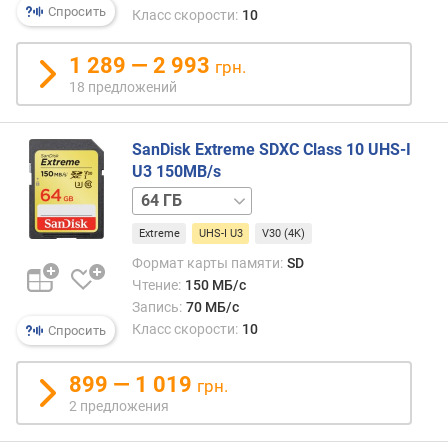
д
Спросить
Класс скорости:
10
л
я
1 289 — 2 993
п
грн.
р
18 предложений
и
л
о
SanDisk Extreme SDXC Class 10 UHS-I
ж
U3 150MB/s
е
256 ГБ
н
и
Extreme
UHS-I U3
V30 (4K)
й
Формат карты памяти:
SD
Чтение:
150 МБ/с
з
Запись:
70 МБ/с
н
Класс скорости:
10
Спросить
а
ч
е
899 — 1 019
грн.
н
2 предложения
и
е