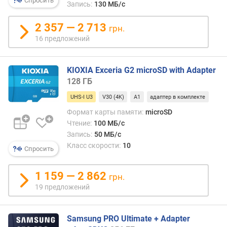
Спросить
Запись:
130 МБ/с
2 357 — 2 713
грн.
16 предложений
KIOXIA Exceria G2 microSD with Adapter
128 ГБ
UHS-I U3
V30 (4K)
A1
адаптер в комплекте
Формат карты памяти:
microSD
Чтение:
100 МБ/с
Запись:
50 МБ/с
Класс скорости:
10
Спросить
1 159 — 2 862
грн.
19 предложений
Samsung PRO Ultimate + Adapter