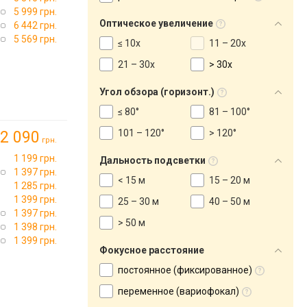
5 999 грн.
Оптическое увеличение
6 442 грн.
5 569 грн.
≤ 10x
11 – 20x
21 – 30x
> 30x
Угол обзора (горизонт.)
≤ 80°
81 – 100°
101 – 120°
> 120°
2 090
грн.
1 199 грн.
Дальность подсветки
1 397 грн.
< 15 м
15 – 20 м
1 285 грн.
1 399 грн.
25 – 30 м
40 – 50 м
1 397 грн.
> 50 м
1 398 грн.
1 399 грн.
Фокусное расстояние
постоянное (фиксированное)
переменное (вариофокал)