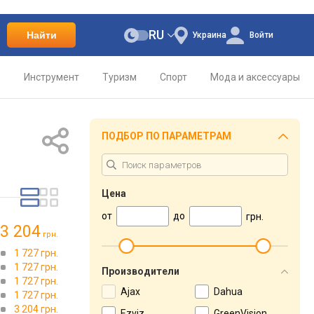
RU
Найти
Украина
Войти
о
Инструмент
Туризм
Спорт
Мода и аксессуары
ПОДБОР ПО ПАРАМЕТРАМ
Цена
от
до
грн.
3 204
грн.
1 727 грн.
1 727 грн.
Производители
1 727 грн.
Ajax
Dahua
1 727 грн.
3 204 грн.
Ezviz
GreenVision