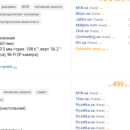
от
до
динамик
WDR
активная защита
MTA.ua
→
(Киев)
Moyo.ua
→
(Киев)
определение человека
Jabko.ua
→
(Львов)
пределение животного
Mallprix.com
→
(Киев)
Click.ua
→
(Киев)
Comtrading.ua
→
(Киев)
вленная
Ktc.ua
→
60 пикс
(Ровно)
.5 мм, гориз: 108.6 °, верт: 56.2 °
Сравнить цены
→
26
а), Wi-Fi (IP камера)
е купить
26
499
от
до
активная защита
смарт
MTA.ua
→
(Киев)
Titan.ua
→
(Львов)
ка
Rozetka.ua
→
(Киев)
(настольная)
Rozetka.ua
→
(Киев)
Rozetka.ua
→
(Киев)
Rozetka.ua
→
(Киев)
Rozetka.ua
→
(Киев)