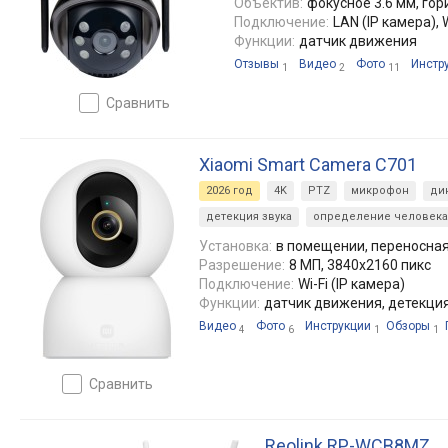
Объектив:
фокусное 3.6 мм, гориз
Подключение:
LAN (IP камера), W
Функции:
датчик движения
Отзывы
Видео
Фото
Инстр
1
2
11
сравнить
Xiaomi Smart Camera C701
2026 год
4K
PTZ
микрофон
ди
детекция звука
определение человека
Установка:
в помещении, переносная
Разрешение:
8 МП, 3840x2160 пикс
Подключение:
Wi-Fi (IP камера)
Функции:
датчик движения, детекция
Видео
Фото
Инструкции
Обзоры
4
6
1
1
сравнить
Reolink RP-WCB8MZ