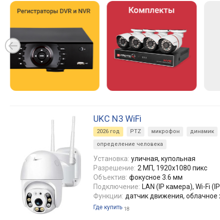
UKC N3 WiFi
2026 год
PTZ
микрофон
динамик
определение человека
Установка:
уличная, купольная
Разрешение:
2 МП, 1920x1080 пикс
Объектив:
фокусное 3.6 мм
Подключение:
LAN (IP камера), Wi-Fi (I
Функции:
датчик движения, облачное
Где купить
18