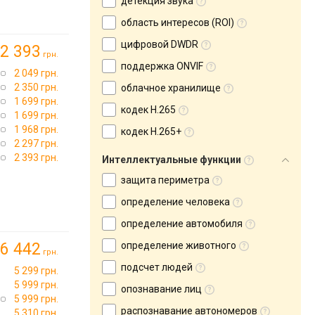
детекция звука
область интересов (ROI)
цифровой DWDR
2 393
грн.
поддержка ONVIF
2 049 грн.
2 350 грн.
облачное хранилище
1 699 грн.
кодек H.265
1 699 грн.
1 968 грн.
кодек H.265+
2 297 грн.
2 393 грн.
Интеллектуальные функции
защита периметра
определение человека
определение автомобиля
6 442
определение животного
грн.
подсчет людей
5 299 грн.
5 999 грн.
опознавание лиц
5 999 грн.
распознавание автономеров
5 310 грн.