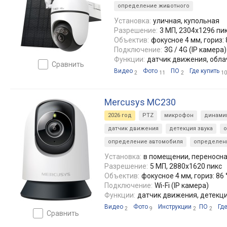
определение животного
Установка:
уличная, купольная
Разрешение:
3 МП, 2304x1296 пи
Объектив:
фокусное 4 мм, гориз: 84
Подключение:
3G / 4G (IP камера)
Функции:
датчик движения, обл
сравнить
Видео
Фото
ПО
Где купить
2
11
2
10
Mercusys MC230
2026 год
PTZ
микрофон
динами
датчик движения
детекция звука
о
определение автомобиля
определен
Установка:
в помещении, переносна
Разрешение:
5 МП, 2880х1620 пикс
Объектив:
фокусное 4 мм, гориз: 86 °,
Подключение:
Wi-Fi (IP камера)
Функции:
датчик движения, детекци
Видео
Фото
Инструкции
ПО
Где
2
9
2
2
сравнить