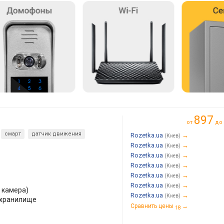
897
от
до
смарт
датчик движения
Rozetka.ua
→
(Киев)
Rozetka.ua
→
(Киев)
Rozetka.ua
→
(Киев)
Rozetka.ua
→
(Киев)
Rozetka.ua
→
(Киев)
Rozetka.ua
→
(Киев)
P камера)
Rozetka.ua
→
(Киев)
 хранилище
Сравнить цены
→
18