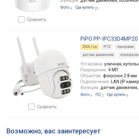
Функции:
датчик движения, облачно
Фото
Где купить
4
25
сравнить
PiPO PP-IPC33D4MP20
2026 год
PTZ
панорама
датчик движения
определен
Установка:
уличная, куполь
Разрешение:
4 МП
Объектив:
фокусное 2.8 мм
Подключение:
LAN (IP камера
Функции:
датчик движения,
Фото
ПО
Где купить
4
2
9
сравнить
Возможно, вас заинтересует