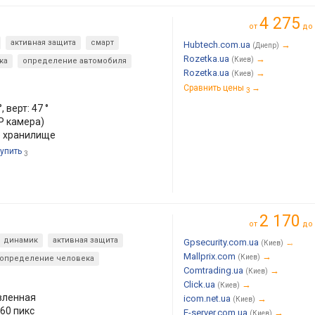
4 275
от
до
активная защита
смарт
Hubtech.com.ua
→
(Днепр)
Rozetka.ua
→
(Киев)
ка
определение автомобиля
Rozetka.ua
→
(Киев)
Сравнить цены
→
3
, верт: 47 °
IP камера)
е хранилище
купить
3
2 170
от
до
динамик
активная защита
Gpsecurity.com.ua
→
(Киев)
Mallprix.com
→
(Киев)
определение человека
Comtrading.ua
→
(Киев)
Click.ua
→
(Киев)
вленная
icom.net.ua
→
(Киев)
60 пикс
E-server.com.ua
→
(Киев)