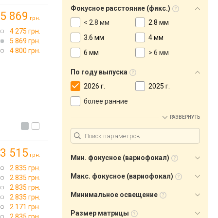
Фокусное расстояние (фикс.)
5 869
грн.
< 2.8 мм
2.8 мм
4 275 грн.
3.6 мм
4 мм
5 869 грн.
4 800 грн.
6 мм
> 6 мм
По году выпуска
2026 г.
2025 г.
более ранние
РАЗВЕРНУТЬ
3 515
грн.
Мин. фокусное (вариофокал)
2 835 грн.
Макс. фокусное (вариофокал)
2 835 грн.
2 835 грн.
Минимальное освещение
2 835 грн.
2 171 грн.
Размер матрицы
2 835 грн.