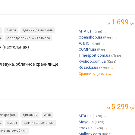
1 699
от
до
смарт
датчик движения
MTA.ua
→
(Киев)
Openshop.ua
→
(Киев)
а
определение животного
АЛЛО
→
(Киев)
я (настольная)
COMFY.ua
→
(Киев)
Timesport.com.ua
→
(Львов)
Kvshop.com.ua
→
(Киев)
я звука, облачное хранилище
Rozetka.ua
→
(Киев)
Сравнить цены
→
7
5 299
от
до
микрофон
динамик
WDR
MTA.ua
→
(Киев)
Moyo.ua
→
(Киев)
ь
смарт
датчик движения
Itbox.ua
→
(Киев)
ние автомобиля
Mallprix.com
→
(Киев)