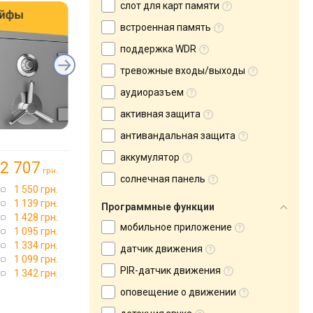
слот для карт памяти
встроенная память
поддержка WDR
тревожные входы/выходы
аудиоразъем
активная защита
антивандальная защита
аккумулятор
2 707
грн.
солнечная панель
1 550 грн.
1 139 грн.
Программные функции
1 428 грн.
мобильное приложение
1 095 грн.
1 334 грн.
датчик движения
1 099 грн.
PIR-датчик движения
1 342 грн.
оповещение о движении