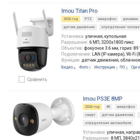
Imou Titan Pro
2026 год
PTZ
микрофон
динамик
датчик движения
определение челове
Установка:
уличная, купольная
Разрешение:
6 МП, 3200х1800 пикс
Объектив:
фокусное 3.6 мм, гориз: 89 °
Подключение:
LAN (IP камера), Wi-Fi (
Функции:
датчик движения, облачно
Видео
Фото
Инструкции
ПО
Где 
4
7
1
2
сравнить
Imou PS3E 8MP
2026 год
4K
микрофон
смарт
датчик движения
определение автомобиля
Установка:
уличная, напра
Разрешение:
8 МП, 3840x21