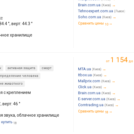
Brain.com.ua
→
(Киев)
Tehnoexpert.com.ua
→
(Львов)
Soho.com.ua
→
кс
(Киев)
.4 °, верт: 44.3 °
Сравнить цены
→
10
ачное хранилище
1 154
от
до
к
активная защита
смарт
MTA.ua
→
(Киев)
Itbox.ua
→
(Киев)
пределение человека
Mallprix.com
→
(Киев)
ие животного
Click.ua
→
(Киев)
я с креплением
Brain.com.ua
→
(Киев)
E-server.com.ua
→
(Киев)
 верт: 46 °
Comtrading.ua
→
(Киев)
Сравнить цены
→
18
я звука, облачное хранилище
 купить
18