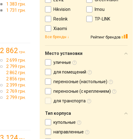
1 383 грн.
Hikvision
Imou
1 731 грн.
Reolink
TP-LINK
Xiaomi
Все бренды
Рейтинг брендов
2 862
грн.
Место установки
2 699 грн.
уличные
2 799 грн.
для помещений
2 862 грн.
2 856 грн.
переносные (настольные)
2 399 грн.
2 769 грн.
переносные (с креплением)
2 799 грн.
для транспорта
Тип корпуса
купольные
направленные
3 124