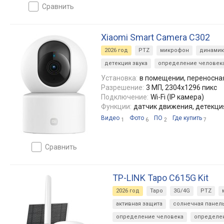
сравнить
Xiaomi Smart Camera C302
2026 год
PTZ
микрофон
динамик
детекция звука
определение человек
Установка:
в помещении, переносна
Разрешение:
3 МП, 2304x1296 пикс
Подключение:
Wi-Fi (IP камера)
Функции:
датчик движения, детекци
Видео
Фото
ПО
Где купить
1
6
2
7
сравнить
TP-LINK Tapo C615G Kit
2026 год
Tapo
3G/4G
PTZ
активная защита
солнечная панел
определение человека
определе