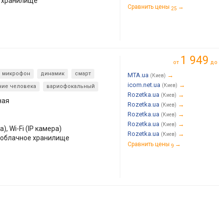
е хранилище
Сравнить цены
→
25
1 949
от
до
микрофон
динамик
смарт
MTA.ua
→
(Киев)
icom.net.ua
→
(Киев)
ие человека
вариофокальный
Rozetka.ua
→
(Киев)
ная
Rozetka.ua
→
(Киев)
Rozetka.ua
→
(Киев)
Rozetka.ua
→
(Киев)
), Wi-Fi (IP камера)
Rozetka.ua
→
(Киев)
 облачное хранилище
Сравнить цены
→
9