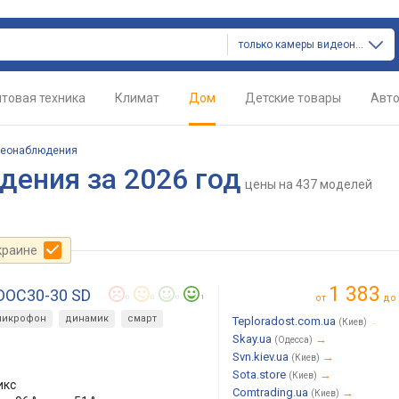
только камеры видеонаблюдения
товая техника
Климат
Дом
Детские товары
Авт
деонаблюдения
ения за 2026 год
цены
на 437 моделей
краине
1 383
-DOC30-30 SD
от
до
0
0
0
1
микрофон
динамик
смарт
Teploradost.com.ua
→
(Киев)
Skay.ua
→
(Одесса)
Svn.kiev.ua
→
(Киев)
Sota.store
→
(Киев)
икс
Comtrading.ua
→
(Киев)