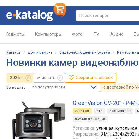
Гаджеты
Компьютеры
Фото
TV
Аудио
Бы
Каталог
/
Дом и ремонт
/
Видеонаблюдение и охрана
/
Камеры ви
Новинки камер видеонаблюд
2026 г.
очистить
Сохранить список
по популярности
с доставкой по У
Выводить
GreenVision GV-201-IP-M
2026 год
PTZ
2 объектива
датчик движения
Установка:
уличная, купольная
Разрешение:
3 МП, 2304х2592 п