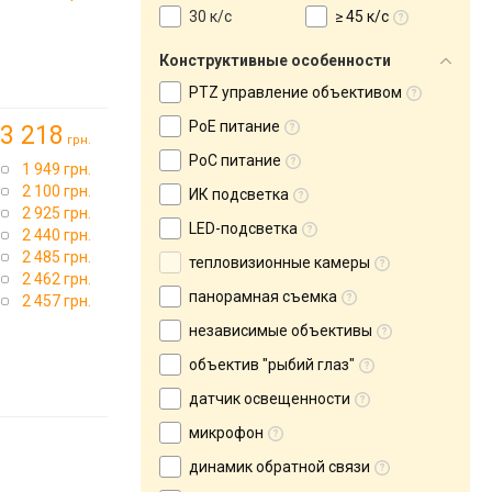
30 к/с
≥ 45 к/с
Конструктивные особенности
PTZ управление объективом
PoE питание
3 218
грн.
PoC питание
1 949 грн.
2 100 грн.
ИК подсветка
2 925 грн.
LED-подсветка
2 440 грн.
2 485 грн.
тепловизионные камеры
2 462 грн.
панорамная съемка
2 457 грн.
независимые объективы
объектив "рыбий глаз"
датчик освещенности
микрофон
динамик обратной связи