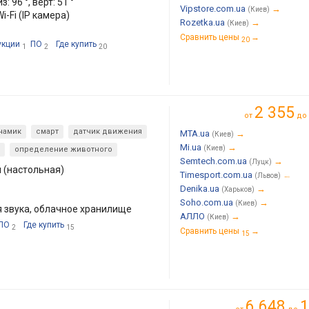
: 96 °, верт: 51 °
Vipstore.com.ua
→
(Киев)
i-Fi (IP камера)
Rozetka.ua
→
(Киев)
Сравнить цены
→
20
укции
ПО
Где купить
1
2
20
2 355
от
до
намик
смарт
датчик движения
MTA.ua
→
(Киев)
Mi.ua
→
(Киев)
определение животного
Semtech.com.ua
→
(Луцк)
 (настольная)
Timesport.com.ua
→
(Львов)
Denika.ua
→
(Харьков)
Soho.com.ua
→
(Киев)
 звука, облачное хранилище
АЛЛО
→
(Киев)
ПО
Где купить
2
15
Сравнить цены
→
15
6 648
1