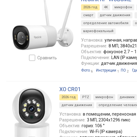
2026 год
4K
микрофон
смарт
датчик движения
определение автомобиля
о
вариофокальный
Установка:
уличная, напра
Разрешение:
8 МП, 3840x21
Объектив:
фокусное 2.7 – 13
Подключение:
LAN (IP камер
сравнить
Функции:
датчик движения
Фото
Инструкции
ПО
Гд
6
1
2
XO CR01
2026 год
PTZ
микрофон
динамик
датчик движения
определение челове
Установка:
в помещении, переносная 
Разрешение:
3 МП, 2304x1296 пикс
Объектив:
гориз: 106 °
Подключение:
Wi-Fi (IP камера)