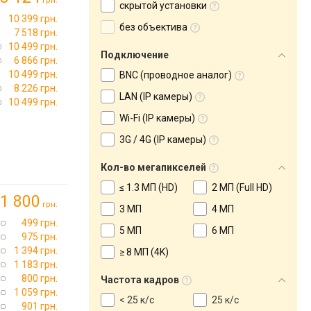
грн.
скрытой установки
10 399 грн.
без объектива
7 518 грн.
10 499 грн.
Подключение
6 866 грн.
10 499 грн.
BNC (проводное аналог)
8 226 грн.
LAN (IP камеры)
10 499 грн.
Wi-Fi (IP камеры)
3G / 4G (IP камеры)
Кол-во мегапикселей
≤ 1.3 МП (HD)
2 МП (Full HD)
1 800
грн.
3 МП
4 МП
499 грн.
5 МП
6 МП
975 грн.
1 394 грн.
≥ 8 МП (4K)
1 183 грн.
800 грн.
Частота кадров
1 059 грн.
< 25 к/с
25 к/с
901 грн.