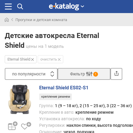
Прогулки и детская комната
Искали
раньше
Детские автокресла Eternal
Shield
цены
на 1 модель
Eternal Shield
очистить
по популярности
Фильтр
1
Сортировать
Eternal Shield ES02-S1
п
крепление ремнем
о
п
Группа:
1 (9 – 18 кг), 2 (15 – 25 кг), 3 (22 – 36 кг)
о
Крепление в авто:
крепление ремнем
п
Установка автокресла:
по ходу
у
Регулировки:
наклон спинки, высота подголов
л
Оснащение:
чехол, подушка