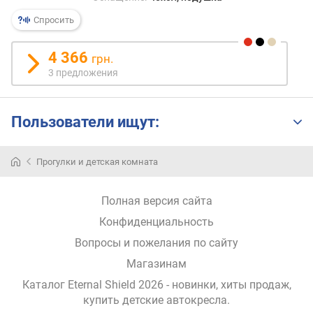
я
р
Спросить
н
о
4 366
грн.
с
3 предложения
т
и
Пользователи ищут:
о
т
д
Прогулки и детская комната
е
ш
е
Полная версия сайта
в
Конфиденциальность
ы
х
Вопросы и пожелания по сайту
к
Магазинам
д
о
Каталог Eternal Shield 2026
- новинки, хиты продаж,
р
купить детские автокресла
.