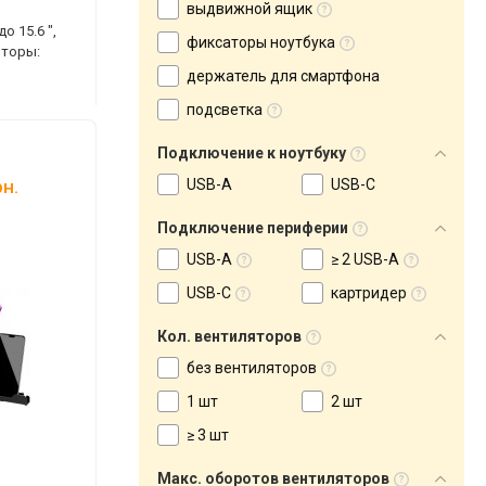
выдвижной ящик
о 15.6 ",
фиксаторы ноутбука
яторы:
держатель для смартфона
подсветка
Подключение к ноутбуку
USB-A
USB-C
н.
Подключение периферии
USB-A
≥ 2 USB-A
USB-C
картридер
Кол. вентиляторов
без вентиляторов
1 шт
2 шт
≥ 3 шт
Макс. оборотов вентиляторов