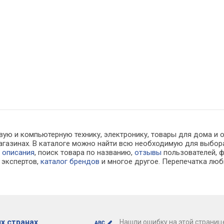
вую и компьютерную технику, электронику, товары для дома и 
-магазинах. В каталоге можно найти всю необходимую для выб
е
описания
, поиск товара по названию,
отзывы
пользователей, ф
экспертов,
каталог брендов
и многое другое. Перепечатка люб
х странах
Нашли ошибку на этой страниц