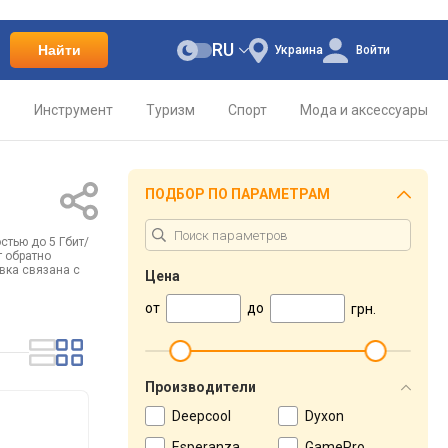
RU
Найти
Украина
Войти
о
Инструмент
Туризм
Спорт
Мода и аксессуары
ПОДБОР ПО ПАРАМЕТРАМ
стью до 5 Гбит/
т обратно
вка связана с
Цена
от
до
грн.
Производители
Deepcool
Dyxon
Esperanza
GamePro