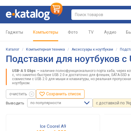
Гаджеты
Компьютеры
Фото
TV
Аудио
Бы
Каталог
/
Компьютерная техника
/
Аксессуары к ноутбукам
/
Подст
Подставки для ноутбуков с 
USB-A 5 Gbps
— наличие полнофункционального порта хаба, через ко
с, что заметно быстрее USB 2.0 и достаточно для флешек, SATA-SSD в
совместим с USB 2.0 для мыши и клавиатуры, но реальная пропускная
ноутбуком.
очистить
Сохранить список
по популярности
с доставкой по У
Выводить
Ice Coorel A9