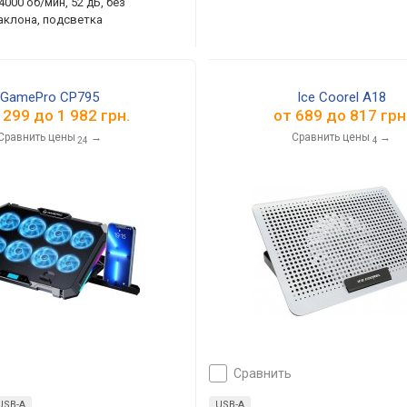
000 об/мин, 52 дБ, без
аклона, подсветка
GamePro CP795
Ice Coorel A18
 299
до
1 982
грн.
от
689
до
817
грн
Сравнить цены
→
Сравнить цены
→
24
4
сравнить
USB-A
USB-A