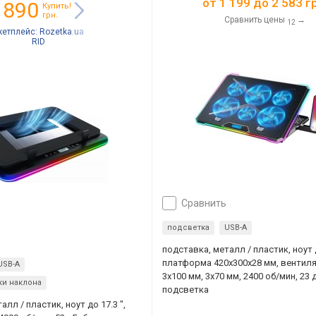
от
1 199
до
2 583
гр
 890
Купить!
грн.
Сравнить цены
→
12
кетплейс:
Rozetka.ua
RID
сравнить
подсветка
USB-A
подставка, металл / пластик, ноут д
платформа 420x300x28 мм, вентил
USB-A
3x100 мм, 3х70 мм, 2400 об/мин, 23 
ки наклона
подсветка
алл / пластик, ноут до 17.3 ",