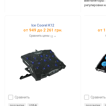
вентиляторы: 4
регулировки н
Ice Coorel K12
от
949
до
2 261
грн.
от
1
Сравнить цены
→
12
сравнить
сравнить
подсветка
USB-A
подсветка