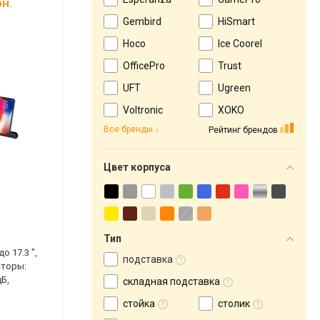
н.
Gembird
HiSmart
Hoco
Ice Coorel
OfficePro
Trust
UFT
Ugreen
Voltronic
XOKO
Все бренды
Рейтинг брендов
Цвет корпуса
Тип
о 17.3 ",
подставка
яторы:
дБ,
складная подставка
стойка
столик