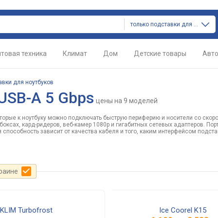
только подставки для ноутбуков
товая техника
Климат
Дом
Детские товары
Авт
авки для ноутбуков
USB-A 5 Gbps
цены
на 9 моделей
торые к ноутбуку можно подключать быструю периферию и носители со скоро
 боксах, кард-ридеров, веб-камер 1080p и гигабитных сетевых адаптеров. Пор
 способность зависит от качества кабеля и того, каким интерфейсом подста
краине
KLIM Turbofrost
Ice Coorel K15