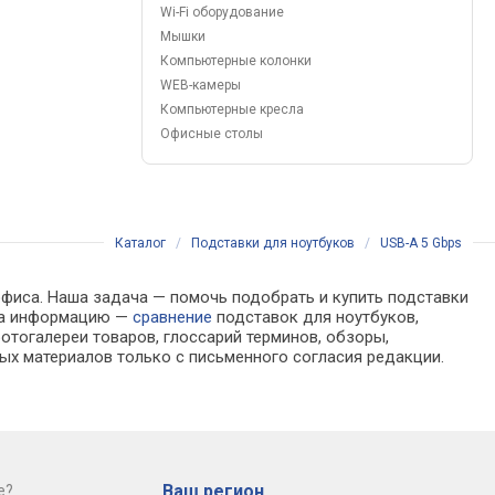
Wi-Fi оборудование
Мышки
Компьютерные колонки
WEB-камеры
Компьютерные кресла
Офисные столы
Каталог
/
Подставки для ноутбуков
/
USB-A 5 Gbps
офиса. Наша задача — помочь подобрать и купить подставки
ора информацию —
сравнение
подставок для ноутбуков,
отогалереи товаров, глоссарий терминов, обзоры,
ых материалов только с письменного согласия редакции.
Ваш регион
е?