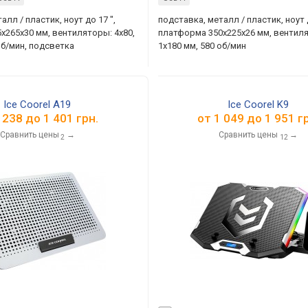
алл / пластик, ноут до 17 ",
подставка, металл / пластик, ноут д
x265x30 мм, вентиляторы: 4х80,
платформа 350x225x26 мм, вентил
об/мин, подсветка
1x180 мм, 580 об/мин
Ice Coorel A19
Ice Coorel K9
 238
до
1 401
грн.
от
1 049
до
1 951
гр
Сравнить цены
→
Сравнить цены
→
2
12