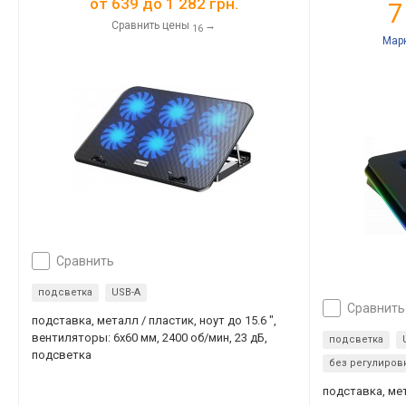
от
639
до
1 282
грн.
7
Сравнить цены
→
16
Мар
сравнить
подсветка
USB-A
сравнить
подставка, металл / пластик, ноут до 15.6 ",
вентиляторы: 6х60 мм, 2400 об/мин, 23 дБ,
подсветка
подсветка
без регулиров
подставка, мет