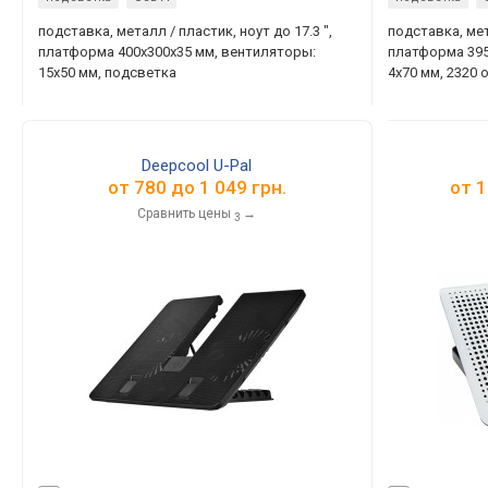
подставка, металл / пластик, ноут до 17.3 ",
подставка, мет
платформа 400х300х35 мм, вентиляторы:
платформа 395
15x50 мм, подсветка
4х70 мм, 2320 
Deepcool U-Pal
от
780
до
1 049
грн.
от
1
Сравнить цены
→
3