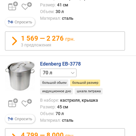
н
Размер:
41 см
.
Объем:
30 л
о
Материал:
сталь
Спросить
б
ъ
е
1 569 — 2 276
грн.
м
3 предложения
(
л
)
Edenberg EB-3778
10 л
15 л
20 л
25 л
32 л
40 л
50 л
м
а
большой обьем
большой размер
к
индукционное дно
шкала литража
с
.
В наборе:
кастрюля, крышка
о
Размер:
45 см
б
Объем:
70 л
ъ
Спросить
Материал:
сталь
е
м
4 799 — 8 000
грн.