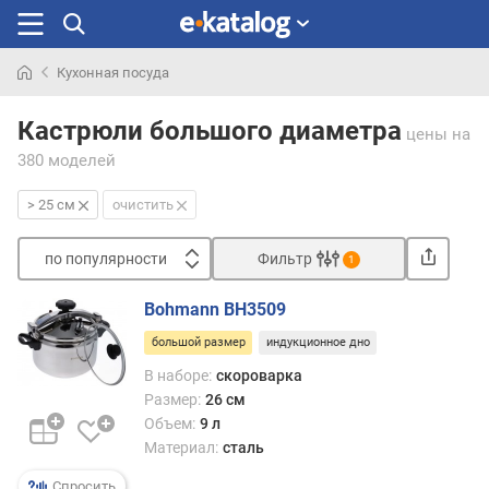
Кухонная посуда
Искали
раньше
Кастрюли большого диаметра
цены
на
380 моделей
> 25 см
очистить
по популярности
Фильтр
1
Сортировать
Bohmann BH3509
п
большой размер
индукционное дно
о
п
В наборе:
скороварка
о
Размер:
26 см
п
Объем:
9 л
у
Материал:
сталь
л
я
Спросить