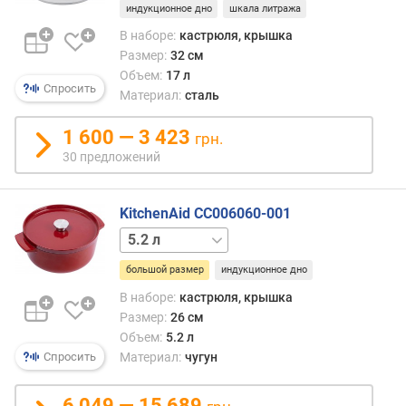
индукционное дно
шкала литража
В наборе:
кастрюля, крышка
Размер:
32 см
Объем:
17 л
Спросить
Материал:
сталь
1 600 — 3 423
грн.
30 предложений
KitchenAid CC006060-001
3.3 л
большой размер
индукционное дно
В наборе:
кастрюля, крышка
Размер:
26 см
Объем:
5.2 л
Спросить
Материал:
чугун
6 049 — 15 689