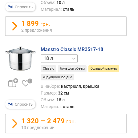
Объем:
10 л
п
Спросить
Материал:
сталь
о
о
1 899
грн.
т
2 предложения
з
ы
в
Maestro Classic MR3517-18
а
10 л
14 л
16 л
м
Classic
большой обьем
большой размер
п
о
индукционное дно
д
В наборе:
кастрюля, крышка
а
Размер:
32 см
т
Объем:
18 л
е
Спросить
Материал:
сталь
д
о
1 320 — 2 479
грн.
б
13 предложений
а
в