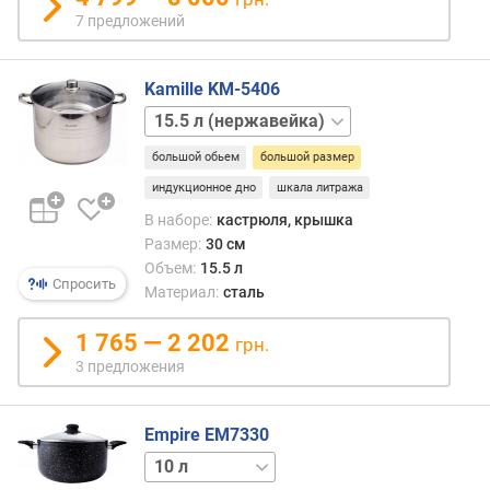
(
7 предложений
л
)
Kamille KM-5406
г
4.5 л
8.5 л
10.5 л
13 л
л
у
большой обьем
большой размер
б
и
индукционное дно
шкала литража
н
В наборе:
кастрюля, крышка
а
Размер:
30 см
(
Объем:
15.5 л
с
Спросить
Материал:
сталь
м
)
1 765 — 2 202
грн.
3 предложения
т
о
л
Empire EM7330
щ
и
2 л
3 л
3.5 л
5 л
6 л
7.5 л
н