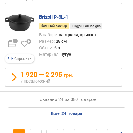
Brizoll P-6L-1
большой размер
индукционное дно
В наборе:
кастрюля, крышка
Размер:
28 см
Объем:
6 л
Материал:
чугун
Спросить
1 920 — 2 295
грн.
7 предложений
Показано 24 из 380 товаров
еще
24
товара