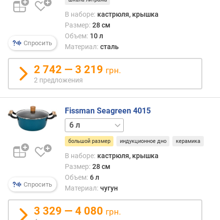
в
В наборе:
кастрюля, крышка
ш
Размер:
28 см
к
Объем:
10 л
Спросить
р
Материал:
сталь
ы
ш
2 742 — 3 219
грн.
к
2 предложения
и
м
Fissman Seagreen 4015
и
4 л
н
.
большой размер
индукционное дно
керамика
р
В наборе:
кастрюля, крышка
а
Размер:
28 см
з
Объем:
6 л
м
Спросить
Материал:
чугун
е
р
3 329 — 4 080
(
грн.