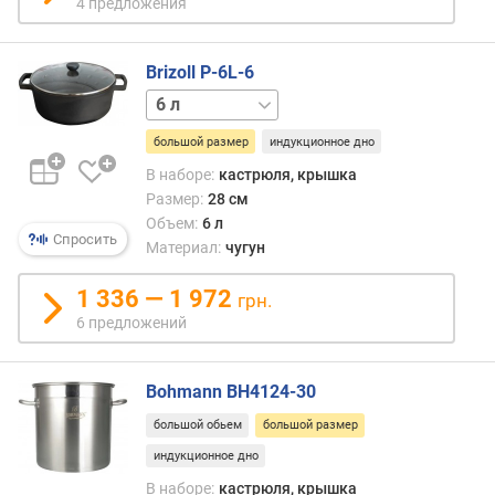
с
4 предложения
м
)
Brizoll P-6L-6
м
4 л
а
к
большой размер
индукционное дно
с
В наборе:
кастрюля, крышка
.
Размер:
28 см
р
Объем:
6 л
а
Спросить
Материал:
чугун
з
м
1 336 — 1 972
грн.
е
р
6 предложений
(
с
Bohmann BH4124-30
м
)
большой обьем
большой размер
индукционное дно
м
и
В наборе:
кастрюля, крышка