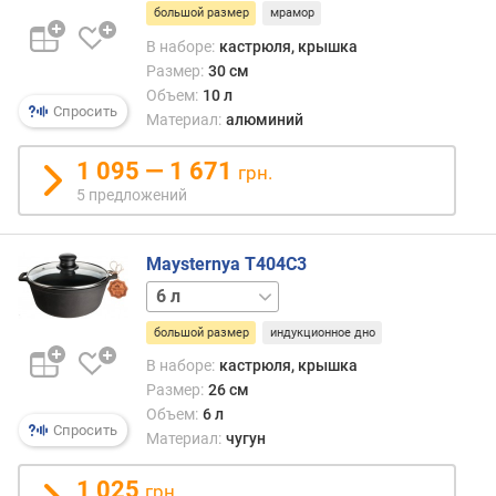
большой размер
мрамор
а
д
В наборе:
кастрюля, крышка
н
Размер:
30 см
а
Объем:
10 л
(
Спросить
Материал:
алюминий
м
м
1 095 — 1 671
грн.
)
5 предложений
т
о
Maysternya T404C3
л
2 л
3 л
5 л
щ
и
большой размер
индукционное дно
н
а
В наборе:
кастрюля, крышка
с
Размер:
26 см
т
Объем:
6 л
Спросить
е
Материал:
чугун
н
о
1 025
грн.