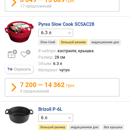
грн.
17 предложений
Pyrex Slow Cook SC5AC28
2.5 л
3.6 л
Slow Cook
большой размер
индукционное дно
В наборе:
кастрюля, крышка
Размер:
28 см
Объем:
6.3 л
Спросить
Материал:
чугун
7 200 — 14 362
грн.
9 предложений
Brizoll P-6L
4 л
большой размер
индукционное дно
без крышки