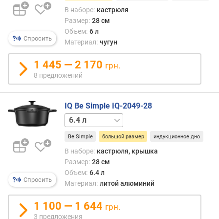
В наборе:
кастрюля
Размер:
28 см
Объем:
6 л
Спросить
Материал:
чугун
1 445 — 2 170
грн.
8 предложений
IQ Be Simple IQ-2049-28
1.7 л
2.4 л
4.2 л
Be Simple
большой размер
индукционное дно
В наборе:
кастрюля, крышка
Размер:
28 см
Объем:
6.4 л
Спросить
Материал:
литой алюминий
1 100 — 1 644
грн.
3 предложения