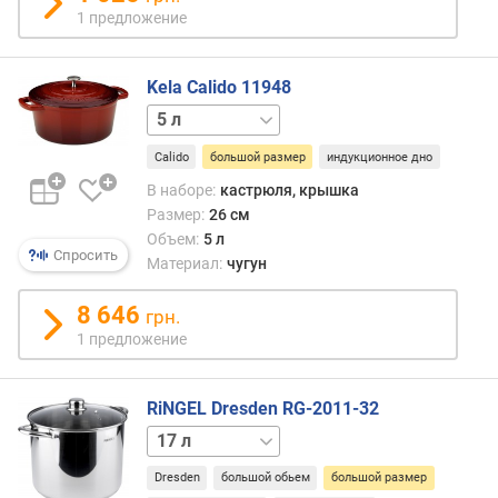
к
1 предложение
(
м
м
Kela Calido 11948
)
2.5 л
3.8 л
в
Calido
большой размер
индукционное дно
е
В наборе:
кастрюля, крышка
с
Размер:
26 см
(
Объем:
5 л
г
Спросить
Материал:
чугун
)
8 646
грн.
1 предложение
RiNGEL Dresden RG-2011-32
9 л
11 л
13 л
Dresden
большой обьем
большой размер