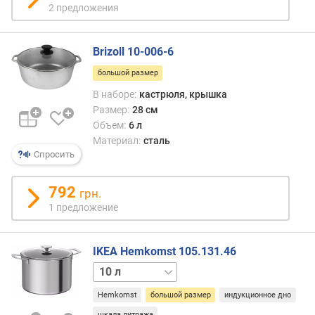
2 предложения
м
е
т
Brizoll 10-006-6
о
в
большой размер
(
В наборе:
кастрюля, крышка
ш
Размер:
28 см
т
Объем:
6 л
)
Материал:
сталь
Спросить
к
а
с
792
грн.
т
1 предложение
р
ю
л
IKEA Hemkomst 105.131.46
и
3 л
5 л
к
Hemkomst
большой размер
индукционное дно
о
шкала литража