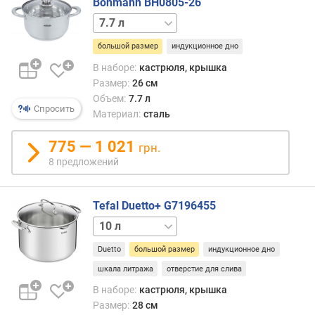
Bohmann BH0805-26
г
6 л
и
м
большой размер
индукционное дно
о
В наборе:
кастрюля, крышка
т
Размер:
26 см
д
Объем:
7.7 л
о
Спросить
Материал:
сталь
р
о
775 — 1 021
грн.
г
8 предложений
и
х
к
Tefal Duetto+ G7196455
д
1.5 л
2 л
2.9 л
5 л
6.1 л
е
ш
Duetto
большой размер
индукционное дно
е
шкала литража
отверстие для слива
в
ы
В наборе:
кастрюля, крышка
м
Размер:
28 см