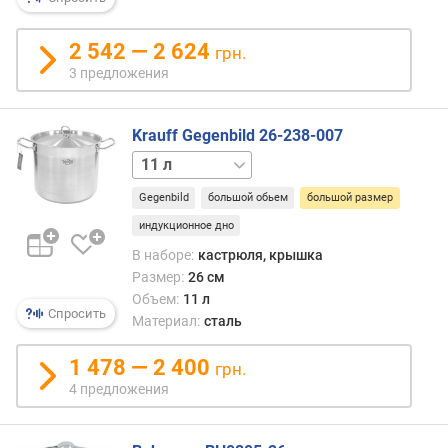
р
н
2 542 — 2 624
грн.
о
3 предложения
с
т
и
Krauff Gegenbild 26-238-007
9 л
13.5 л
15 л
17 л
о
т
Gegenbild
большой обьем
большой размер
д
е
индукционное дно
ш
В наборе:
кастрюля, крышка
е
Размер:
26 см
в
Объем:
11 л
ы
Спросить
Материал:
сталь
х
к
1 478 — 2 400
грн.
д
4 предложения
о
р
о