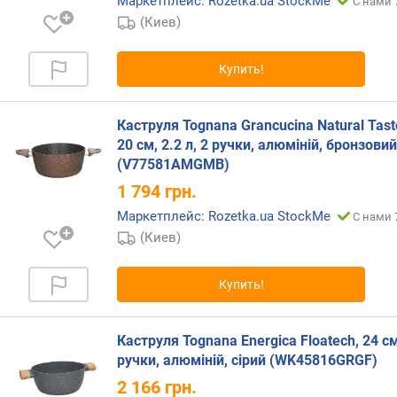
Маркетплейс: Rozetka.ua StockMe
С нами 
и
(Киев)
м
о
Купить!
т
д
о
Каструля Tognana Grancucina Natural Tast
р
20 см, 2.2 л, 2 ручки, алюміній, бронзовий
о
(V77581AMGMB)
г
1 794
грн.
и
х
Маркетплейс: Rozetka.ua StockMe
С нами 
к
(Киев)
д
е
Купить!
ш
е
в
Каструля Tognana Energica Floatech, 24 см
ы
ручки, алюміній, сірий (WK45816GRGF)
м
2 166
грн.