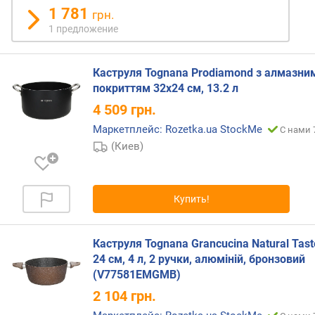
1 781
н
грн.
о
1 предложение
с
т
и
Каструля Tognana Prodiamond з алмазни
покриттям 32х24 см, 13.2 л
о
4 509
грн.
т
д
Маркетплейс: Rozetka.ua StockMe
С нами 
е
(Киев)
ш
е
в
Купить!
ы
х
к
Каструля Tognana Grancucina Natural Tast
д
24 см, 4 л, 2 ручки, алюміній, бронзовий
о
(V77581EMGMB)
р
о
2 104
грн.
г