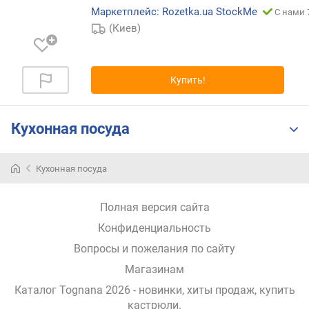
п
Маркетплейс: Rozetka.ua StockMe
С нами 
о
(Киев)
о
т
з
ы
Купить!
в
а
м
Кухонная посуда
п
о
Кухонная посуда
д
а
т
Полная версия сайта
е
Конфиденциальность
д
о
Вопросы и пожелания по сайту
б
Магазинам
а
в
Каталог Tognana 2026
- новинки, хиты продаж,
купить
л
кастрюли
.