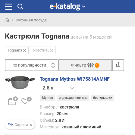
Кухонная посуда
Искали
раньше
Кастрюли Tognana
цены
на 5 моделей
Tognana
очистить
по популярности
Фильтр
1
Сортировать
Tognana Mythos WI75814AMNF
п
3.82 л
о
п
Mythos
индукционное дно
без крышки
о
В наборе:
кастрюля
п
Размер:
20 см
у
Объем:
2.8 л
л
Спросить
Материал:
кованый алюминий
я
р