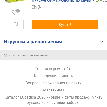
Маркетплейс: Rozetka.ua Die Kindheit
С на
а
(Киев)
л
ф
а
в
Купить!
и
т
у
Игрушки и развлечения
(
A
-
Игрушки и развлечения
Z
)
Полная версия сайта
п
Конфиденциальность
о
а
Вопросы и пожелания по сайту
л
Магазинам
ф
Каталог Ludattica 2026
- новинки, хиты продаж,
купить
а
рукоделие и научные наборы
.
в