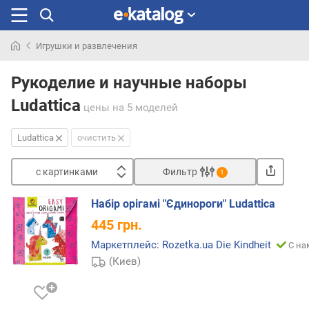
Игрушки и развлечения
Искали
раньше
Рукоделие и научные наборы
Ludattica
цены
на 5 моделей
Ludattica
очистить
с картинками
Фильтр
1
Сортировать
Набір орігамі "Єдинороги" Ludattica
с
445
грн.
к
а
Маркетплейс: Rozetka.ua Die Kindheit
С на
р
(Киев)
т
и
н