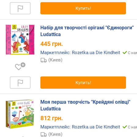
к
Купить!
а
м
и
Набір для творчості орігамі "Єдинороги"
о
Ludattica
т
445
грн.
д
Маркетплейс: Rozetka.ua Die Kindheit
С на
е
(Киев)
ш
е
в
ы
Купить!
х
к
д
Моя перша творчість "Крейдяні олівці"
о
Ludattica
р
812
грн.
о
г
Маркетплейс: Rozetka.ua Die Kindheit
С на
и
(Киев)