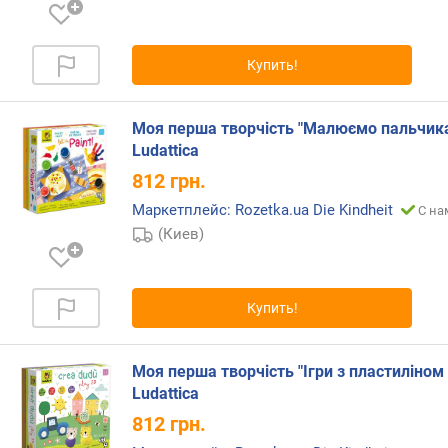
м
о
т
Купить!
д
о
р
Моя перша творчість "Малюємо пальчик
о
Ludattica
г
812
грн.
и
х
Маркетплейс: Rozetka.ua Die Kindheit
С на
к
(Киев)
д
е
ш
Купить!
е
в
ы
Моя перша творчість "Ігри з пластиліном 
м
Ludattica
п
812
грн.
о