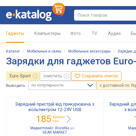
Гаджеты
Компьютеры
Фото
TV
Аудио
Бы
Каталог
/
Мобильные и связь
/
Мобильные аксессуары
/
Зарядки д
Зарядки для гаджетов Euro-
Euro-Sport
очистить
Сохранить список
по популярности
с доставкой по У
Выводить
Зарядний пристрій від прикурювача з
Зарядний дл
вольтметром 12-24V USB
з вол
185
Купить!
грн.
Маркетплейс:
Rozetka.ua
Мар
GEAR MARKET