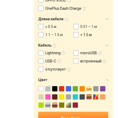
OPPO VOOC
OnePlus Dash Charge
Длина кабеля
≤ 0.5 м
0.51 – 1 м
1.1 – 1.5 м
> 1.5 м
Кабель
Lightning
microUSB
USB-C
встроенный
отсутствует
Цвет