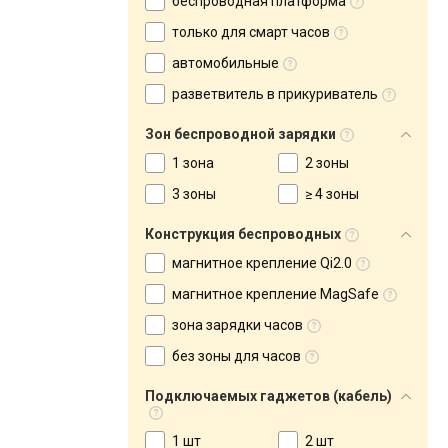
беспроводная платформа
только для смарт часов
автомобильные
разветвитель в прикуриватель
Зон беспроводной зарядки
1 зона
2 зоны
3 зоны
≥ 4 зоны
Конструкция беспроводных
магнитное крепление Qi2.0
магнитное крепление MagSafe
зона зарядки часов
без зоны для часов
Подключаемых гаджетов (кабель)
1 шт
2 шт