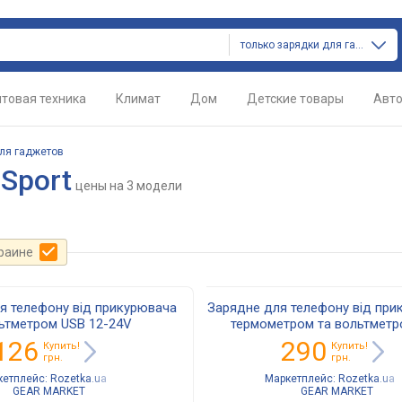
только зарядки для гаджетов
товая техника
Климат
Дом
Детские товары
Авт
ля гаджетов
Sport
цены
на 3 модели
краине
я телефону від прикурювача
Зарядне для телефону від при
ьтметром USB 12-24V
термометром та вольтметр
126
290
Купить!
Купить!
грн.
грн.
кетплейс:
Rozetka.ua
Маркетплейс:
Rozetka.ua
GEAR MARKET
GEAR MARKET