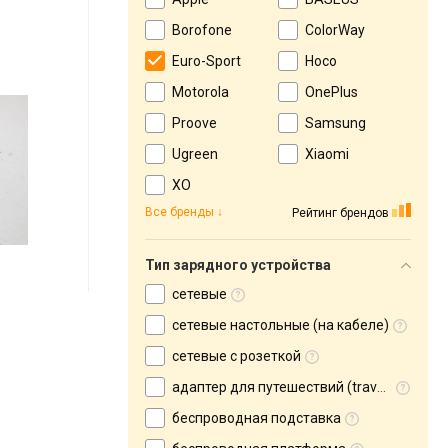
Borofone
ColorWay
Euro-Sport
Hoco
Motorola
OnePlus
Proove
Samsung
Ugreen
Xiaomi
XO
Все бренды
Рейтинг брендов
Тип зарядного устройства
сетевые
сетевые настольные (на кабеле)
сетевые с розеткой
адаптер для путешествий (travel adapter)
беспроводная подставка