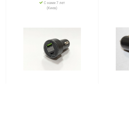
С нами 7 лет
(Киев)