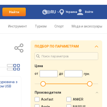
RU
Найти
Украина
Войти
о
Инструмент
Туризм
Спорт
Мода и аксессуары
ПОДБОР ПО ПАРАМЕТРАМ
Цена
от
до
грн.
курювача з
ом USB
Производители
Acefast
ANKER
Apple
BASEUS