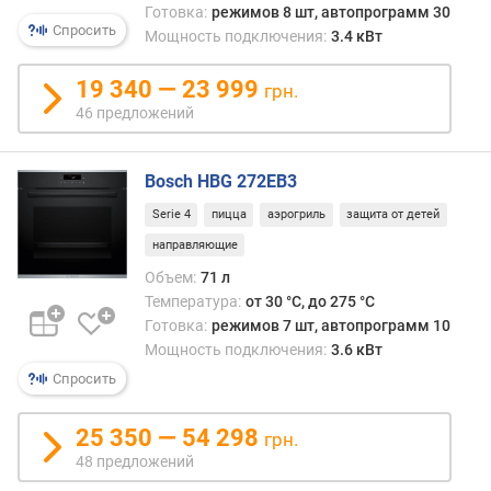
я
Готовка:
режимов 8 шт, автопрограмм 30
Спросить
р
Мощность подключения:
3.4 кВт
н
о
19 340 — 23 999
грн.
с
46 предложений
т
и
Bosch HBG 272EB3
о
т
Serie 4
пицца
аэрогриль
защита от детей
д
направляющие
е
Объем:
71 л
ш
Температура:
от 30 °C, до 275 °C
е
Готовка:
режимов 7 шт, автопрограмм 10
в
Мощность подключения:
3.6 кВт
ы
х
Спросить
к
д
25 350 — 54 298
грн.
о
48 предложений
р