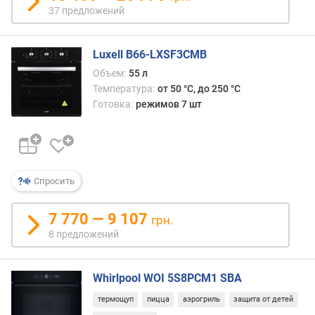
я
37 предложений
м
о
Luxell B66-LXSF3CMB
щ
Объем:
55 л
н
Температура:
от 50 °C, до 250 °C
о
Готовка:
режимов 7 шт
с
т
ь
п
о
Спросить
д
к
л
7 770 — 9 107
грн.
ю
8 предложений
ч
е
н
Whirlpool WOI 5S8PCM1 SBA
и
термощуп
пицца
аэрогриль
защита от детей
я