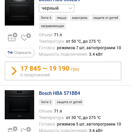
)
белый
ш
Serie 6
пицца
аэрогриль
защита от детей
и
р
направляющие
и
Объем:
71 л
н
Температура:
от 50 °C, до 275 °C
а
Готовка:
режимов 7 шт, автопрограмм 10
д
Спросить
Мощность подключения:
3.4 кВт
л
я
17 845 — 19 190
в
грн.
с
6 предложений
т
р
а
Bosch HBA 571BB4
и
Serie 2
защита от детей
в
Объем:
71 л
а
н
Температура:
от 30 °C, до 275 °C
и
Готовка:
режимов 5 шт, автопрограмм 10
я
Мощность подключения:
3.6 кВт