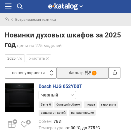
Встраиваемая техника
Искали
раньше
Новинки духовых шкафов за 2025
год
цены
на 275 моделей
2025 г.
очистить
по популярности
Фильтр
1
Сортировать
Bosch HJG 852YB0T
п
белый
о
графит
п
Serie 6
большой объем
пицца
аэрогриль
нержавейка
о
защита от детей
направляющие
п
у
Объем:
76 л
л
Температура:
от 30 °C, до 275 °C