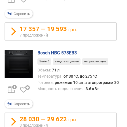
(
м
Спросить
м
)
17 357 — 19 593
грн.
г
7 предложений
л
у
б
Bosch HBG 578EB3
и
Serie 6
защита от детей
направляющие
н
а
Объем:
71 л
д
Температура:
от 30 °C, до 275 °C
л
Готовка:
режимов 10 шт, автопрограмм 30
я
Мощность подключения:
3.6 кВт
в
с
Спросить
т
р
а
28 030 — 29 622
грн.
и
3 предложения