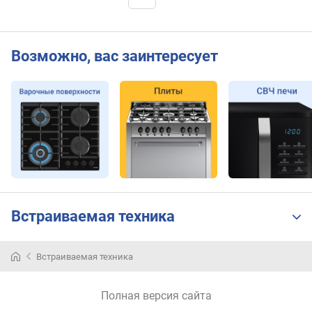
Возможно, вас заинтересует
Встраиваемая техника
Выбор
Встраиваемая техника
духового
шкафа
начинается
Полная версия сайта
с