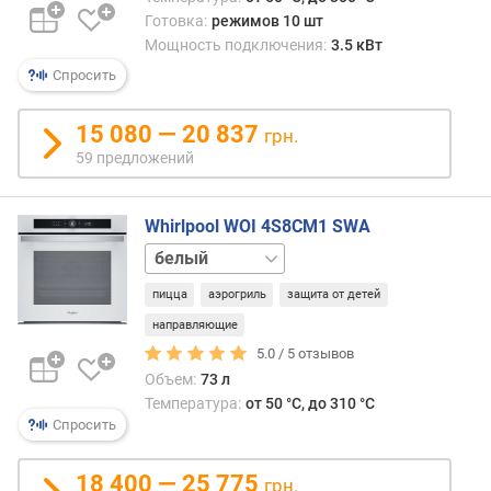
Готовка:
режимов 10 шт
к
л
Мощность подключения:
3.5 кВт
а
Спросить
с
с
15 080 — 20 837
грн.
э
59 предложений
н
е
р
Whirlpool WOI 4S8CM1 SWA
г
о
бежевый
п
нержавейка
пицца
аэрогриль
защита от детей
о
черный
т
направляющие
р
5.0 /
5
отзывов
е
Объем:
73 л
б
Температура:
от 50 °C, до 310 °C
л
Спросить
е
н
18 400 — 25 775
и
грн.