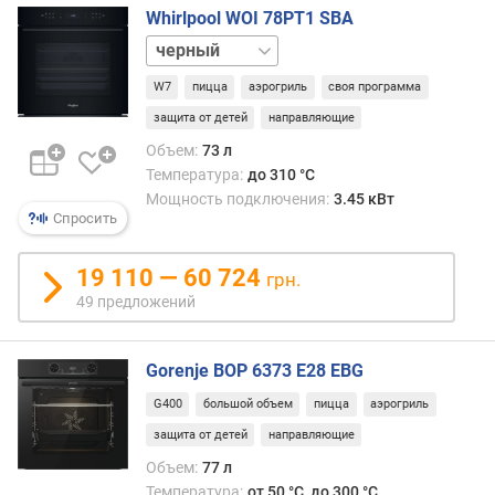
т
Whirlpool WOI 78PT1 SBA
)
серый
к
W7
пицца
аэрогриль
своя программа
о
защита от детей
направляющие
л
-
Объем:
73 л
в
Температура:
до 310 °C
о
Мощность подключения:
3.45 кВт
с
Спросить
т
е
19 110 — 60 724
грн.
к
49 предложений
о
л
д
Gorenje BOP 6373 E28 EBG
в
е
G400
большой объем
пицца
аэрогриль
р
защита от детей
направляющие
ц
Объем:
77 л
ы
Температура:
от 50 °C, до 300 °C