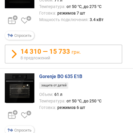
д
Температура:
от 50 °C, до 275 °C
л
Готовка:
режимов 7 шт
о
Мощность подключения:
3.4 кВт
ж
е
Спросить
н
и
й
14 310 — 15 733
грн.
8 предложений
о
б
Gorenje BO 635 E1B
ъ
е
защита от детей
м
Объем:
61 л
(
Температура:
от 50 °C, до 250 °C
л
Готовка:
режимов 6 шт
)
в
ы
Спросить