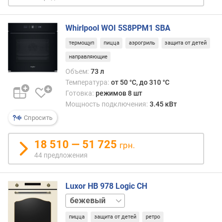
в
а
н
Whirlpool WOI 5S8PPM1 SBA
и
термощуп
пицца
аэрогриль
защита от детей
я
(
направляющие
м
Объем:
73 л
м
Температура:
от 50 °C, до 310 °C
)
Готовка:
режимов 8 шт
Мощность подключения:
3.45 кВт
м
и
Спросить
н
и
18 510 — 51 725
грн.
м
44 предложения
а
л
ь
Luxor HB 978 Logic CH
н
черный
а
я
пицца
защита от детей
ретро
т