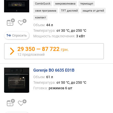
CombiQuick
микроволновка
термощуп
к
своя программа
TFT дисплей
защита от детей
о
л
компакт
-
Объем:
44 л
в
Температура:
от 30 °C, до 250 °C
о
Спросить
Мощность подключения:
3 кВт
р
е
29 350 — 87 722
ж
грн.
и
12 предложений
м
о
в
Gorenje BO 6635 E01B
(
Объем:
61 л
ш
Температура:
от 50 °C, до 250 °C
т
Готовка:
режимов 6 шт
)
а
в
т