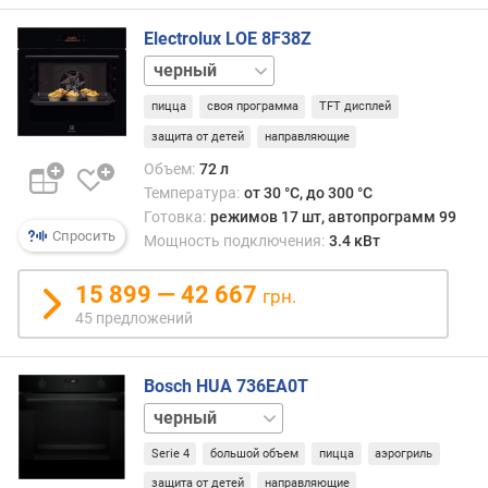
о
г
Electrolux LOE 8F38Z
и
бежевый
м
белый
пицца
своя программа
TFT дисплей
о
т
защита от детей
направляющие
д
Объем:
72 л
о
Температура:
от 30 °C, до 300 °C
р
Готовка:
режимов 17 шт, автопрограмм 99
о
Спросить
Мощность подключения:
3.4 кВт
г
и
15 899 — 42 667
грн.
х
45 предложений
к
д
е
Bosch HUA 736EA0T
ш
е
белый
в
графит
Serie 4
большой объем
пицца
аэрогриль
ы
нержавейка
м
защита от детей
направляющие