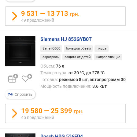
с
о
9 531 — 13 713
грн.
т
49 предложений
а
д
л
Siemens HJ 852GYB0T
я
в
Serie iQ500
большой объем
пицца
с
аэрогриль
защита от детей
направляющие
т
Объем:
76 л
р
а
Температура:
от 30 °C, до 275 °C
и
Готовка:
режимов 8 шт, автопрограмм 30
в
Мощность подключения:
3.6 кВт
а
Спросить
н
и
19 580 — 25 399
грн.
я
45 предложений
(
м
м
Bosch HBG 536EB4