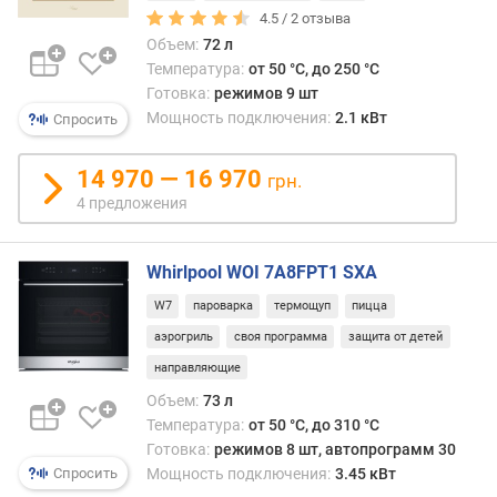
4.5 /
2
отзыва
е
м
Объем:
72 л
п
Температура:
от 50 °C, до 250 °C
е
Готовка:
режимов 9 шт
р
Мощность подключения:
2.1 кВт
Спросить
а
т
14 970 — 16 970
грн.
у
4 предложения
р
а
(
Whirlpool WOI 7A8FPT1 SXA
°
C
W7
пароварка
термощуп
пицца
)
аэрогриль
своя программа
защита от детей
м
направляющие
а
Объем:
73 л
к
Температура:
от 50 °C, до 310 °C
с
Готовка:
режимов 8 шт, автопрограмм 30
и
Мощность подключения:
3.45 кВт
Спросить
м