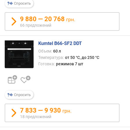
Спросить
о
м
а
9 880 — 20 768
грн.
т
66 предложений
и
ч
е
Kumtel B66-SF2 DDT
с
Объем:
60 л
к
Температура:
от 50 °C, до 250 °C
и
Готовка:
режимов 7 шт
х
п
р
о
г
Спросить
р
а
м
7 833 — 9 930
грн.
м
18 предложений
(
ш