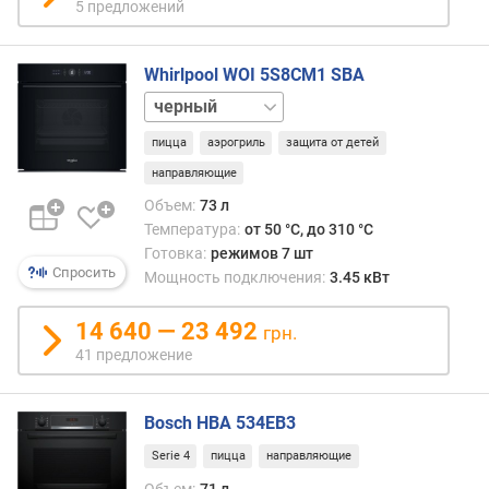
в
5 предложений
л
е
н
Whirlpool WOI 5S8CM1 SBA
и
нержавейка
я
пицца
аэрогриль
защита от детей
п
направляющие
о
Объем:
73 л
к
Температура:
от 50 °C, до 310 °C
о
Готовка:
режимов 7 шт
л
Спросить
и
Мощность подключения:
3.45 кВт
ч
е
14 640 — 23 492
грн.
с
41 предложение
т
в
у
Bosch HBA 534EB3
п
Serie 4
пицца
направляющие
р
е
Объем:
71 л