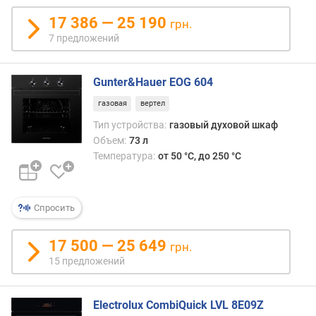
а
17 386 — 25 190
л
грн.
ь
7 предложений
н
а
я
Gunter&Hauer EOG 604
т
газовая
вертел
е
Тип устройства:
газовый духовой шкаф
м
Объем:
73 л
п
е
Температура:
от 50 °C, до 250 °C
р
а
т
Спросить
у
р
17 500 — 25 649
а
грн.
(
15 предложений
°
C
)
Electrolux CombiQuick LVL 8E09Z