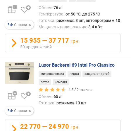
Объем:
76 л
п
Температура:
от 50 °C, до 275 °C
о
Готовка:
режимов 8 шт, автопрограмм 10
о
Спросить
Мощность подключения:
3.4 кВт
т
з
15 955 — 37 717
ы
грн.
в
50 предложений
а
м
Luxor Backerei 69 Intel Pro Classico
п
микроволновка
пицца
защита от детей
о
ретро
компакт
д
а
4.5 /
2
отзыва
т
Объем:
65 л
е
Готовка:
режимов 13 шт
д
Спросить
о
б
22 770 — 24 970
а
грн.