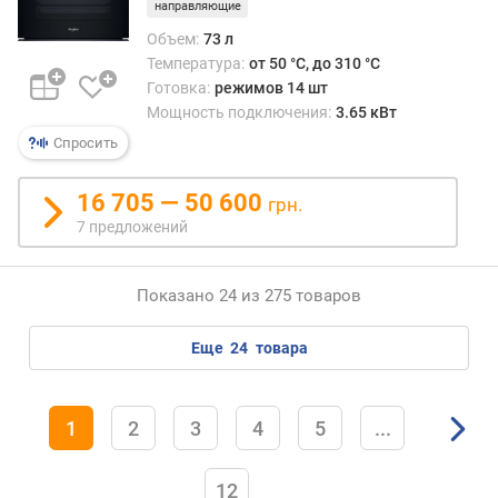
(
направляющие
к
Объем:
73 л
В
Температура:
от 50 °C, до 310 °C
т
Готовка:
режимов 14 шт
)
Мощность подключения:
3.65 кВт
Спросить
16 705 — 50 600
грн.
7 предложений
Показано 24 из 275 товаров
еще
24
товара
1
2
3
4
5
...
12