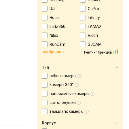
DJI
GoPro
Hoco
Infinity
Insta360
LAMAX
Nilox
Ricoh
RunCam
SJCAM
Все бренды
Рейтинг брендов
Тип
action камеры
камеры 360°
панорамные камеры
фотоловушки
таймлапс камеры
Корпус