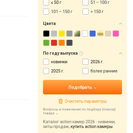
≤ 50 г
51 – 100 г
101 – 150 г
> 150 г
Цвета
По году выпуска
новинки
2026 г.
2025 г.
более ранние
Очистить параметры
Вопросы и пожелания по подбору (поиску)
товара
Каталог action камер 2026 - новинки,
хиты продаж,
купить action камеры
.