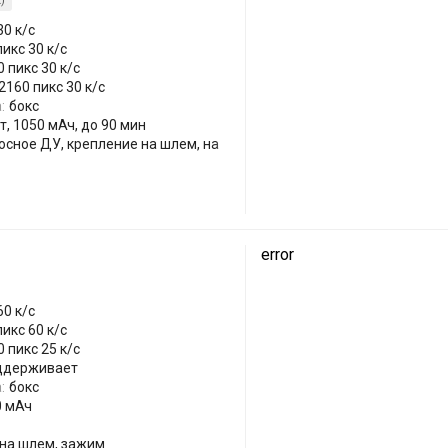
)
30 к/с
икс 30 к/с
 пикс 30 к/с
2160 пикс 30 к/с
:
бокс
т, 1050 мАч, до 90 мин
носное ДУ, крепление на шлем, на
error
60 к/с
икс 60 к/с
 пикс 25 к/с
ддерживает
:
бокс
0 мАч
 на шлем, зажим