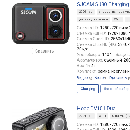
SJCAM SJ30 Chargin
2026 год
скоростная съемка 
датчик движения
Wi-Fi
U
Съемка HD:
1280x720 пикс 
Съемка Full HD:
1920x1080 п
Съемка Quad HD:
2560x1440
Съемка Ultra HD (4K):
3840x
20 к/с
сравнить
Угол обзора:
140 °
Защита
Аккумулятор:
съемный, 200
Вес:
162 г
Комплект:
рамка, креплени
Видео
Фото
Где купить
25
7
1
Charging
базовый набор
Hoco DV101 Dual
2024 год
Wi-Fi
Ultra HD (4K
Съемка HD:
1280x720 пикс 