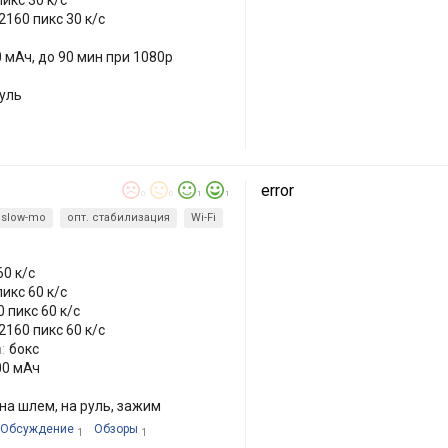
икс 30 к/с
2160 пикс 30 к/с
 мАч, до 90 мин при 1080р
руль
error
0
0
1
1
slow-mo
опт. стабилизация
Wi-Fi
60 к/с
икс 60 к/с
 пикс 60 к/с
2160 пикс 60 к/с
:
бокс
00 мАч
 на шлем, на руль, зажим
Обсуждение
Обзоры
1
1