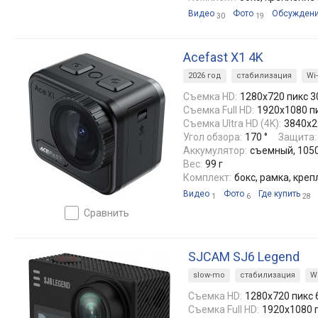
Видео
Фото
Обсужден
30
19
Acefast X1 4K
2026 год
стабилизация
Wi-
Съемка HD:
1280x720 пикс 3
Съемка Full HD:
1920x1080 пи
Съемка Ultra HD (4K):
3840x2
Угол обзора:
170 °
Защита:
Аккумулятор:
съемный, 1050
Вес:
99 г
Комплект:
бокс, рамка, креп
Видео
Фото
Где купить
1
6
28
сравнить
SJCAM SJ6 Legend
slow-mo
стабилизация
Wi
Съемка HD:
1280x720 пикс 
Съемка Full HD:
1920x1080 п