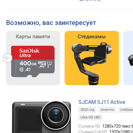
46
Возможно, вас заинтересует
SJCAM SJ11 Active
2023 год
slow-mo
стабил
Ultra HD (4K)
Съемка HD:
1280x720 пикс 6
Съемка Full HD:
1920x1080 п