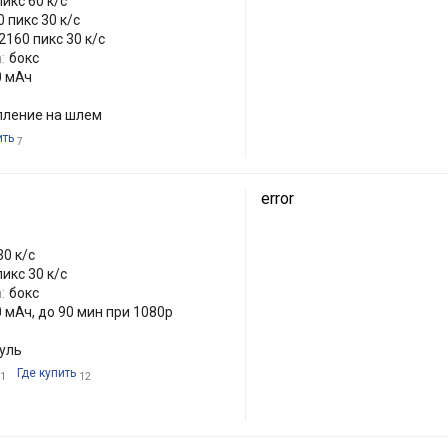
икс 60 к/с
 пикс 30 к/с
2160 пикс 30 к/с
:
бокс
0 мАч
епление на шлем
ить
7
error
30 к/с
икс 30 к/с
:
бокс
 мАч, до 90 мин при 1080р
руль
Где купить
1
12