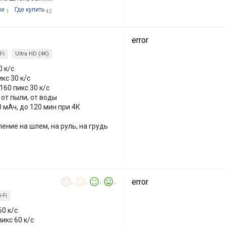
ие
Где купить
1
42
error
Fi
Ultra HD (4K)
0 к/с
кс 30 к/с
160 пикс 30 к/с
от пыли, от воды
 мАч, до 120 мин при 4К
ление на шлем, на руль, на грудь
error
0
0
1
1
-Fi
60 к/с
икс 60 к/с