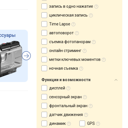
запись в одно нажатие
циклическая запись
Time Lapse
автоповорот
съемка фотопанорам
онлайн стриминг
метки ключевых моментов
ночная съемка
Функции и возможности
дисплей
сенсорный экран
фронтальный экран
датчик движения
динамик
GPS