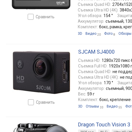
Съемка Quad HD:
2704x1520
Съемка Ultra HD (4K):
3840x2
Угол обзора:
154 °
Защита
сравнить
Аккумулятор:
съемный, 130
Комплект:
бокс, рамка, кр
3D
Видео
Фото
Обзоры
20
8
SJCAM SJ4000
Съемка HD:
1280x720 пикс 
Съемка Full HD:
1920x1080 п
Съемка Quad HD:
не подде
Съемка Ultra HD (4K):
не по
Угол обзора:
170 °
Защита
Аккумулятор:
съемный, 90
Вес:
59 г
Комплект:
бокс, крепление
сравнить
3D
Отзывы
Видео
Фот
33
55
Dragon Touch Vision 3