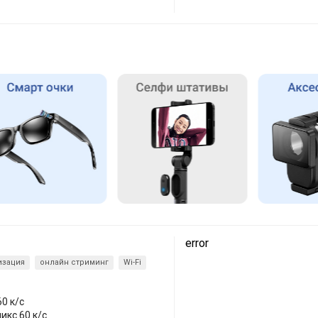
error
изация
онлайн стриминг
Wi-Fi
0 к/с
икс 60 к/с