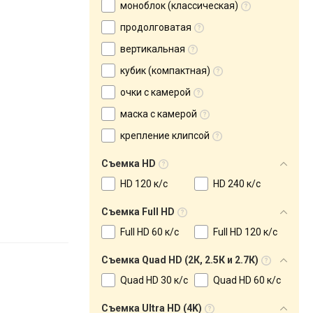
моноблок (классическая)
продолговатая
вертикальная
кубик (компактная)
очки с камерой
маска с камерой
крепление клипсой
Съемка HD
HD 120 к/с
HD 240 к/с
Съемка Full HD
Full HD 60 к/с
Full HD 120 к/с
Съемка Quad HD (2К, 2.5К и 2.7К)
Quad HD 30 к/с
Quad HD 60 к/с
Съемка Ultra HD (4K)