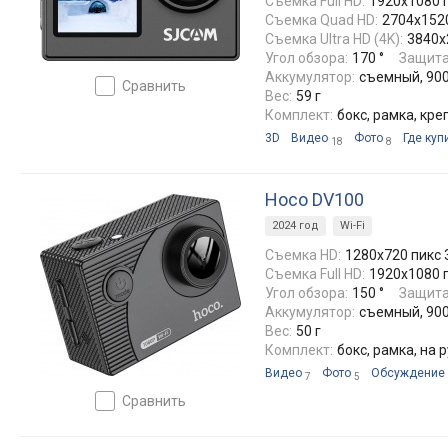
Съемка Full HD:
1920x1080 п
Съемка Quad HD:
2704x1520
Съемка Ultra HD (4K):
3840x
Угол обзора:
170 °
Защита
Аккумулятор:
съемный, 90
сравнить
Вес:
59 г
Комплект:
бокс, рамка, кр
3D
Видео
Фото
Где куп
18
8
Hoco DV100
2024 год
Wi-Fi
Съемка HD:
1280x720 пикс 
Съемка Full HD:
1920x1080 п
Угол обзора:
150 °
Защита
Аккумулятор:
съемный, 900
Вес:
50 г
Комплект:
бокс, рамка, на 
Видео
Фото
Обсуждение
7
5
сравнить