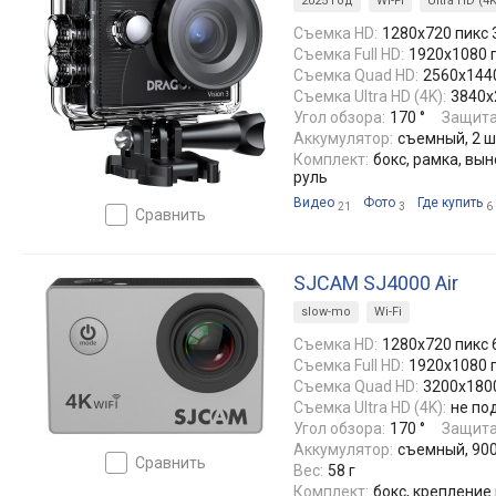
2025 год
Wi-Fi
Ultra HD (4K
Съемка HD:
1280x720 пикс 
Съемка Full HD:
1920x1080 п
Съемка Quad HD:
2560x1440
Съемка Ultra HD (4K):
3840x
Угол обзора:
170 °
Защита
Аккумулятор:
съемный, 2 ш
Комплект:
бокс, рамка, вы
руль
Видео
Фото
Где купить
21
3
6
сравнить
SJCAM SJ4000 Air
slow-mo
Wi-Fi
Съемка HD:
1280x720 пикс 
Съемка Full HD:
1920x1080 п
Съемка Quad HD:
3200x1800
Съемка Ultra HD (4K):
не по
Угол обзора:
170 °
Защита
Аккумулятор:
съемный, 90
сравнить
Вес:
58 г
Комплект:
бокс, крепление