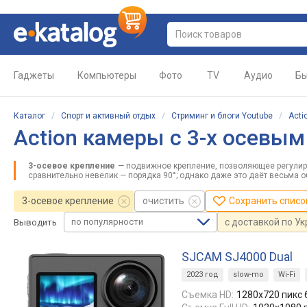
Гаджеты
Компьютеры
Фото
TV
Аудио
Бы
Каталог
/
Спорт и активный отдых
/
Стриминг и блоги Youtube
/
Acti
Action камеры с 3-х осевы
3-осевое крепление
— подвижное крепление, позволяющее регулиро
сравнительно невелик — порядка 90°; однако даже это даёт весьма 
3-осевое крепление
очистить
Сохранить списо
по популярности
с доставкой по У
Выводить
SJCAM SJ4000 Dual
2023 год
slow-mo
Wi-Fi
Съемка HD:
1280x720 пикс 