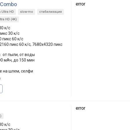
g Combo
error
Ultra HD
slow-mo
стабилизация
ltra HD (4K)
30 к/с
икс 30 к/с
 пикс 60 к/с
2160 пикс 60 к/с, 7680x4320 пикс
:
от пыли, от воды
0 мАч, до 150 мин
е на шлем, селфи
9
error
)
30 к/с