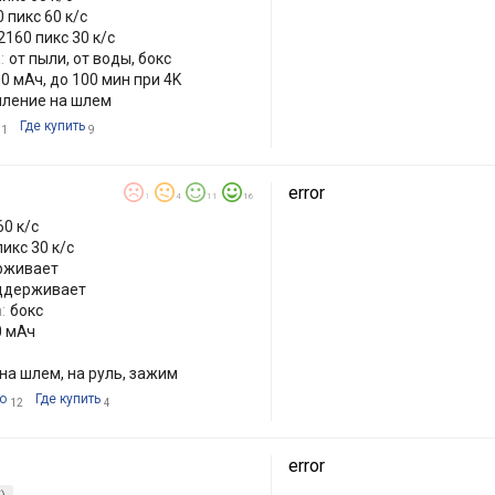
 пикс 60 к/с
160 пикс 30 к/с
:
от пыли, от воды, бокс
0 мАч, до 100 мин при 4K
епление на шлем
Где купить
1
9
error
1
4
11
16
60 к/с
икс 30 к/с
рживает
ддерживает
:
бокс
0 мАч
 на шлем, на руль, зажим
о
Где купить
12
4
error