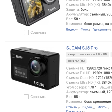
Съемка Full HD:
1920x1080 п
Съемка Ultra HD (4K):
3840x
Защита:
бокс
Аккумулятор:
съемный, 900
Вес:
58 г
Комплект:
бокс, рамка, на 
Видео
Фото
Где купить
2
4
27
сравнить
SJCAM SJ8 Pro
скоростная съемка Ultra HD
Ultra HD (4K)
Съемка HD:
1280x720 пикс 
Съемка Full HD:
1920x1080 п
Съемка Quad HD:
2704x1520
Съемка Ultra HD (4K):
3840x
Угол обзора:
170 °
Защита
Аккумулятор:
съемный, 12
сравнить
Вес:
85 г
Комплект:
бокс, крепление
Отзывы
Видео
Фото
2
57
12
Где купить