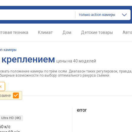
только action камеры
товая техника
Климат
Дом
Детские товары
Авт
on камеры
м креплением
цены
на 40 моделей
вать положение камеры по трём осям. Диапазон таких регулировок, правда
обширные возможности по выбору оптимального ракурса съёмки.
к
краине
error
Ultra HD (4K)
60 к/с