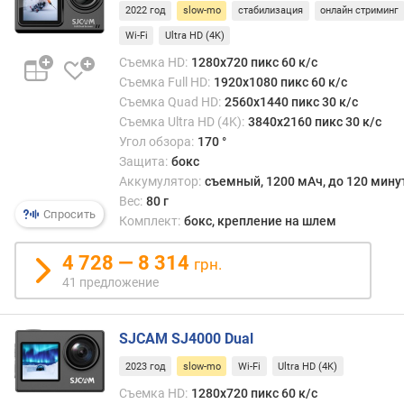
2022 год
slow-mo
стабилизация
онлайн стриминг
с
Wi-Fi
Ultra HD (4K)
ъ
Съемка HD:
1280x720 пикс 60 к/с
е
Съемка Full HD:
1920x1080 пикс 60 к/с
м
Съемка Quad HD:
2560x1440 пикс 30 к/с
к
Съемка Ultra HD (4K):
3840x2160 пикс 30 к/с
а
Угол обзора:
170 °
в
Защита:
бокс
ы
Аккумулятор:
съемный, 1200 мАч, до 120 мину
ш
Вес:
80 г
е
Спросить
Комплект:
бокс, крепление на шлем
4
K
4 728 — 8 314
грн.
з
41 предложение
а
м
е
SJCAM SJ4000 Dual
д
2023 год
slow-mo
Wi-Fi
Ultra HD (4K)
л
е
Съемка HD:
1280x720 пикс 60 к/с