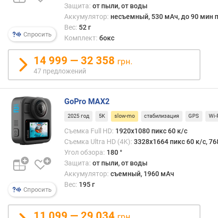
Защита:
от пыли, от воды
u
l
Аккумулятор:
несъемный, 530 мАч, до 90 мин п
l
Вес:
52 г
Спросить
H
Комплект:
бокс
D
(
14 999 — 32 358
грн.
1
47 предложений
0
8
0
GoPro MAX2
p
2025 год
5K
slow-mo
стабилизация
GPS
Wi-
)
Съемка Full HD:
1920x1080 пикс 60 к/с
с
Съемка Ultra HD (4K):
3328x1664 пикс 60 к/с, 76
ъ
Угол обзора:
180 °
е
Защита:
от пыли, от воды
м
Аккумулятор:
съемный, 1960 мАч
к
Вес:
195 г
а
Спросить
Q
u
11 099 — 29 034
грн.