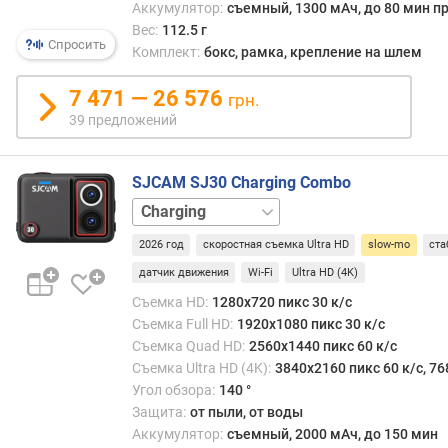
Аккумулятор:
съемный, 1300 мАч, до 80 мин пр
I
Вес:
112.5 г
Спросить
Комплект:
бокс, рамка, крепление на шлем
в
с
7 471 — 26 576
грн.
т
39 предложений
р
о
е
SJCAM SJ30 Charging Combo
н
н
базовый
а
набор
2026 год
скоростная съемка Ultra HD
slow-mo
ста
я
п
датчик движения
Wi-Fi
Ultra HD (4K)
а
Съемка HD:
1280x720 пикс 30 к/с
м
Съемка Full HD:
1920x1080 пикс 30 к/с
я
Съемка Quad HD:
2560x1440 пикс 60 к/с
т
Съемка Ultra HD (4K):
3840x2160 пикс 60 к/с, 76
ь
Угол обзора:
140 °
Защита:
от пыли, от воды
м
Аккумулятор:
съемный, 2000 мАч, до 150 мин
а