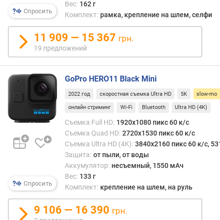
к
Вес:
162 г
Спросить
с
Комплект:
рамка, крепление на шлем, селфи
.
о
11 909 — 15 367
грн.
б
19 предложений
ъ
е
м
GoPro HERO11 Black Mini
к
2022 год
скоростная съемка Ultra HD
5K
slow-mo
а
р
онлайн стриминг
Wi-Fi
Bluetooth
Ultra HD (4K)
т
Съемка Full HD:
1920x1080 пикс 60 к/с
ы
Съемка Quad HD:
2720x1530 пикс 60 к/с
п
Съемка Ultra HD (4K):
3840x2160 пикс 60 к/с, 53
а
Защита:
от пыли, от воды
м
Аккумулятор:
несъемный, 1550 мАч
я
Вес:
133 г
т
Спросить
Комплект:
крепление на шлем, на руль
и
(
9 106 — 16 390
грн.
Г