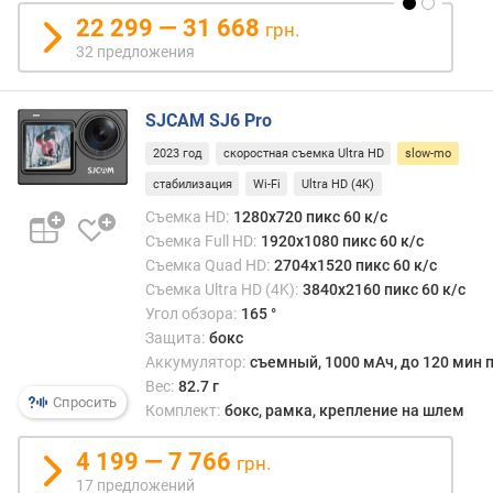
л
22 299 — 31 668
грн.
ь
32 предложения
д
и
с
SJCAM SJ6 Pro
п
2023 год
скоростная съемка Ultra HD
slow-mo
л
е
стабилизация
Wi-Fi
Ultra HD (4K)
я
Съемка HD:
1280x720 пикс 60 к/с
(
Съемка Full HD:
1920x1080 пикс 60 к/с
"
Съемка Quad HD:
2704x1520 пикс 60 к/с
)
Съемка Ultra HD (4K):
3840x2160 пикс 60 к/с
Угол обзора:
165 °
м
Защита:
бокс
а
Аккумулятор:
съемный, 1000 мАч, до 120 мин 
т
Вес:
82.7 г
р
Спросить
Комплект:
бокс, рамка, крепление на шлем
и
ц
4 199 — 7 766
а
грн.
д
17 предложений