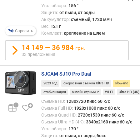
e
Угол обзора:
156 °
t
Защита:
от пыли, от воды
o
Аккумулятор:
съемный, 1720 мАч
o
Вес:
121 г
t
Спросить
Комплект:
крепление на шлем
h
14 149 — 36 984
U
грн.
S
33 предложения
B
-
SJCAM SJ10 Pro Dual
C
2023 год
скоростная съемка Ultra HD
slow-mo
в
стабилизация
онлайн стриминг
Wi-Fi
Ultra HD (4K)
е
р
Съемка HD:
1280x720 пикс 60 к/с
с
Съемка Full HD:
1920x1080 пикс 60 к/с
и
Съемка Quad HD:
2720x1530 пикс 60 к/с
я
Съемка Ultra HD (4K):
3840x2160 пикс 60 к/с
H
Угол обзора:
170 °
D
Защита:
от пыли, от воды, бокс
M