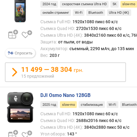
г
mo
2024 год
скоростная съемка Ultra HD
5K
slow-mo
о
може
з
онлайн стриминг
Wi-Fi
Bluetooth
Ultra HD (4K)
быть
а
дост
Съемка Full HD:
1920x1080 пикс 60 к/с
щ
лишь
Съемка Quad HD:
2720x1530 пикс 60 к/с
и
на
Съемка Ultra HD (4K):
3840x2160 пикс 60 к/с, 76
т
опре
Защита:
от пыли, от воды
а
разре
Аккумулятор:
съемный, 2290 мАч, до 135 мин
к
Спросить
дале
Вес:
203 г
а
не
м
всегд
11 499 — 38 304
грн.
е
макс
15 предложений
р
эти
ы
моме
могут
DJI Osmo Nano 128GB
с
прям
ъ
уточн
2025 год
slow-mo
стабилизация
Wi-Fi
Bluetooth
е
в
Съемка Full HD:
1920x1080 пикс 60 к/с
м
харак
Съемка Quad HD:
2688x2016 пикс 60 к/с
к
actio
Съемка Ultra HD (4K):
3840x2880 пикс 50 к/с
а
каме
Угол обзора:
143 °
F