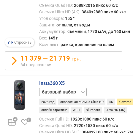
р
назв
Съемка Quad HD:
2688x2016 пикс 60 к/с
о
«slo-
Съемка Ultra HD (4K):
3840x2880 пикс 60 к/с
г
mo»).
Угол обзора:
155 °
и
Подо
Защита:
от пыли, от воды
м
заме
Аккумулятор:
съемный, 1770 мАч, до 160 мин
може
Вес:
145 г
о
прим
Спросить
Комплект:
рамка, крепление на шлем
т
и
д
прос
11 379 — 21 719
грн.
о
для
64 предложения
р
развл
о
и
г
как
Insta360 X5
и
худо
х
Essentials
прием
к
Bundle
и
2025 год
скоростная съемка Ultra HD
5K
slow-mo
д
даже
е
в
онлайн стриминг
Wi-Fi
Bluetooth
Ultra HD (4K)
ш
науч
Съемка Full HD:
1920x1080 пикс 60 к/с
е
целях
Съемка Quad HD:
2720x1530 пикс 60 к/с
в
—
Съемка Ultra HD (4K):
3840x2160 пикс 60 к/с, 76