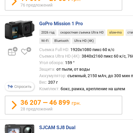
a
76 предложений
d
H
D
GoPro Mission 1 Pro
с
2026 год
скоростная съемка Ultra HD
slow-mo
ста
ъ
Wi-Fi
Bluetooth
Ultra HD (4K)
е
Съемка Full HD:
1920x1080 пикс 60 к/с
м
Съемка Ultra HD (4K):
3840x2160 пикс 60 к/с, 76
к
Угол обзора:
159 °
а
Защита:
от пыли, от воды
U
l
Аккумулятор:
съемный, 2150 мАч, до 300 мин 
t
Вес:
207 г
Спросить
r
Комплект:
бокс, рамка, крепление на шлем
a
H
36 207 — 46 899
грн.
D
28 предложений
(
4
K
SJCAM SJ8 Dual
)