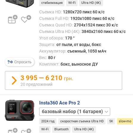
а
стабилизация
Wi-Fi
Ultra HD (4K)
л
Съемка HD:
1280x720 пикс 60 к/с
ь
Съемка Full HD:
1920x1080 пикс 60 к/с
н
Съемка Quad HD:
2704x1524 пикс 30 к/с
о
Съемка Ultra HD (4K):
3840x2160 пикс 60 к/с
г
о
Угол обзора:
170 °
д
Защита:
от пыли, от воды, бокс
и
Аккумулятор:
съемный, 1050 мАч
с
Вес:
80 г
Спросить
п
Комплект:
бокс, выносное ДУ
л
е
3 995 — 6 210
грн.
я
20 предложений
(
"
)
Insta360 Ace Pro 2
базовый
т
набор
и
2024 год
скоростная съемка Ultra HD
5K
slow-mo
(2
п
батареи)
Wi-Fi
Bluetooth
Ultra HD (4K)
ф