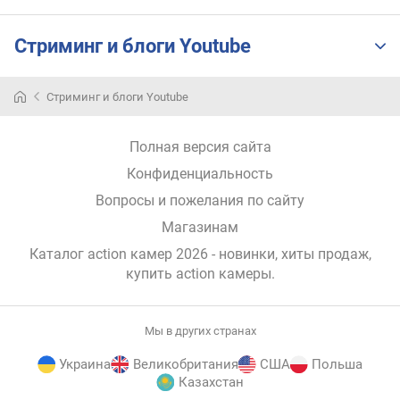
л
я
Стриминг и блоги Youtube
т
о
р
Стриминг и блоги Youtube
о
в
в
Полная версия сайта
к
Конфиденциальность
о
м
Вопросы и пожелания по сайту
п
Магазинам
л
Каталог action камер 2026 - новинки, хиты продаж,
е
купить action камеры
.
к
т
е
(
Мы в других странах
ш
Украина
Великобритания
США
Польша
т
Казахстан
)