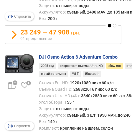
ы
чтоб
Защита:
от пыли, от воды
м
запеч
Аккумулятор:
съемный, 2400 мАч, до 185 мин 
движ
Спросить
Вес:
200 г
п
слиш
о
быст
23 249 — 47 908
о
грн.
для
т
91 предложение
чело
з
воспр
ы
В
в
DJI Osmo Action 6 Adventure Combo
любо
а
случа
2025 год
скоростная съемка Ultra HD
slow-mo
ста
м
чем
онлайн стриминг
Wi-Fi
Bluetooth
выше
п
часто
Съемка Full HD:
1920x1080 пикс 60 к/с
о
кадр
Съемка Quad HD:
2688x2016 пикс 60 к/с
д
slo-
Съемка Ultra HD (4K):
3840x2880 пикс 60 к/с, 38
а
mo
Угол обзора:
155 °
т
—
Защита:
от пыли, от воды
е
тем
Аккумулятор:
съемный, 3 шт, 1950 мАч, до 240
д
силь
Вес:
149 г
о
можн
Спросить
Комплект:
крепление на шлем, селфи
б