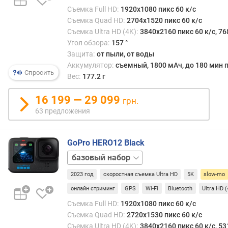
р
Съемка Full HD:
1920x1080 пикс 60 к/с
о
Съемка Quad HD:
2704x1520 пикс 60 к/с
н
Съемка Ultra HD (4K):
3840x2160 пикс 60 к/с, 76
т
Угол обзора:
157 °
а
Защита:
от пыли, от воды
л
Аккумулятор:
съемный, 1800 мАч, до 180 мин п
ь
Спросить
Вес:
177.2 г
н
о
16 199 — 29 099
грн.
г
63 предложения
о
W
GoPro HERO12 Black
i
Creator
-
Kit
Sports
F
2023 год
скоростная съемка Ultra HD
5K
slow-mo
Kit
Travel
i
Kit
онлайн стриминг
GPS
Wi-Fi
Bluetooth
Ultra HD 
B
Съемка Full HD:
1920x1080 пикс 60 к/с
l
Съемка Quad HD:
2720x1530 пикс 60 к/с
u
Съемка Ultra HD (4K):
3840x2160 пикс 60 к/с, 53