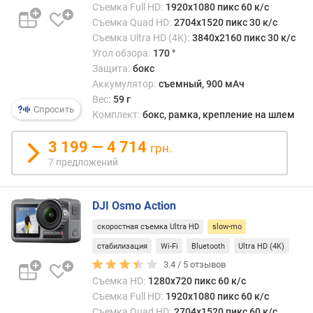
н
Съемка Full HD:
1920x1080 пикс 60 к/с
н
Съемка Quad HD:
2704x1520 пикс 30 к/с
а
Съемка Ultra HD (4K):
3840x2160 пикс 30 к/с
я
Угол обзора:
170 °
с
Защита:
бокс
ъ
Аккумулятор:
съемный, 900 мАч
е
Вес:
59 г
м
Спросить
Комплект:
бокс, рамка, крепление на шлем
к
а
3 199 — 4 714
грн.
(
7 предложений
s
l
o
DJI Osmo Action
w
-
скоростная съемка Ultra HD
slow-mo
m
стабилизация
Wi-Fi
Bluetooth
Ultra HD (4K)
o
3.4 /
5
отзывов
)
Съемка HD:
1280x720 пикс 60 к/с
(
Съемка Full HD:
1920x1080 пикс 60 к/с
к
Съемка Quad HD:
2704x1520 пикс 60 к/с