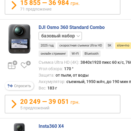
15 855 — 36 984
р
грн.
быть
е
71 предложение
графи
д
часть
л
а
о
DJI Osmo 360 Standard Combo
это,
ж
Adventure
в
е
свою
н
2025 год
скоростная съемка Ultra HD
5K
slow-mo
очере
и
влия
онлайн стриминг
Wi-Fi
Bluetooth
й
на
Съемка Ultra HD (4K):
3840x1920 пикс 60 к/с, 76
цену
Угол обзора:
170 °
аппар
Защита:
от пыли, от воды
п
иног
ы
Аккумулятор:
съемный, 1950 мАч, до 190 мин п
весь
Спросить
л
Вес:
183 г
замет
е
-
20 249 — 39 051
грн.
Такж
,
5 предложений
отмет
в
что
л
съем
а
Insta360 X4
slow-