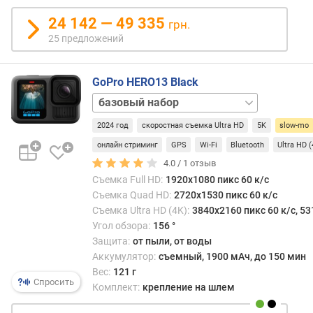
заме
а
виде
24 142 — 49 335
грн.
в
и
25 предложений
л
тем
е
боле
н
прод
GoPro HERO13 Black
и
в
Accessories
я
этом
Bundle
Black
план
2024 год
скоростная съемка Ultra HD
5K
slow-mo
п
ND
являе
о
Filter
онлайн стриминг
GPS
Wi-Fi
Bluetooth
Ultra HD 
камер
к
Bundle
Creator
С
4.0 /
1
отзыв
о
Edition
друго
Съемка Full HD:
1920x1080 пикс 60 к/с
л
Bundle
Macro
сторо
Съемка Quad HD:
2720x1530 пикс 60 к/с
и
Lens
чем
Съемка Ultra HD (4K):
3840x2160 пикс 60 к/с, 53
ч
Mod
выше
Угол обзора:
156 °
е
Bundle
Specialty
часто
Защита:
от пыли, от воды
с
Bundle
Ultra
кадр
Аккумулятор:
съемный, 1900 мАч, до 150 мин
т
Wide
—
Вес:
121 г
в
Lens
тем
Спросить
Комплект:
крепление на шлем
у
Mod
прои
п
Bundle
долж