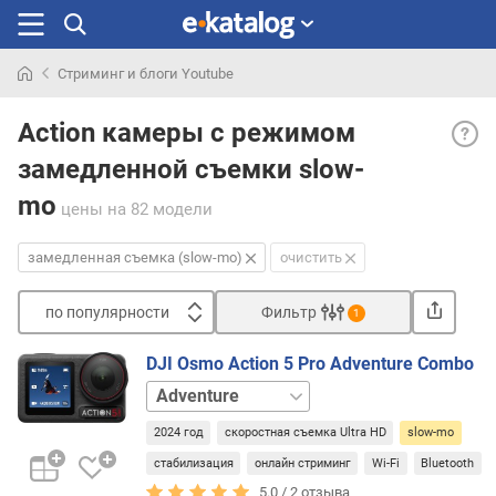
Стриминг и блоги Youtube
Искали
Заме
раньше
Action камеры с режимом
съем
замедленной съемки slow-
(slow
mo)
mo
цены
на 82 модели
— в
цело
замедленная съемка (slow-mo)
очистить
таку
съем
назы
по популярности
Фильтр
1
«скор
Сортировать
потом
DJI Osmo Action 5 Pro Adventure Combo
п
что
базовый
о
она
набор
п
осущ
2024 год
скоростная съемка Ultra HD
slow-mo
о
на
стабилизация
онлайн стриминг
Wi-Fi
Bluetooth
п
повы
5.0 /
2
отзыва
у