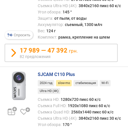
/
Съемка Ultra HD (4K):
3840x2160 пикс 60 к/с
с
Угол обзора:
145 °
)
Защита:
от пыли, от воды
у
Аккумулятор:
съемный, 1300 мАч
г
Вес:
124 г
Спросить
о
Комплект:
рамка, крепление на шлем
л
о
17 989 — 47 392
грн.
б
82 предложения
з
о
р
SJCAM C110 Plus
а
2024 год
slow-mo
стабилизация
Wi-Fi
(
°
Ultra HD (4K)
)
Съемка HD:
1280x720 пикс 60 к/с
Съемка Full HD:
1920x1080 пикс 60 к/с
м
Съемка Quad HD:
2560x1440 пикс 60 к/с
и
Съемка Ultra HD (4K):
3840x2160 пикс 30 к/с
к
Угол обзора:
170 °
р