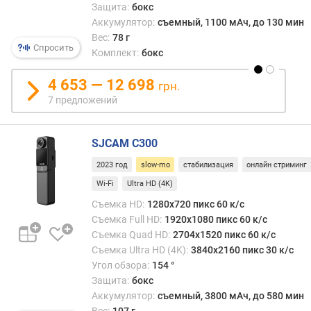
Защита:
бокс
о
Аккумулятор:
съемный, 1100 мАч, до 130 мин
ф
Вес:
78 г
о
Спросить
н
Комплект:
бокс
о
в
4 653 — 12 698
грн.
7 предложений
к
о
л
SJCAM C300
-
2023 год
slow-mo
стабилизация
онлайн стриминг
в
о
Wi-Fi
Ultra HD (4K)
м
Съемка HD:
1280x720 пикс 60 к/с
е
Съемка Full HD:
1920x1080 пикс 60 к/с
г
Съемка Quad HD:
2704x1520 пикс 60 к/с
а
Съемка Ultra HD (4K):
3840x2160 пикс 30 к/с
п
Угол обзора:
154 °
и
Защита:
бокс
к
Аккумулятор:
съемный, 3800 мАч, до 580 мин
с