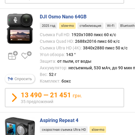
и
с
п
DJI Osmo Nano 64GB
л
2025 год
slow-mo
стабилизация
Wi-Fi
Bluetooth
е
я
Съемка Full HD:
1920x1080 пикс 60 к/с
Съемка Quad HD:
2688x2016 пикс 60 к/с
д
Съемка Ultra HD (4K):
3840x2880 пикс 50 к/с
и
Угол обзора:
143 °
а
Защита:
от пыли, от воды
г
Аккумулятор:
несъемный, 530 мАч, до 90 мин п
о
Вес:
52 г
н
Спросить
Комплект:
бокс
а
л
13 490 — 21 451
грн.
ь
35 предложений
ф
р
о
Aspiring Repeat 4
н
т
скоростная съемка Ultra HD
slow-mo