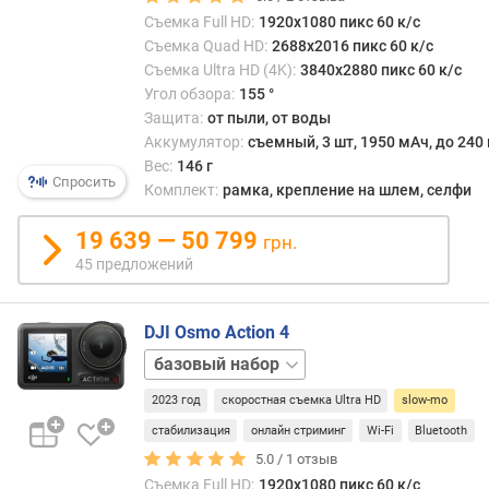
часто
л
Съемка Full HD:
1920x1080 пикс 60 к/с
кадр
я
(боле
Съемка Quad HD:
2688x2016 пикс 60 к/с
р
60
Съемка Ultra HD (4K):
3840x2880 пикс 60 к/с
н
к/
Угол обзора:
155 °
о
с).
Защита:
от пыли, от воды
с
В
Аккумулятор:
съемный, 3 шт, 1950 мАч, до 240
т
итоге
Вес:
146 г
и
Спросить
при
Комплект:
рамка, крепление на шлем, селфи
восп
о
на
19 639 — 50 799
грн.
т
обыч
45 предложений
д
скор
е
(60
ш
к/
DJI Osmo Action 4
е
с
Adventure
в
и
ы
ниже
2023 год
скоростная съемка Ultra HD
slow-mo
х
виде
к
стабилизация
онлайн стриминг
Wi-Fi
Bluetooth
выгл
д
заме
5.0 /
1
отзыв
о
(отсю
Съемка Full HD:
1920x1080 пикс 60 к/с