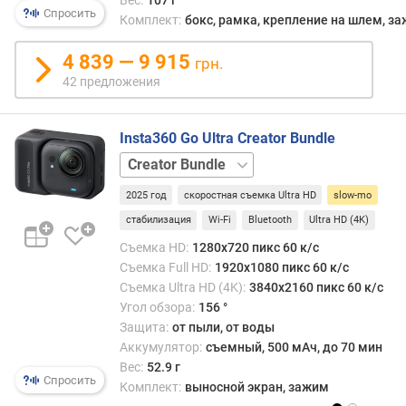
Вес:
107 г
е
Спросить
Комплект:
бокс, рамка, крепление на шлем, з
л
е
4 839 — 9 915
й
грн.
42 предложения
с
в
е
Insta360 Go Ultra Creator Bundle
т
базовый
о
набор
с
2025 год
скоростная съемка Ultra HD
slow-mo
и
стабилизация
Wi-Fi
Bluetooth
Ultra HD (4K)
л
Съемка HD:
1280x720 пикс 60 к/с
а
Съемка Full HD:
1920x1080 пикс 60 к/с
Съемка Ultra HD (4K):
3840x2160 пикс 60 к/с
д
Угол обзора:
156 °
и
а
Защита:
от пыли, от воды
г
Аккумулятор:
съемный, 500 мАч, до 70 мин
о
Вес:
52.9 г
Спросить
н
Комплект:
выносной экран, зажим
а