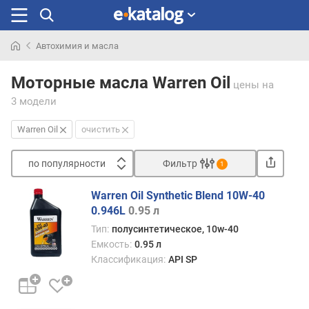
Автохимия и масла
Искали
раньше
Моторные масла Warren Oil
цены
на
3 модели
Warren Oil
очистить
по популярности
Фильтр
1
Сортировать
Warren Oil Synthetic Blend 10W-40
п
0.946L
0.95 л
о
Тип:
полусинтетическое, 10w-40
п
Емкость:
0.95 л
о
Классификация:
API SP
п
у
л
я