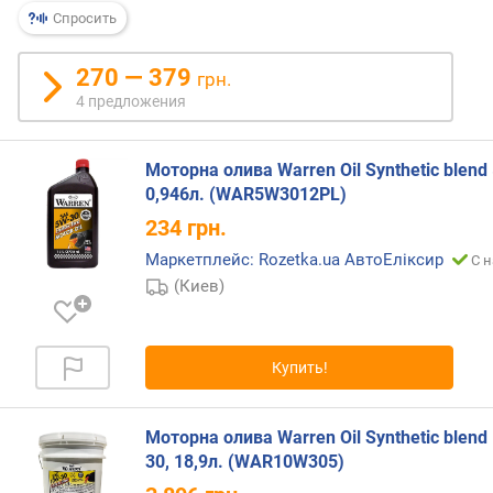
р
Спросить
н
о
270 — 379
грн.
с
4 предложения
т
и
Моторна олива Warren Oil Synthetic blend
о
0,946л. (WAR5W3012PL)
т
234
грн.
д
е
Маркетплейс: Rozetka.ua АвтоЕліксир
С н
ш
(Киев)
е
в
ы
х
Купить!
к
д
о
Моторна олива Warren Oil Synthetic blend
р
30, 18,9л. (WAR10W305)
о