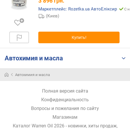
3 896
грн.
г
и
Маркетплейс: Rozetka.ua АвтоЕліксир
С н
м
(Киев)
о
т
Купить!
д
о
р
Автохимия и масла
о
г
и
Автохимия и масла
х
к
д
Полная версия сайта
е
Конфиденциальность
ш
е
Вопросы и пожелания по сайту
в
Магазинам
ы
м
Каталог Warren Oil 2026
- новинки, хиты продаж,