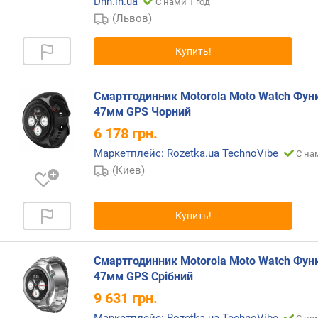
у
Dnn.in.ua
С нами 1 год
м
(Львов)
у
л
Купить!
я
т
о
Смартгодинник Motorola Moto Watch Функ
р
47мм GPS Чорний
а
6 178
грн.
(
м
Маркетплейс: Rozetka.ua TechnoVibe
С на
А
(Киев)
ч
)
Купить!
в
р
е
Смартгодинник Motorola Moto Watch Функ
м
47мм GPS Срібний
я
9 631
грн.
р
а