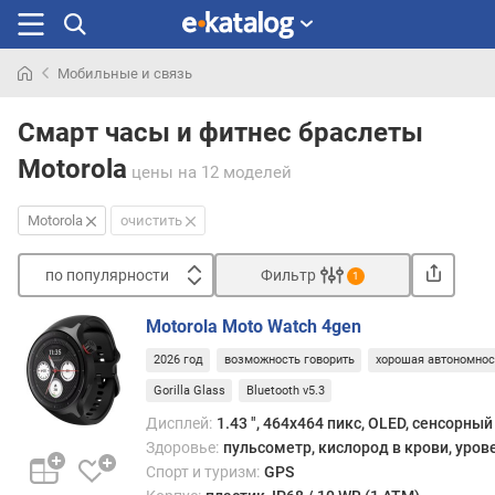
Мобильные и связь
Искали
раньше
Смарт часы и фитнес браслеты
Motorola
цены
на 12 моделей
Motorola
очистить
по популярности
Фильтр
1
Сортировать
Motorola Moto Watch 4gen
п
2026 год
возможность говорить
хорошая автономнос
о
п
Gorilla Glass
Bluetooth v5.3
о
Дисплей:
1.43 ", 464x464 пикс, OLED, сенсорный
п
Здоровье:
пульсометр, кислород в крови, уров
у
Спорт и туризм:
GPS
л