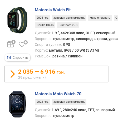
о
г
Motorola Watch Fit
и
м
2025 год
хорошая автономность
можно плавать
G
Gorilla Glass
Bluetooth v5.3
о
т
Дисплей:
1.9 ", 442x348 пикс, OLED, сенсорный
д
Здоровье:
пульсометр, кислород в крови, уров
о
Спорт и туризм:
GPS
р
Корпус:
металл, IP68 / 50 WR (5 ATM)
о
Ремешок:
резина / силикон
Спросить
г
и
2 035 — 6 916
х
грн.
к
29 предложений
д
е
ш
Motorola Moto Watch 70
е
2023 год
хорошая автономность
в
Дисплей:
1.69 ", 280x240 пикс, TFT, сенсорный
ы
Здоровье:
пульсометр
м