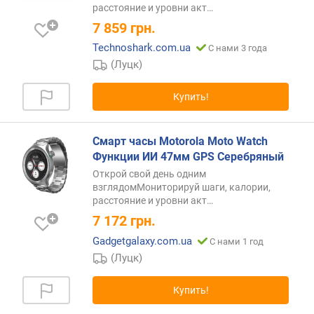
расстояние и уровни
акт…
д
7 859
грн.
л
о
Technoshark.com.ua
С нами 3 года
ж
(Луцк)
е
н
Купить!
и
й
Смарт часы Motorola Moto Watch
Функции ИИ 47мм GPS Серебряный
д
и
Открой свой день одним
а
взглядомМониторируй шаги, калории,
расстояние и уровни
акт…
г
о
7 172
грн.
н
Gadgetgalaxy.com.ua
С нами 1 год
а
(Луцк)
л
ь
Купить!
(
"