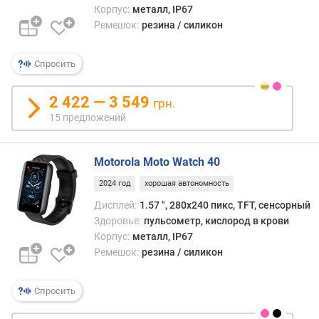
Корпус:
металл, IP67
п
Ремешок:
резина / силикон
о
о
Спросить
т
з
ы
2 422 — 3 549
грн.
в
15 предложений
а
м
Motorola Moto Watch 40
п
2024 год
хорошая автономность
о
д
Дисплей:
1.57 ", 280x240 пикс, TFT, сенсорный
а
Здоровье:
пульсометр, кислород в крови
т
Корпус:
металл, IP67
е
Ремешок:
резина / силикон
д
о
Спросить
б
а