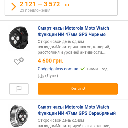
в
2 121 — 3 572
грн.
л
23 предложения
е
н
и
Смарт часы Motorola Moto Watch
я
Функции ИИ 47мм GPS Черные
Открой свой день одним
п
взглядомМониторинг шагов, калорий,
о
расстояния и уровней
активности,…
к
4 600
грн.
о
л
Gadgetgalaxy.com.ua
С нами 1 год
и
(Луцк)
ч
е
Купить!
с
т
в
Смарт часы Motorola Moto Watch
у
Функции ИИ 47мм GPS Серебряный
п
Открой свой день одним
р
взглядомМониторируй шаги, калории,
е