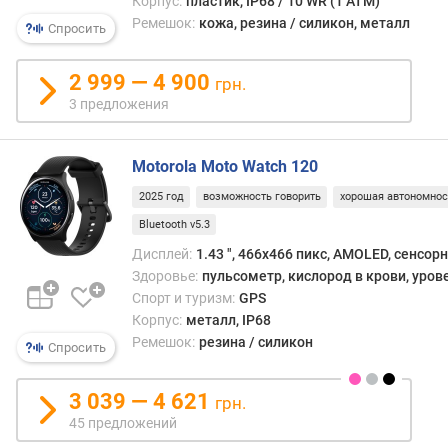
Корпус:
пластик, IP68 / 10 WR (1 ATM)
я
Ремешок:
кожа, резина / силикон, металл
р
Спросить
н
о
2 999 — 4 900
грн.
с
3 предложения
т
и
Motorola Moto Watch 120
о
т
2025 год
возможность говорить
хорошая автономнос
д
Bluetooth v5.3
е
Дисплей:
1.43 ", 466x466 пикс, AMOLED, сенсор
ш
Здоровье:
пульсометр, кислород в крови, уров
е
Спорт и туризм:
GPS
в
Корпус:
металл, IP68
ы
х
Ремешок:
резина / силикон
Спросить
к
д
3 039 — 4 621
грн.
о
45 предложений
р