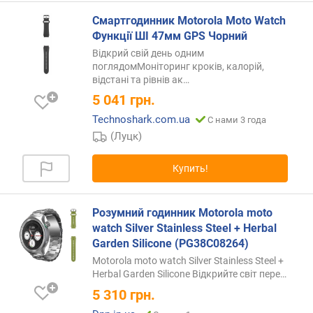
)
Смартгодинник Motorola Moto Watch
P
Функції ШІ 47мм GPS Чорний
P
Відкрий свій день одним
I
поглядомМоніторинг кроків, калорій,
(
відстані та рівнів
ак…
p
5 041
грн.
p
Technoshark.com.ua
С нами 3 года
i
(Луцк)
)
е
Купить!
м
к
о
Розумний годинник Motorola moto
с
watch Silver Stainless Steel + Herbal
т
Garden Silicone (PG38C08264)
ь
Motorola moto watch Silver Stainless Steel +
а
Herbal Garden Silicone Відкрийте світ
пере…
к
5 310
грн.
к