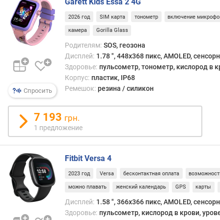
Garett Kids Essa 2 4G
р
т
2026 год
SIM карта
тонометр
включение микрофо
с
камера
Gorilla Glass
в
я
Родителям:
SOS, геозона
з
Дисплей:
1.78 ", 448x368 пикс, AMOLED, сенсор
и
Здоровье:
пульсометр, тонометр, кислород в к
Корпус:
пластик, IP68
с
Ремешок:
резина / силикон
Спросить
п
о
7 193
р
грн.
т
1 предложение
и
в
н
Fitbit Versa 4
ы
2023 год
Versa
бесконтактная оплата
возможност
х
р
можно плавать
женский календарь
GPS
карты
е
Дисплей:
1.58 ", 366x366 пикс, AMOLED, сенсор
ж
Здоровье:
пульсометр, кислород в крови, уров
и