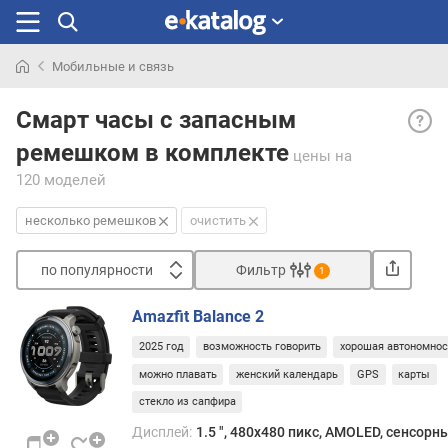
Мобильные и связь
Искали
Неск
раньше
Смарт часы с запасным
реме
ремешком в комплекте
— на
цены
на
в
120 моделей
комп
часо
несколько ремешков
очистить
неск
реме
по популярности
Фильтр
1
Как
Сортировать
прави
Amazfit Balance 2
они
п
отли
2025 год
возможность говорить
хорошая автономнос
о
мате
п
можно плавать
женский календарь
GPS
карты
изго
о
стекло из сапфира
и,
п
соотв
Дисплей:
1.5 ", 480x480 пикс, AMOLED, сенсорн
у