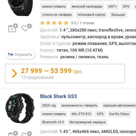
м
можно плавать
женский календарь
ANT+
GPS
стекло из сапфира
титановый корпус
большие
п
о
5.0 /
1
отзыв
о
Дисплей:
1.4 ", 280x280 пикс, transflective, сен
т
Здоровье:
пульсометр, кислород в крови, уров
з
Спорт и туризм:
режим плавания, GPS, высотом
ы
Корпус:
титан, 100 WR (10 ATM)
в
Спросить
Ремешок:
резина / силикон, ткань
а
м
27 999 — 53 599
грн.
13 предложений
п
о
д
Black Shark GS3
а
т
2024 год
возможность говорить
хорошая автономнос
е
можно плавать
MIL-STD-810
GPS
Gorilla Glass
д
Bluetooth v5.3
беспроводная зарядка
о
б
Дисплей:
1.43 ", 466x466 пикс, AMOLED, сенсор