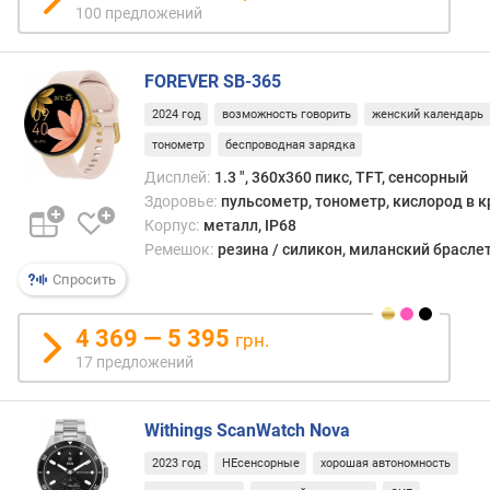
и
100 предложений
ц
ы
FOREVER SB-365
я
2024 год
возможность говорить
женский календарь
р
тонометр
беспроводная зарядка
к
о
Дисплей:
1.3 ", 360x360 пикс, TFT, сенсорный
с
Здоровье:
пульсометр, тонометр, кислород в к
т
Корпус:
металл, IP68
ь
Ремешок:
резина / силикон, миланский брасле
(
Спросить
н
и
т
4 369 — 5 395
грн.
)
17 предложений
з
а
Withings ScanWatch Nova
щ
2023 год
НЕсенсорные
хорошая автономность
и