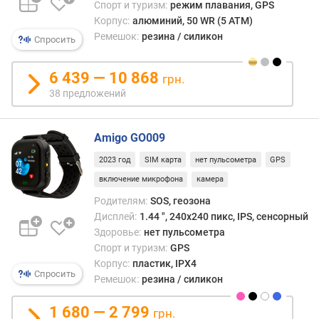
Спорт и туризм:
режим плавания, GPS
м
Корпус:
алюминий, 50 WR (5 ATM)
о
Ремешок:
резина / силикон
Спросить
в
(
ш
6 439 — 10 868
грн.
т
38 предложений
)
ф
Amigo GO009
о
2023 год
SIM карта
нет пульсометра
GPS
р
м
включение микрофона
камера
а
Родителям:
SOS, геозона
Дисплей:
1.44 ", 240x240 пикс, IPS, сенсорный
т
Здоровье:
нет пульсометра
и
Спорт и туризм:
GPS
п
Корпус:
пластик, IPX4
м
Спросить
Ремешок:
резина / силикон
а
т
1 680 — 2 799
р
грн.