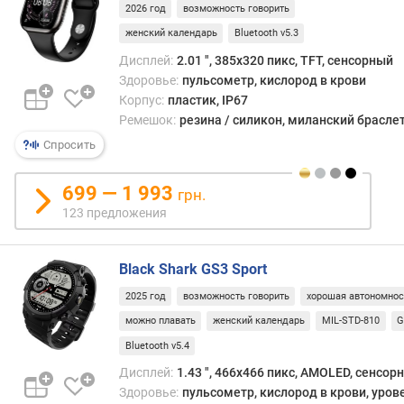
"
2026 год
возможность говорить
)
женский календарь
Bluetooth v5.3
Дисплей:
2.01 ", 385x320 пикс, TFT, сенсорный
P
Здоровье:
пульсометр, кислород в крови
P
Корпус:
пластик, IP67
I
Ремешок:
резина / силикон, миланский брасле
(
p
Спросить
p
i
699 — 1 993
грн.
)
123 предложения
е
м
Black Shark GS3 Sport
к
о
2025 год
возможность говорить
хорошая автономнос
с
можно плавать
женский календарь
MIL-STD-810
G
т
ь
Bluetooth v5.4
а
Дисплей:
1.43 ", 466x466 пикс, AMOLED, сенсор
к
Здоровье:
пульсометр, кислород в крови, уров