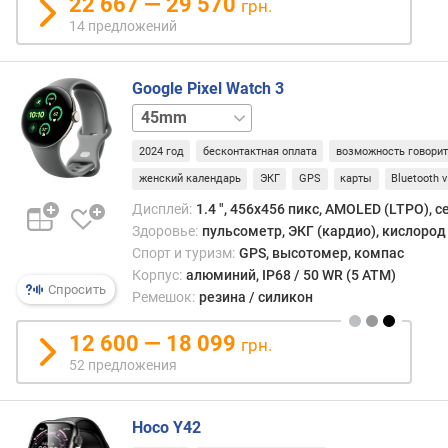
22 667 — 29 570
грн.
е
14 предложений
д
л
о
Google Pixel Watch 3
ж
41mm
41mm
е
LTE
45mm
н
2024 год
бесконтактная оплата
возможность говори
LTE
и
женский календарь
ЭКГ
GPS
карты
Bluetooth v
й
Дисплей:
1.4 ", 456x456 пикс, AMOLED (LTPO), 
Здоровье:
пульсометр, ЭКГ (кардио), кислород 
д
Спорт и туризм:
GPS, высотомер, компас
и
Корпус:
алюминий, IP68 / 50 WR (5 ATM)
а
Спросить
Ремешок:
резина / силикон
г
о
12 600 — 18 099
грн.
н
52 предложения
а
л
ь
Hoco Y42
(