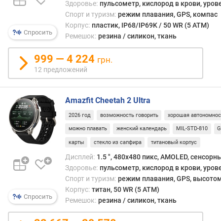
а
Здоровье:
пульсометр, кислород в крови, уров
в
Спорт и туризм:
режим плавания, GPS, компас
л
Корпус:
пластик, IP68/IP69K / 50 WR (5 ATM)
Спросить
е
Ремешок:
резина / силикон, ткань
н
и
999 — 4 224
грн.
я
12 предложений
п
о
Amazfit Cheetah 2 Ultra
к
о
2026 год
возможность говорить
хорошая автономнос
л
можно плавать
женский календарь
MIL-STD-810
G
и
карты
стекло из сапфира
титановый корпус
ч
е
Дисплей:
1.5 ", 480x480 пикс, AMOLED, сенсорн
с
Здоровье:
пульсометр, кислород в крови, уров
т
Спорт и туризм:
режим плавания, GPS, высото
в
Корпус:
титан, 50 WR (5 ATM)
Спросить
у
Ремешок:
резина / силикон, ткань
п
р