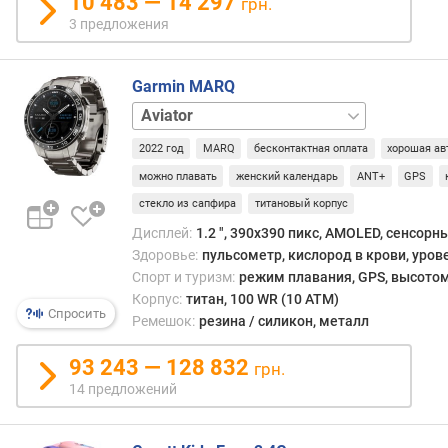
10 483 — 14 297
грн.
е
3 предложения
н
и
я
Garmin MARQ
Adventurer
Adventurer
О
Damascus
С
2022 год
MARQ
бесконтактная оплата
хорошая ав
Steel
Athlete
Captain
Commander
Golfer
г
можно плавать
женский календарь
ANT+
GPS
а
д
стекло из сапфира
титановый корпус
ж
Дисплей:
1.2 ", 390x390 пикс, AMOLED, сенсорн
е
Здоровье:
пульсометр, кислород в крови, уров
т
Спорт и туризм:
режим плавания, GPS, высотом
а
Корпус:
титан, 100 WR (10 ATM)
Спросить
Ремешок:
резина / силикон, металл
с
т
93 243 — 128 832
грн.
а
14 предложений
н
д
а