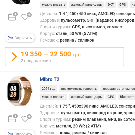
н
можно плавать
женский календарь
ЭКГ
GPS
к
е
Дисплей:
1.4 ", 450x450 пикс, AMOLED, сенсорн
й
Здоровье:
пульсометр, ЭКГ (кардио), кислород 
)
Спорт и туризм:
GPS, высотомер, компас
в
Корпус:
сталь, 50 WR (5 ATM)
Спросить
р
Ремешок:
резина / силикон
е
м
19 350 — 22 500
грн.
я
2 предложения
р
а
б
Mibro T2
о
2024 год
возможность говорить
хорошая автономнос
т
ы
можно плавать
женский календарь
GPS
Bluetooth
(
Дисплей:
1.75 ", 450x390 пикс, AMOLED, сенсор
а
Здоровье:
пульсометр, кислород в крови, уров
к
Спорт и туризм:
режим плавания, GPS, высото
т
Корпус:
металл, 20 WR (2 ATM)
и
Ремешок:
кожа, резина / силикон
в
Спросить