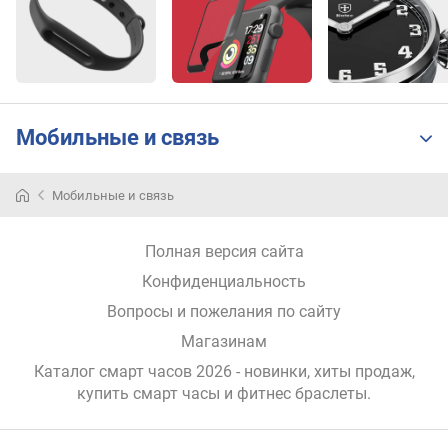
у
с
т
р
о
й
с
Мобильные и связь
т
в
а
Мобильные и связь
м
Полная версия сайта
а
т
Конфиденциальность
е
Вопросы и пожелания по сайту
р
и
Магазинам
а
Каталог смарт часов 2026 - новинки, хиты продаж,
л
купить смарт часы и фитнес браслеты
.
к
о
р