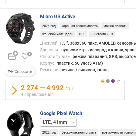
а
б
Mibro GS Active
о
т
2024 год
хорошая автономность
можно плавать
ы
женский календарь
GPS
Bluetooth v5.3
(
о
Дисплей:
1.3 ", 360x360 пикс, AMOLED, сенсорн
б
Здоровье:
пульсометр, кислород в крови, уров
ы
Спорт и туризм:
режим плавания, GPS, высото
ч
Корпус:
пластик, 50 WR (5 ATM)
н
Ремешок:
резина / силикон, ткань
Спросить
ы
й
р
2 274 — 4 992
грн.
е
43 предложения
ж
и
м
Google Pixel Watch
)
41mm
(
д
2022 год
бесконтактная оплата
возможность говори