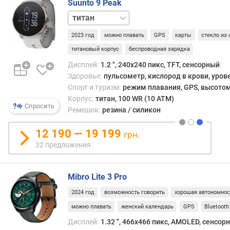
Suunto 9 Peak
о
сталь
т
ы
2023 год
можно плавать
GPS
карты
стекло из
(
G
титановый корпус
беспроводная зарядка
P
Дисплей:
1.2 ", 240x240 пикс, TFT, сенсорный
S
Здоровье:
пульсометр, кислород в крови, уров
)
Спорт и туризм:
режим плавания, GPS, высотом
(
Корпус:
титан, 100 WR (10 ATM)
ч
Спросить
Ремешок:
резина / силикон
)
12 190 — 19 199
грн.
т
32 предложения
о
л
щ
Mibro Lite 3 Pro
и
н
2024 год
возможность говорить
хорошая автономнос
а
можно плавать
женский календарь
GPS
Bluetooth
в
Дисплей:
1.32 ", 466x466 пикс, AMOLED, сенсор