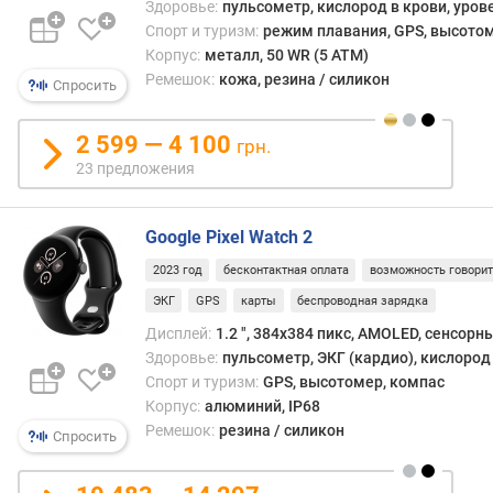
е
Здоровье:
пульсометр, кислород в крови, уров
с
Спорт и туризм:
режим плавания, GPS, высото
(
Корпус:
металл, 50 WR (5 ATM)
г
Ремешок:
кожа, резина / силикон
Спросить
)
и
2 599 — 4 100
грн.
н
23 предложения
т
е
р
Google Pixel Watch 2
ф
2023 год
бесконтактная оплата
возможность говори
е
й
ЭКГ
GPS
карты
беспроводная зарядка
с
Дисплей:
1.2 ", 384x384 пикс, AMOLED, сенсорн
п
Здоровье:
пульсометр, ЭКГ (кардио), кислород 
о
Спорт и туризм:
GPS, высотомер, компас
д
Корпус:
алюминий, IP68
к
Ремешок:
резина / силикон
Спросить
л
ю
ч