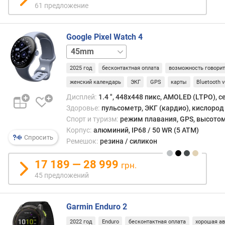
р
61 предложение
о
г
и
Google Pixel Watch 4
м
41mm
41mm
LTE
о
2025 год
бесконтактная оплата
возможность говори
т
женский календарь
ЭКГ
GPS
карты
Bluetooth v
д
о
Дисплей:
1.4 ", 448x448 пикс, AMOLED (LTPO), 
р
Здоровье:
пульсометр, ЭКГ (кардио), кислород 
о
Спорт и туризм:
режим плавания, GPS, высотом
г
Корпус:
алюминий, IP68 / 50 WR (5 ATM)
и
Спросить
Ремешок:
резина / силикон
х
к
17 189 — 28 999
грн.
д
45 предложений
е
ш
е
Garmin Enduro 2
в
ы
2022 год
Enduro
бесконтактная оплата
хорошая а