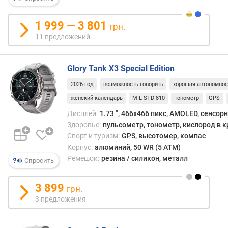
н
ы
1 999 — 3 801
грн.
й
11 предложений
р
е
ж
Glory Tank X3 Special Edition
и
м
2026 год
возможность говорить
хорошая автономнос
)
женский календарь
MIL-STD-810
тонометр
GPS
(
Дисплей:
1.73 ", 466x466 пикс, AMOLED, сенсор
ч
Здоровье:
пульсометр, тонометр, кислород в к
)
Спорт и туризм:
GPS, высотомер, компас
Корпус:
алюминий, 50 WR (5 ATM)
в
Ремешок:
резина / силикон, металл
р
Спросить
е
м
3 899
грн.
я
3 предложения
р
а
б