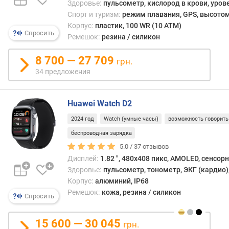
стиле
Здоровье:
пульсометр, кислород в крови, уров
л
Возм
Спорт и туризм:
режим плавания, GPS, высотом
я
«горя
р
Корпус:
пластик, 100 WR (10 ATM)
заме
Спросить
н
Ремешок:
резина / силикон
комп
о
реме
с
8 700 — 27 709
грн.
позв
т
34 предложения
изме
и
свой
имид
о
Huawei Watch D2
под
т
тот
2024 год
Watch (умные часы)
возможность говорить
д
или
е
беспроводная зарядка
иной
ш
5.0 /
37
отзывов
образ
е
Дисплей:
1.82 ", 480x408 пикс, AMOLED, сенсор
в
Здоровье:
пульсометр, тонометр, ЭКГ (кардио),
ы
Корпус:
алюминий, IP68
х
Ремешок:
кожа, резина / силикон
Спросить
к
д
о
15 600 — 30 045
грн.