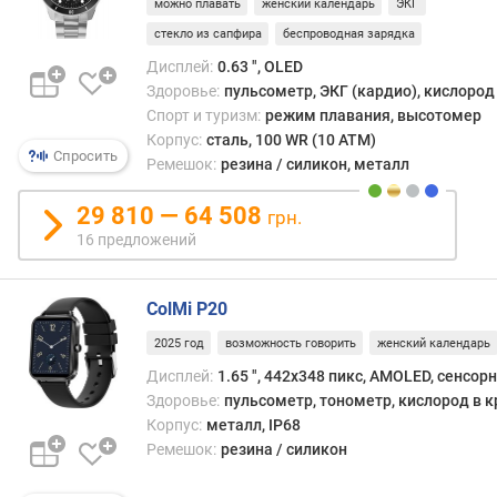
т
можно плавать
женский календарь
ЭКГ
а
стекло из сапфира
беспроводная зарядка
ц
Дисплей:
0.63 ", OLED
и
Здоровье:
пульсометр, ЭКГ (кардио), кислород
ф
Спорт и туризм:
режим плавания, высотомер
е
р
Корпус:
сталь, 100 WR (10 ATM)
Спросить
б
Ремешок:
резина / силикон, металл
л
а
29 810 — 64 508
грн.
т
16 предложений
а
в
ColMi P20
с
2025 год
возможность говорить
женский календарь
т
р
Дисплей:
1.65 ", 442x348 пикс, AMOLED, сенсор
о
Здоровье:
пульсометр, тонометр, кислород в к
е
Корпус:
металл, IP68
н
Ремешок:
резина / силикон
н
а