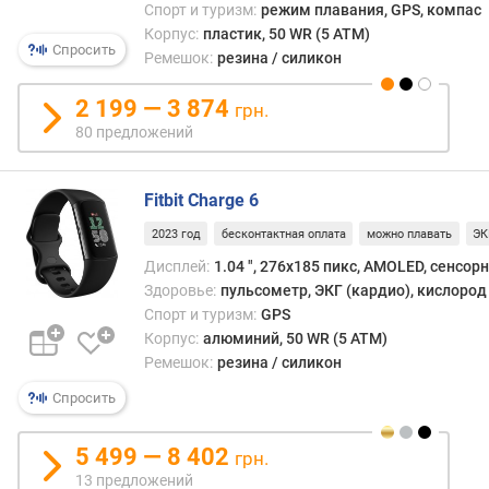
к
Спорт и туризм:
режим плавания, GPS, компас
у
Корпус:
пластик, 50 WR (5 ATM)
м
Спросить
Ремешок:
резина / силикон
у
л
2 199 — 3 874
грн.
я
80 предложений
т
о
р
Fitbit Charge 6
а
(
2023 год
бесконтактная оплата
можно плавать
ЭК
м
Дисплей:
1.04 ", 276x185 пикс, AMOLED, сенсор
А
Здоровье:
пульсометр, ЭКГ (кардио), кислород 
ч
Спорт и туризм:
GPS
)
Корпус:
алюминий, 50 WR (5 ATM)
Ремешок:
резина / силикон
в
р
Спросить
е
м
5 499 — 8 402
я
грн.
р
13 предложений