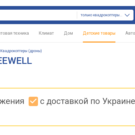
только квадрокоптеры (дроны)
товая техника
Климат
Дом
Детские товары
Авт
/
Квадрокоптеры (дроны)
EEWELL
ожения
с доставкой по Украин