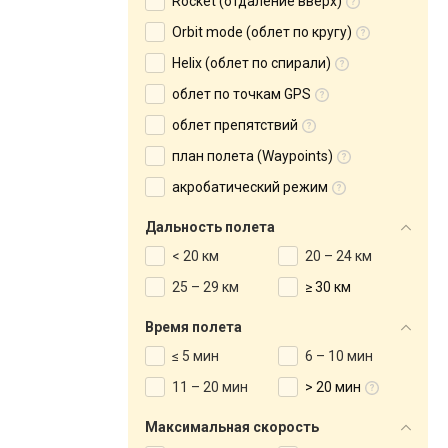
Rocket (отдаление вверх)
Orbit mode (облет по кругу)
Helix (облет по спирали)
облет по точкам GPS
облет препятствий
план полета (Waypoints)
акробатический режим
Дальность полета
< 20 км
20 – 24 км
25 – 29 км
≥ 30 км
Время полета
≤ 5 мин
6 – 10 мин
11 – 20 мин
> 20 мин
Максимальная скорость