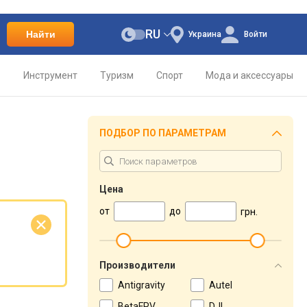
RU
Найти
Украина
Войти
о
Инструмент
Туризм
Спорт
Мода и аксессуары
ПОДБОР ПО ПАРАМЕТРАМ
Цена
от
до
грн.
е
Производители
Antigravity
Autel
BetaFPV
DJI