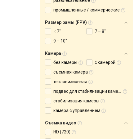
развлекательные
промышленные / коммерческие
Размер рамы (FPV)
< 7"
7 – 8"
9 – 10"
Камера
без камеры
с камерой
съемная камера
тепловизионная
подвес для стабилизации камеры
cтабилизация камеры
камера с управлением
Съемка видео
HD (720)