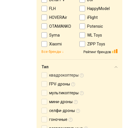
FLH
HappyModel
HOVERAir
iFlight
OTAMANKO
Potensic
Syma
WL Toys
Xiaomi
ZIPP Toys
Все бренды
Рейтинг брендов
Тип
квадрокоптеры
FPV-дроны
мультикоптеры
мини-дроны
селфи-дроны
гоночные