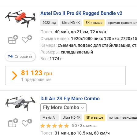
е
но
р
вот
Autel Evo II Pro 6K Rugged Bundle v2
р
об
а
особ
2022 год
Ultra HD 4K
5K и выше
прямая трансляц
м
плав
Полет:
40 мин, до 21 км, 72 км/ч
ы
и
Съемка видео:
1920x1080 пикс 120 к/с, 2720x15
сгла
Камера:
съемная, подвес для стабилизации, 
д
изоб
Размеры:
складываемый
а
говор
Спросить
Вес:
1174 г
л
не
ь
прихо
81 123
н
грн.
А
о
подд
1 предложение
с
боль
т
част
DJI Air 2S Fly More Combo
ь
кадр
п
пока
базовая
о
получ
л
неоп
Mavic Air
Ultra HD 4K
5K и выше
прямая трансляц
е
доро
5.0 /
3
отзыва
т
и
Полет:
31 мин, до 18.5 км, 68 км/ч