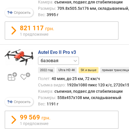
Камера:
съемная, подвес для стабилизации
съем
д
Размеры:
709.8x505.5x176 мм, складываемый
в
л
Спросить
Вес:
3995 г
этих
о
станд
ж
821 117
грн.
обыч
е
1 предложение
не
н
прев
и
24
й
Autel Evo II Pro v3
к/
с
Rugged
—
в
Bundle
это
2022 год
Ultra HD 4K
5K и выше
прямая трансляц
е
мини
с
Полет:
40 мин, до 25 км, 72 км/ч
показ
(
Съемка видео:
1920x1080 пикс 120 к/с, 2720x15
позв
г
Камера:
съемная, подвес для стабилизации
прос
)
Размеры:
558x457x108 мм, складываемый
полу
Спросить
Вес:
1191 г
р
виде
а
без
99 569
грн.
з
«эфф
1 предложение
м
слайд