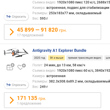
а
в
Съемка видео:
1920x1080 пикс 120 к/с, 2688x15
(
копте
Камера:
встроенная, подвес для стабилизации
к
не
Размеры:
253x183x77 мм, складываемый
м
приме
Спросить
Вес:
595 г
)
хотя
в
45 899 — 91 820
грн.
м
буду
17 предложений
а
впол
к
можн
с
ожид
Antigravity A1 Explorer Bundle
.
изме
в
ситуа
2025 год
5K и выше
прямая трансляция видео
шл
р
Полет:
24 мин, до 13 км, 58 км/ч
е
Отде
Съемка видео:
1920x1080 пикс 60 к/с, 3840x192
м
стоит
Камера:
встроенная
я
сказа
Размеры:
382.3x308.6x89.2 мм, складываемы
п
о
Спросить
Вес:
249 г
о
проф
л
прим
171 135
е
дрон
грн.
т
из
1 предложение
а
данн