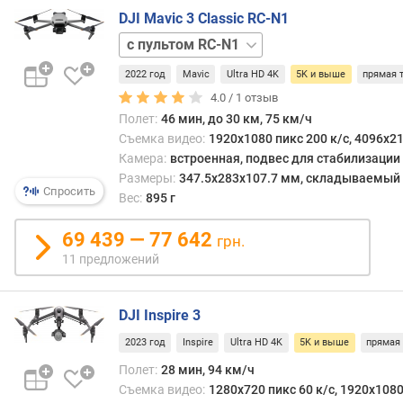
друго
в
DJI Mavic 3 Classic RC-N1
сторо
л
подо
без
е
возм
пульта
с
н
2022 год
Mavic
Ultra HD 4K
5K и выше
прямая 
обход
пультом
и
неде
DJI
я
4.0 /
1
отзыв
а
RC
Полет:
46 мин, до 30 км, 75 км/ч
для
п
Съемка видео:
1920x1080 пикс 200 к/с, 4096x21
полн
о
Камера:
встроенная, подвес для стабилизации
прос
к
Размеры:
347.5x283x107.7 мм, складываемый
полу
о
Спросить
Вес:
895 г
мате
л
необ
и
69 439 — 77 642
грн.
и
ч
11 предложений
экра
е
соот
с
разр
т
DJI Inspire 3
Кром
в
того,
у
2023 год
Inspire
Ultra HD 4K
5K и выше
прямая
часто
п
Полет:
28 мин, 94 км/ч
кадр
р
Съемка видео:
1280x720 пикс 60 к/с, 1920x1080 
при
е