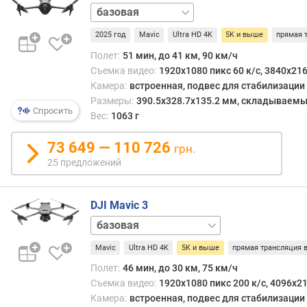
о
Creator
от
г
Combo
Fly
5280х
и
2025 год
Mavic
Ultra HD 4K
5K и выше
прямая 
More
до
м
Combo
5472х
Полет:
51 мин, до 41 км, 90 км/ч
Одна
Съемка видео:
1920x1080 пикс 60 к/с, 3840x216
о
сейча
т
Камера:
встроенная, подвес для стабилизации
можн
д
Размеры:
390.5x328.7x135.2 мм, складываем
встре
Спросить
о
Вес:
1063 г
дрон
р
спос
о
73 649 — 110 726
грн.
работ
г
25 предложений
уже
и
со
х
стан
к
DJI Mavic 3
8K
д
Cine
(в
е
Premium
частн
ш
Mavic
Ultra HD 4K
5K и выше
прямая трансляция 
Combo
Fly
разр
е
More
Полет:
46 мин, до 30 км, 75 км/ч
7680x
в
Combo
Съемка видео:
1920x1080 пикс 200 к/с, 4096x21
ы
Как
Камера:
встроенная, подвес для стабилизации
м