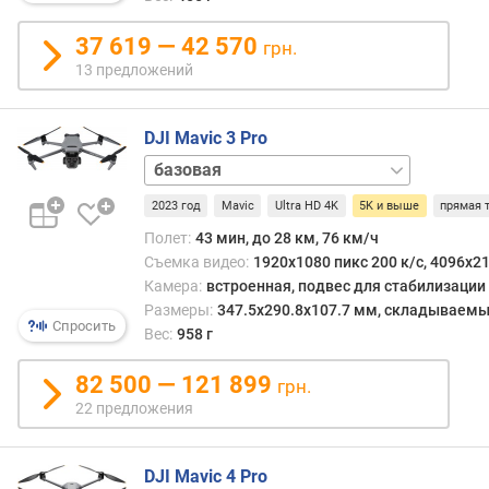
4K.
я
р
37 619 — 42 570
грн.
Конк
н
возм
13 предложений
о
таких
с
аппа
т
DJI Mavic 3 Pro
могут
и
быть
Cine
разн
Premium
о
Неко
2023 год
Mavic
Ultra HD 4K
5K и выше
прямая 
Combo
Fly
т
врем
More
д
Полет:
43 мин, до 28 км, 76 км/ч
наза
Combo
е
Съемка видео:
1920x1080 пикс 200 к/с, 4096x21
макс
(DJI
ш
Камера:
встроенная, подвес для стабилизации
для
RC)
Fly
е
Размеры:
347.5x290.8x107.7 мм, складываем
них
More
Спросить
в
Вес:
958 г
был
Combo
ы
станд
(DJI
х
82 500 — 121 899
грн.
Ultra
RC
к
22 предложения
HD
Pro)
д
5K,
о
пред
р
DJI Mavic 4 Pro
разр