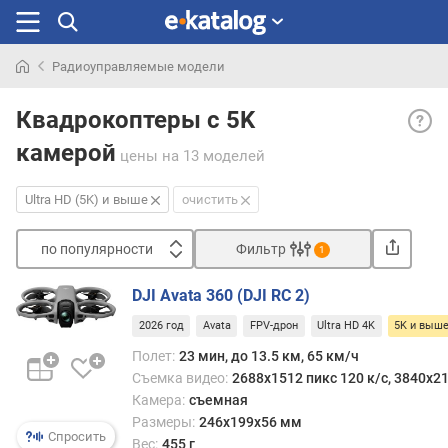
Радиоуправляемые модели
Искали
Ultra
раньше
Квадрокоптеры с 5K
HD
камерой
(5K)
цены
на 13 моделей
и
выше
Ultra HD (5K) и выше
очистить
— коп
спос
по популярности
Фильтр
1
сним
Сортировать
виде
DJI Avata 360 (DJI RC 2)
в
п
боле
2026 год
Avata
FPV-дрон
Ultra HD 4K
5K и выш
о
высо
п
Полет:
23 мин, до 13.5 км, 65 км/ч
разре
о
Съемка видео:
2688x1512 пикс 120 к/с, 3840x21
чем
п
Камера:
съемная
Ultra
у
Размеры:
246х199х56 мм
HD
л
Спросить
Вес:
455 г