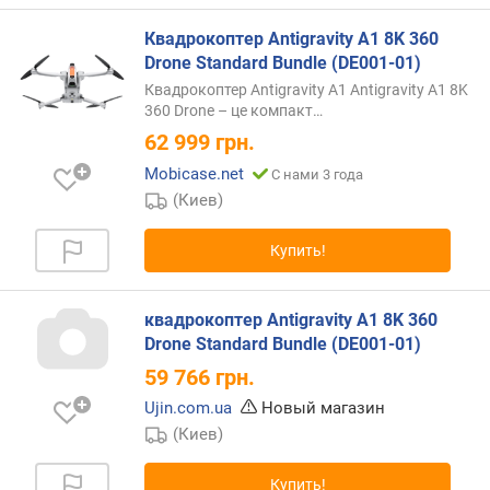
(
катег
м
Квадрокоптер Antigravity A1 8K 360
В
и
цело
Drone Standard Bundle (DE001-01)
н
высо
Квадрокоптер Antigravity A1 Antigravity A1 8K
)
разр
360 Drone – це
компакт…
быва
62 999
грн.
г
очен
Mobicase.net
о
С нами 3 года
поле
р
(Киев)
при
и
набл
з
с
Купить!
о
возду
н
тран
т
разл
квадрокоптер Antigravity A1 8K 360
а
мероп
Drone Standard Bundle (DE001-01)
л
проф
59 766
грн.
ь
съем
н
доку
Ujin.com.ua
Новый магазин
а
и
(Киев)
я
худо
с
виде
Купить!