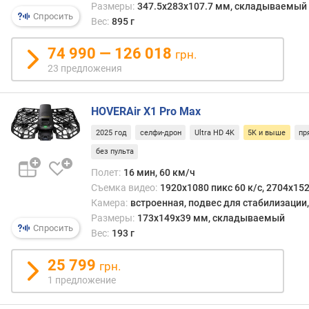
бы
Размеры:
347.5x283x107.7 мм, складываемый
Спросить
то
Вес:
895 г
п
ни
о
было,
74 990 — 126 018
о
грн.
подд
т
23 предложения
виде
з
Ultra
ы
HD
в
HOVERAir X1 Pro Max
(5K)
а
2025 год
селфи-дрон
Ultra HD 4K
5K и выше
пр
и
м
выше
без пульта
являе
п
Полет:
16 мин, 60 км/ч
безо
о
Съемка видео:
1920x1080 пикс 60 к/с, 2704x152
приз
д
Камера:
встроенная, подвес для стабилизации
высо
а
Размеры:
173x149x39 мм, складываемый
аппар
т
Спросить
Вес:
193 г
с
е
прод
д
25 799
грн.
возм
о
1 предложение
съемк
б
С
а