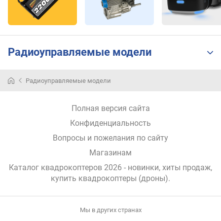
(
м
и
н
)
Радиоуправляемые модели
г
о
Радиоуправляемые модели
р
и
Полная версия сайта
з
о
Конфиденциальность
н
Вопросы и пожелания по сайту
т
а
Магазинам
л
Каталог квадрокоптеров 2026 - новинки, хиты продаж,
ь
купить квадрокоптеры (дроны)
.
н
а
я
Мы в других странах
с