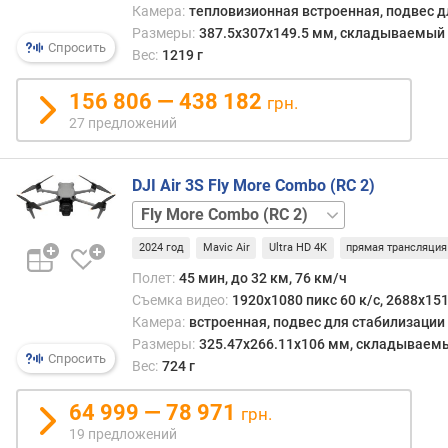
я
Камера:
тепловизионная встроенная, подвес д
р
Размеры:
387.5x307x149.5 мм, складываемый
Спросить
н
Вес:
1219 г
о
с
156 806 — 438 182
грн.
т
27 предложений
и
о
DJI Air 3S Fly More Combo (RC 2)
т
Fly
д
More
е
2024 год
Mavic Air
Ultra HD 4K
прямая трансляция
Combo
ш
(RC-
Полет:
45 мин, до 32 км, 76 км/ч
е
N3)
базовая
Съемка видео:
1920x1080 пикс 60 к/с, 2688x151
в
ы
Камера:
встроенная, подвес для стабилизации
х
Размеры:
325.47x266.11x106 мм, складываем
Спросить
к
Вес:
724 г
д
о
64 999 — 78 971
грн.
р
19 предложений