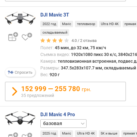
о
г
и
DJI Mavic 3T
м
2022 год
Mavic
тепловизор
Ultra HD 4K
прямая
о
складываемый
т
4.0 /
2
отзыва
д
Полет:
45 мин, до 32 км, 75 км/ч
о
Съемка видео:
1920x1080 пикс 30 к/с, 3840x216
р
Камера:
тепловизионная встроенная, подвес д
о
Размеры:
347.5x283x107.7 мм, складываемый
г
Спросить
Вес:
920 г
и
х
152 999 — 255 780
грн.
к
35 предложений
д
е
ш
DJI Mavic 4 Pro
е
в
Creator
ы
Combo
Fly
2025 год
Mavic
Ultra HD 4K
5K и выше
прямая 
м
More