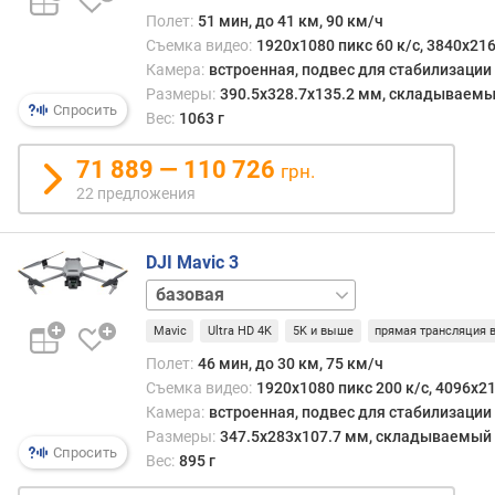
Combo
Полет:
51 мин, до 41 км, 90 км/ч
п
Съемка видео:
1920x1080 пикс 60 к/с, 3840x216
о
Камера:
встроенная, подвес для стабилизации
о
Размеры:
390.5x328.7x135.2 мм, складываем
т
Спросить
Вес:
1063 г
з
ы
71 889 — 110 726
грн.
в
22 предложения
а
м
DJI Mavic 3
п
Cine
о
Premium
д
Mavic
Ultra HD 4K
5K и выше
прямая трансляция 
Combo
Fly
а
More
т
Полет:
46 мин, до 30 км, 75 км/ч
Combo
е
Съемка видео:
1920x1080 пикс 200 к/с, 4096x21
д
Камера:
встроенная, подвес для стабилизации
о
Размеры:
347.5x283x107.7 мм, складываемый
б
Спросить
Вес:
895 г
а