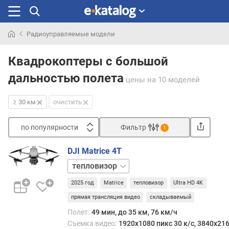
Радиоуправляемые модели
Искали
раньше
Квадрокоптеры с большой
дальностью полета
цены
на 10 моделей
≥ 30 км
очистить
по популярности
Фильтр
1
Сортировать
DJI Matrice 4T
п
базовая
о
п
2025 год
Matrice
тепловизор
Ultra HD 4K
о
прямая трансляция видео
складываемый
п
у
Полет:
49 мин, до 35 км, 76 км/ч
л
Съемка видео:
1920x1080 пикс 30 к/с, 3840x216