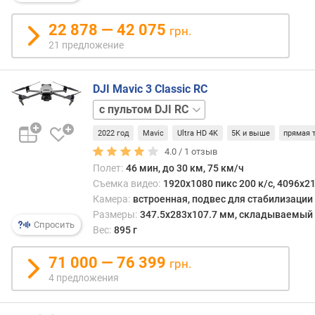
е
р
22 878 — 42 075
грн.
р
21 предложение
а
м
ы
DJI Mavic 3 Classic RC
без
д
пульта
с
а
2022 год
Mavic
Ultra HD 4K
5K и выше
прямая 
пультом
л
RC-
4.0 /
1
отзыв
ь
N1
н
Полет:
46 мин, до 30 км, 75 км/ч
о
Съемка видео:
1920x1080 пикс 200 к/с, 4096x21
с
Камера:
встроенная, подвес для стабилизации
т
Размеры:
347.5x283x107.7 мм, складываемый
Спросить
ь
Вес:
895 г
п
о
71 000 — 76 399
грн.
л
4 предложения
е
т