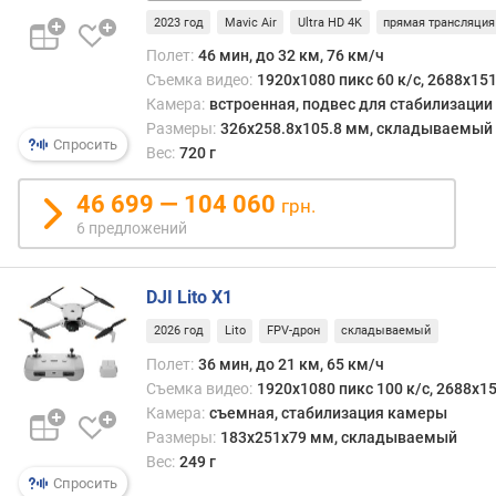
More
д
2023 год
Mavic Air
Ultra HD 4K
прямая трансляция
Combo
л
(RC2)
Полет:
46 мин, до 32 км, 76 км/ч
о
Съемка видео:
1920x1080 пикс 60 к/с, 2688x151
ж
Камера:
встроенная, подвес для стабилизации
е
Размеры:
326x258.8x105.8 мм, складываемый
н
Спросить
Вес:
720 г
и
й
46 699 — 104 060
грн.
6 предложений
в
е
DJI Lito X1
с
(
2026 год
Lito
FPV-дрон
складываемый
г
Полет:
36 мин, до 21 км, 65 км/ч
)
Съемка видео:
1920x1080 пикс 100 к/с, 2688x15
р
Камера:
съемная, cтабилизация камеры
а
Размеры:
183х251х79 мм, складываемый
з
Вес:
249 г
м
Спросить