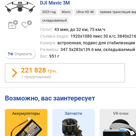
а
DJI Mavic 3M
(
к
2023 год
Mavic
Ultra HD 4K
прямая трансляция ви
м
складываемый
)
Полет:
43 мин, до 32 км, 75 км/ч
Съемка видео:
1920x1080 пикс 30 к/с, 3840x216
м
Камера:
встроенная, подвес для стабилизации
а
Размеры:
347.5x283x139.6 мм, складываемый
к
Спросить
Вес:
951 г
с
.
221 828
в
грн.
р
1 предложение
е
м
я
Возможно, вас заинтересует
п
о
л
е
т
а