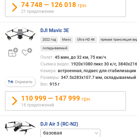
в
74 748 — 126 018
грн.
л
21 предложение
е
н
и
DJI Mavic 3E
я
2022 год
Mavic
Ultra HD 4K
прямая трансляция ви
п
складываемый
о
Полет:
45 мин, до 32 км, 75 км/ч
к
Съемка видео:
1920x1080 пикс 30 к/с, 3840x216
о
Камера:
встроенная, подвес для стабилизации
л
Размеры:
347.5x283x107.7 мм, складываемый
и
Спросить
ч
Вес:
915 г
е
с
110 999 — 147 999
грн.
т
18 предложений
в
у
п
DJI Air 3 (RC-N2)
р
Fly
е