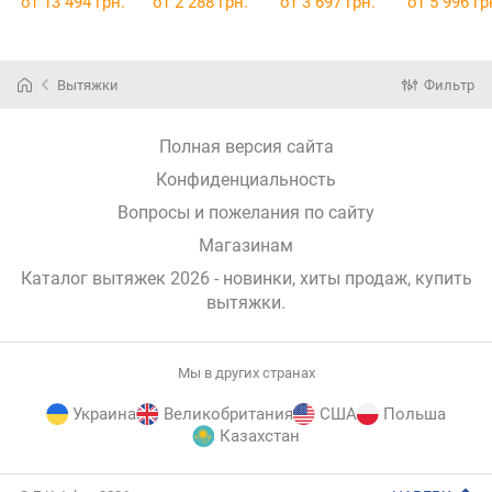
от 13 494 грн.
от 2 288 грн.
от 3 697 грн.
от 5 996 гр
Вытяжки
Фильтр
Полная версия сайта
Конфиденциальность
Вопросы и пожелания по сайту
Магазинам
Каталог вытяжек 2026 - новинки, хиты продаж,
купить
вытяжки
.
Мы в других странах
Украина
Великобритания
США
Польша
Казахстан
E-