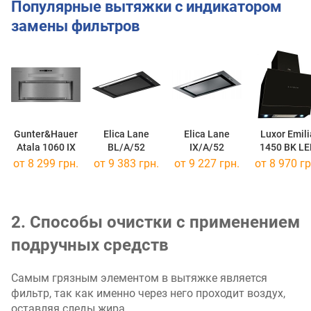
Популярные вытяжки с индикатором
замены фильтров
Gunter&Hauer
Elica Lane
Elica Lane
Luxor Emili
Atala 1060 IX
BL/A/52
IX/A/52
1450 BK LE
от 8 299 грн.
от 9 383 грн.
от 9 227 грн.
от 8 970 гр
2. Способы очистки с применением
подручных средств
Самым грязным элементом в вытяжке является
фильтр, так как именно через него проходит воздух,
оставляя следы жира.