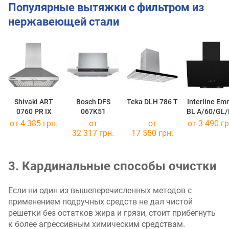
Популярные вытяжки с фильтром из
нержавеющей стали
Shivaki ART
Bosch DFS
Teka DLH 786 T
Interline E
0760 PR IX
067K51
BL A/60/GL
от 4 385 грн.
от
от
от 3 490 гр
32 317 грн.
17 550 грн.
3. Кардинальные способы очистки
Если ни один из вышеперечисленных методов с
применением подручных средств не дал чистой
решетки без остатков жира и грязи, стоит прибегнуть
к более агрессивным химическим средствам.