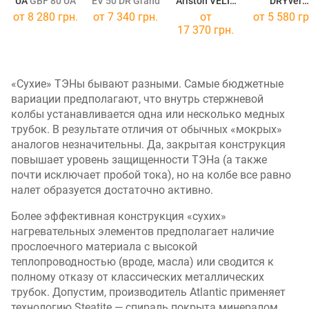
UA
GBF 80 UA
EV 50 DR Grand
Ariston VELIS
DRYver
PRO DRY WI-FI
50 DRYver
от
8 280 грн.
от
7 340 грн.
от
от
5 580 гр
VLS 80
17 370 грн.
«Сухие» ТЭНы бывают разными. Самые бюджетные
вариации предполагают, что внутрь стержневой
колбы устанавливается одна или несколько медных
трубок. В результате отличия от обычных «мокрых»
аналогов незначительны. Да, закрытая конструкция
повышает уровень защищенности ТЭНа (а также
почти исключает пробой тока), но на колбе все равно
налет образуется достаточно активно.
Более эффективная конструкция «сухих»
нагревательных элементов предполагает наличие
прослоечного материала с высокой
теплопроводностью (вроде, масла) или сводится к
полному отказу от классических металлических
трубок. Допустим, производитель Atlantic применяет
технологию Steatite — спираль покрыта минералом