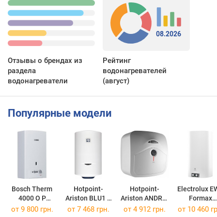
08.2026
Отзывы о брендах из
Рейтинг
раздела
водонагревателей
водонагреватели
(август)
Популярные модели
Bosch Therm
Hotpoint-
Hotpoint-
Electrolux 
4000 O P
Ariston BLU1 R
Ariston ANDRIS
Formax
O WR 10-2 P
PL DRY
R
ANDRIS R 30
100 Forma
от
9 800 грн.
от
7 468 грн.
от
4 912 грн.
от
10 460 гр
R 80 V 1.5 K DRY