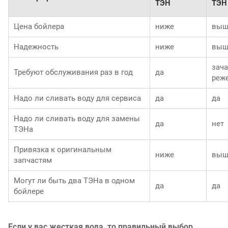
ТЭН
ТЭН
Цена бойлера
ниже
выш
Надежность
ниже
выш
зач
Требуют обслуживания раз в год
да
реж
Надо ли сливать воду для сервиса
да
да
Надо ли сливать воду для замены
да
нет
ТЭНа
Привязка к оригинальным
ниже
выш
запчастям
Могут ли быть два ТЭНа в одном
да
да
бойлере
Если у вас жесткая вода, то правильный выбор