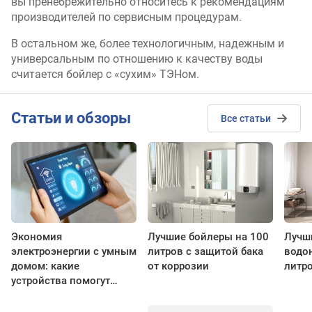
вы пренебрежительно относитесь к рекомендациям
производителей по сервисным процедурам.
В остальном же, более технологичным, надежным и
универсальным по отношению к качеству воды
считается бойлер с «сухим» ТЭНом.
Cтатьи и обзоры
Все статьи
Экономия
Лучшие бойлеры на 100
Лучш
электроэнергии с умным
литров с защитой бака
водон
домом: какие
от коррозии
литр
устройства помогут
снизить расходы?