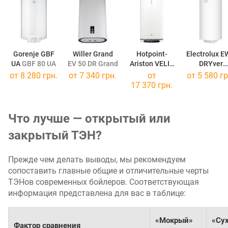
Gorenje GBF
Willer Grand
Hotpoint-
Electrolux 
UA
GBF 80 UA
EV 50 DR Grand
Ariston VELIS
DRYver
PRO DRY WI-FI
50 DRYver
от
8 280 грн.
от
7 340 грн.
от
от
5 580 гр
VLS 80
17 370 грн.
Что лучше — открытый или
закрытый ТЭН?
Прежде чем делать выводы, мы рекомендуем
сопоставить главные общие и отличительные черты
ТЭНов современных бойлеров. Соответствующая
информация представлена для вас в таблице:
«Мокрый»
«Су
Фактор сравнения