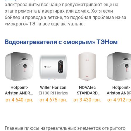
электрозащиты все чаще предусматривают еще на
этапе ремонта в квартирах или домах. Хотя если
бойлер и проводка ветхие, то подобная проблема из-за
«мокрого» ТЭНа все еще актуальна.
Водонагреватели с «мокрым» ТЭНом
Hotpoint-
Willer Horizon
NOVAtec
Hotpoint-
Ariston ANDRIS
EH 30 RI Horizon
STANDARD
Ariston AND
R
ANDRIS R 15
NT-S 50
R
ANDRIS R 
от
4 640 грн.
от
4 675 грн.
от
3 430 грн.
от
4 912 гр
Главные плюсы нагревательных элементов открытого