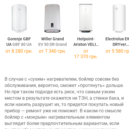
Gorenje GBF
Willer Grand
Hotpoint-
Electrolux 
UA
GBF 80 UA
EV 50 DR Grand
Ariston VELIS
DRYver
PRO DRY WI-FI
50 DRYver
от
8 280 грн.
от
7 340 грн.
от
от
5 580 гр
VLS 80
17 370 грн.
В случае с «сухим» нагревателем, бойлер совсем без
обслуживания, вероятно, сможет «протянуть» дольше.
Но при таком подходе есть риск, что самым узким
местом в результате окажется не ТЭН, а стенки бака, и
если накипь разрушит их, то придется покупать новый
прибор — ремонт уже не поможет. В каком-то смысле
бойлер с «мокрым» нагревательным элементом
выглядит более предпочтительным вариантом, если