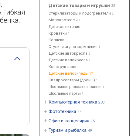
,
Детские товары и игрушки
35
 гибкая
Стерилизаторы и подогреватели
2
бенка.
Молокоотсосы
1
Детское питание
1
Кроватки
1
Коляски
5
Стульчики для кормления
1
Детские автокресла
6
Детские велокресла
1
Конструкторы
1
Детские велосипеды
17
Квадрокоптеры (дроны)
1
Школьные рюкзаки и ранцы
1
Школьные парты
1
Компьютерная техника
283
Фототехника
44
Офис и канцелярия
15
Туризм и рыбалка
49