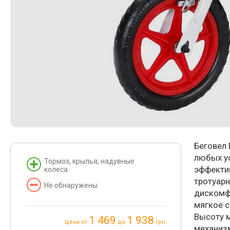
Беговел 
любых у
Тормоз, крылья, надувные
эффектив
колеса.
тротуар
Не обнаружены.
дискомфо
мягкое с
Высоту 
1 469
1 938
Цена от
до
грн.
механиз