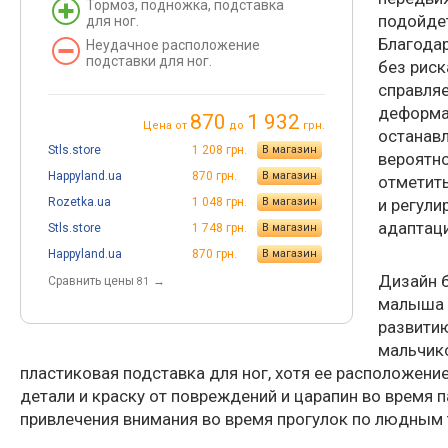
Тормоз, подножка, подставка
подойдет
для ног.
Благодар
Неудачное расположение
подставки для ног.
без риск
справляе
деформа
870
1 932
Цена от
до
грн.
останавл
Stls.store
1 208 грн.
В магазин
вероятно
Happyland.ua
870 грн.
В магазин
отметить
Rozetka.ua
1 048 грн.
В магазин
и регул
адаптаци
Stls.store
1 748 грн.
В магазин
Happyland.ua
870 грн.
В магазин
Дизайн 
Cравнить цены
→
81
малыша 
развити
мальчик
пластиковая подставка для ног, хотя ее расположени
детали и краску от повреждений и царапин во время 
привлечения внимания во время прогулок по людным 