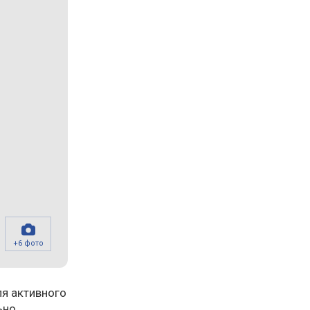
+6 фото
ля активного
ьно