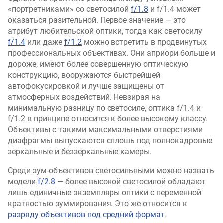
«портретниками» со светосилой
f/1.8
и f/1.4 может
оказаться разительной. Первое значение — это
атрибут любительской оптики, тогда как светосилу
f/1.4
или даже
f/1.2
можно встретить в продвинутых
профессиональных объективах. Они априори больше и
дороже, имеют более совершенную оптическую
конструкцию, вооружаются быстрейшей
автофокусировкой и лучше защищены от
атмосферных воздействий. Невзирая на
минимальную разницу по светосиле, оптика f/1.4 и
f/1.2 в принципе относится к более высокому классу.
Объективы с такими максимальными отверстиями
диафрагмы выпускаются сплошь под полнокадровые
зеркальные и беззеркальные камеры.
Среди зум-объективов светосильными можно назвать
модели
f/2.8
— более высокой светосилой обладают
лишь единичные экземпляры оптики с переменной
кратностью зуммирования. Это же относится к
разряду объективов под средний формат
.