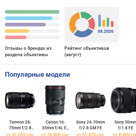
нужны и как выбрать
08.2026
Отзывы о брендах из
Рейтинг объективов
раздела объективы
(август)
Популярные модели
Tamron 28-
Canon 16-
Sony 24-70mm
Sony 50m
75mm f/2.8
35mm f/4L EF
f/2.8 GM FE
f/1.8 FE
VXD Di III G2
IS USM
от 31 659 грн.
от 26 000 грн.
от 61 479 грн.
от 8 499 гр