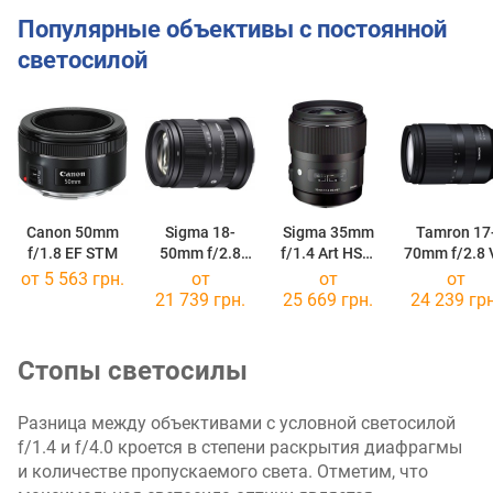
Популярные объективы с постоянной
светосилой
Canon 50mm
Sigma 18-
Sigma 35mm
Tamron 17
f/1.8 EF STM
50mm f/2.8
f/1.4 Art HSM
70mm f/2.8 
Contemporary
DG
RXD Di III-
от 5 563 грн.
от
от
от
DC DN
21 739 грн.
25 669 грн.
24 239 грн
Стопы светосилы
Разница между объективами с условной светосилой
f/1.4 и f/4.0 кроется в степени раскрытия диафрагмы
и количестве пропускаемого света. Отметим, что