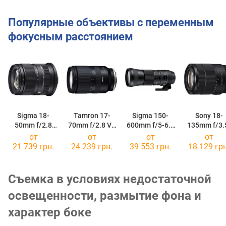
Популярные объективы с переменным
фокусным расстоянием
Sigma 18-
Tamron 17-
Sigma 150-
Sony 18-
50mm f/2.8
70mm f/2.8 VC
600mm f/5-6.3
135mm f/3.
Contemporary
RXD Di III-A
Contemporary
5.6 G FE OS
от
от
от
от
DC DN
OS HSM DG
21 739 грн.
24 239 грн.
39 553 грн.
18 129 грн
Съемка в условиях недостаточной
освещенности, размытие фона и
характер боке