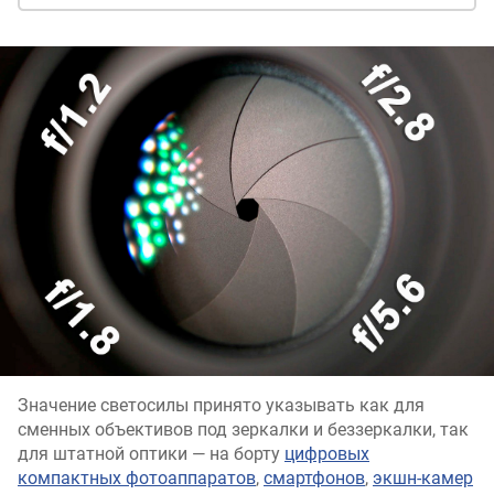
Значение светосилы принято указывать как для
сменных объективов под зеркалки и беззеркалки, так
для штатной оптики — на борту
цифровых
компактных фотоаппаратов
,
смартфонов
,
экшн-камер