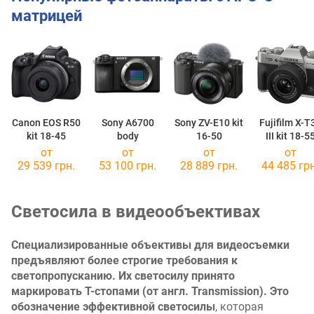
матрицей
Canon EOS R50
Sony A6700
Sony ZV-E10 kit
Fujifilm X-T
kit 18-45
body
16-50
III kit 18-5
от
от
от
от
29 539 грн.
53 100 грн.
28 889 грн.
44 485 грн
Светосила в видеообъективах
Специализированные объективы для видеосъемки
предъявляют более строгие требования к
светопропусканию. Их светосилу принято
маркировать T-стопами (от англ. Transmission). Это
обозначение эффективной светосилы
, которая