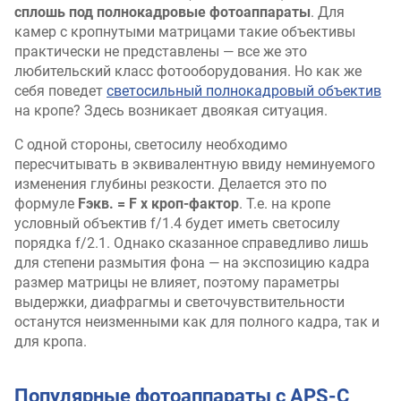
сплошь под полнокадровые фотоаппараты
. Для
камер с кропнутыми матрицами такие объективы
практически не представлены — все же это
любительский класс фотооборудования. Но как же
себя поведет
светосильный полнокадровый объектив
на кропе? Здесь возникает двоякая ситуация.
С одной стороны, светосилу необходимо
пересчитывать в эквивалентную ввиду неминуемого
изменения глубины резкости. Делается это по
формуле
Fэкв. = F x кроп-фактор
. Т.е. на кропе
условный объектив f/1.4 будет иметь светосилу
порядка f/2.1. Однако сказанное справедливо лишь
для степени размытия фона — на экспозицию кадра
размер матрицы не влияет, поэтому параметры
выдержки, диафрагмы и светочувствительности
останутся неизменными как для полного кадра, так и
для кропа.
Популярные фотоаппараты с APS-C