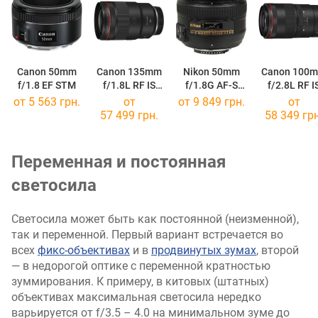
Canon 50mm
Canon 135mm
Nikon 50mm
Canon 100
f/1.8 EF STM
f/1.8L RF IS
f/1.8G AF-S
f/2.8L RF I
USM
Nikkor
USM Macr
от 5 563 грн.
от
от 9 849 грн.
от
57 499 грн.
58 349 грн
Переменная и постоянная
светосила
Светосила может быть как постоянной (неизменной),
так и переменной. Первый вариант встречается во
всех
фикс-объективах
и в
продвинутых зумах
, второй
— в недорогой оптике с переменной кратностью
зуммирования. К примеру, в китовых (штатных)
объективах максимальная светосила нередко
варьируется от f/3.5 – 4.0 на минимальном зуме до