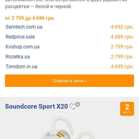
расцветки — белой и черной.
от
2 799
до
4 696
грн.
Semtech.com.ua
4 692 грн.
Redprice.sale
4 689 грн.
Kvshop.com.ua
2 799 грн.
Rozetka.ua
2 799 грн.
Tomdom.in.ua
4 695 грн.
Cравнить цены
9
Soundcore Sport X20