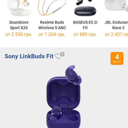
Soundcore
Realme Buds
BASEUS Eli 2i
JBL Enduran
Sport X20
Wireless 5 ANC
Fit
Race 2
от 2 550 грн.
от 1 204 грн.
от 889 грн.
от 2 437 гр
Sony LinkBuds Fit