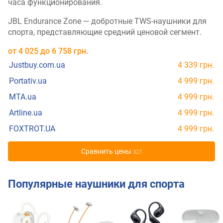
часа функционирования.
JBL Endurance Zone — добротные TWS-наушники для
спорта, представляющие средний ценовой сегмент.
от
4 025
до
6 758
грн.
Justbuy.com.ua
4 339 грн.
Portativ.ua
4 999 грн.
MTA.ua
4 999 грн.
Artline.ua
4 999 грн.
FOXTROT.UA
4 999 грн.
Cравнить цены
327
Популярные наушники для спорта