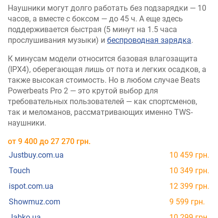
Наушники могут долго работать без подзарядки — 10
часов, а вместе с боксом — до 45 ч. А еще здесь
поддерживается быстрая (5 минут на 1.5 часа
прослушивания музыки) и
беспроводная зарядка
.
К минусам модели относится базовая влагозащита
(IPX4), оберегающая лишь от пота и легких осадков, а
также высокая стоимость. Но в любом случае Beats
Powerbeats Pro 2 — это крутой выбор для
требовательных пользователей — как спортсменов,
так и меломанов, рассматривающих именно TWS-
наушники.
от
9 400
до
27 270
грн.
Justbuy.com.ua
10 459 грн.
Touch
10 349 грн.
ispot.com.ua
12 399 грн.
Showmuz.com
9 599 грн.
Jabko.ua
10 299 грн.