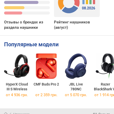
08.2026
Отзывы о брендах из
Рейтинг наушников
раздела наушники
(август)
Популярные модели
HyperX Cloud
CMF Buds Pro 2
JBL Live
Razer
III S Wireless
780NC
BlackShark 
X
от 4 936 грн.
от 2 359 грн.
от 5 070 грн.
от 1 914 гр