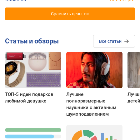
Cравнить цены
120
Cтатьи и обзоры
Все статьи
ТОП-5 идей подарков
Лучшие
Лучш
любимой девушке
полноразмерные
дете
наушники с активным
шумоподавлением