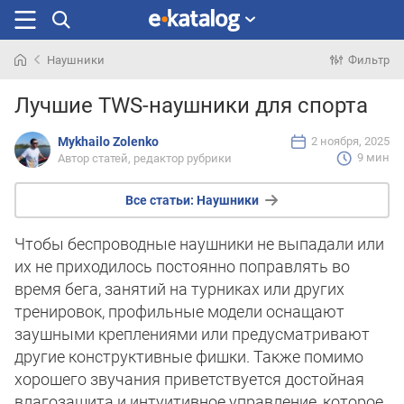
Наушники
Фильтр
Искали
Лучшие TWS-наушники для спорта
раньше
Mykhailo Zolenko
2 ноября, 2025
9 мин
Автор статей, редактор рубрики
Все статьи:
Наушники
Чтобы беспроводные наушники не выпадали или
их не приходилось постоянно поправлять во
время бега, занятий на турниках или других
тренировок, профильные модели оснащают
заушными креплениями или предусматривают
другие конструктивные фишки. Также помимо
хорошего звучания приветствуется достойная
влагозащита и интуитивное управление, которое