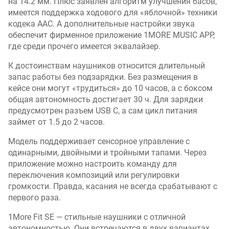
на 14.2 мм. Плюс заявлен алгоритм улучшения басов,
имеется поддержка ходового для «яблочной» техники
кодека AAC. А дополнительные настройки звука
обеспечит фирменное приложение 1MORE MUSIC APP,
где среди прочего имеется эквалайзер.
К достоинствам наушников относится длительный
запас работы без подзарядки. Без размещения в
кейсе они могут «трудиться» до 10 часов, а с боксом
общая автономность достигает 30 ч. Для зарядки
предусмотрен разъем USB C, а сам цикл питания
займет от 1.5 до 2 часов.
Модель поддерживает сенсорное управление с
одинарными, двойными и тройными тапами. Через
приложение можно настроить команду для
переключения композиций или регулировки
громкости. Правда, касания не всегда срабатывают с
первого раза.
1More Fit SE — стильные наушники с отличной
автономностью. Они встречаются в двух вариантах