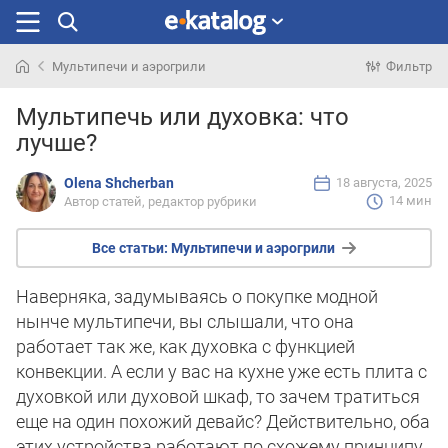
Мультипечи и аэрогрили
Фильтр
Искали
Мультипечь или духовка: что
раньше
лучше?
Olena Shcherban
18 августа, 2025
14 мин
Автор статей, редактор рубрики
Все статьи:
Мультипечи и аэрогрили
Наверняка, задумываясь о покупке модной
нынче мультипечи, вы слышали, что она
работает так же, как духовка с функцией
конвекции. А если у вас на кухне уже есть плита с
духовкой или духовой шкаф, то зачем тратиться
еще на один похожий девайс? Действительно, оба
этих устройства работают по схожему принципу,