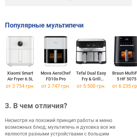
Популярные мультипечи
Xiaomi Smart
Mova AeroChef
Tefal Dual Easy
Braun MultiF
Air Fryer 6.5L
FD10s Pro
Fry & Grill
5 HF 5075
EY905D10
от 3 754 грн.
от 2 747 грн.
от 5 500 грн.
от 6 235 гр
3. В чем отличия?
Несмотря на похожий принцип работы и меню
возможных блюд, мультипечь и духовка все же
являются разными устройствами с большим