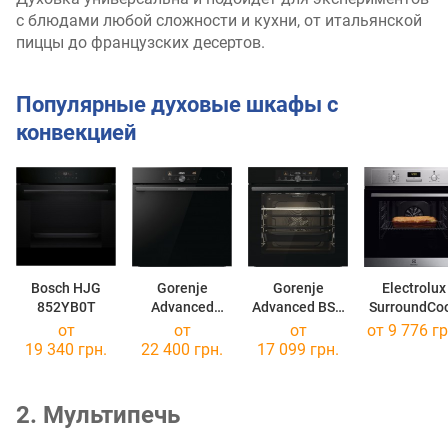
с блюдами любой сложности и кухни, от итальянской
пиццы до французских десертов.
Популярные духовые шкафы с
конвекцией
Bosch HJG
Gorenje
Gorenje
Electrolux
852YB0T
Advanced
Advanced BSA
SurroundCo
BPSA 6747
6747 A04 BG
EOF 3H40B
от
от
от
от 9 776 гр
DGWI
19 340 грн.
22 400 грн.
17 099 грн.
2. Мультипечь