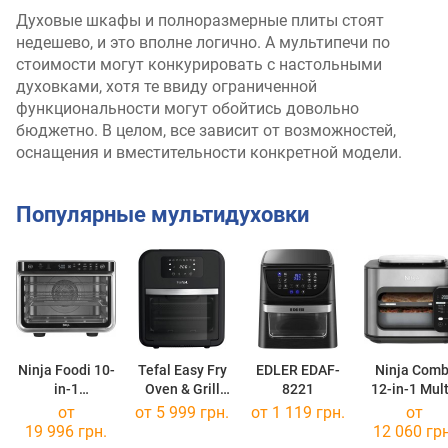
Духовые шкафы и полноразмерные плиты стоят
недешево, и это вполне логично. А мультипечи по
стоимости могут конкурировать с настольными
духовками, хотя те ввиду ограниченной
функциональности могут обойтись довольно
бюджетно. В целом, все зависит от возможностей,
оснащения и вместительности конкретной модели.
Популярные мультидуховки
Ninja Foodi 10-
Tefal Easy Fry
EDLER EDAF-
Ninja Comb
in-1
Oven & Grill
8221
12-in-1 Mult
Multifunction
FW5018
Cooker, Oven
от
от 5 999 грн.
от 1 119 грн.
от
Oven DT200
Air Fryer
19 996 грн.
12 060 грн
SFP700