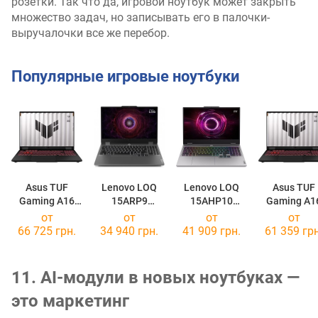
розетки. Так что да, игровой ноутбук может закрыть
множество задач, но записывать его в палочки-
выручалочки все же перебор.
Популярные игровые ноутбуки
Asus TUF
Lenovo LOQ
Lenovo LOQ
Asus TUF
Gaming A16
15ARP9
15AHP10
Gaming A1
(2025)
[83JC00N7PB]
[83JG003DPB]
(2025)
от
от
от
от
FA608UM
FA608UM
66 725 грн.
34 940 грн.
41 909 грн.
61 359 грн
[FA608UM-NS73]
[FA608UM-R
11. AI-модули в новых ноутбуках —
это маркетинг