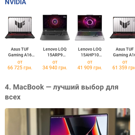
NVIDIA
Asus TUF
Lenovo LOQ
Lenovo LOQ
Asus TUF
Gaming A16
15ARP9
15AHP10
Gaming A1
(2025)
[83JC00N7PB]
[83JG003DPB]
(2025)
от
от
от
от
FA608UM
FA608UM
66 725 грн.
34 940 грн.
41 909 грн.
61 359 грн
[FA608UM-NS73]
[FA608UM-R
4. MacBook — лучший выбор для
всех