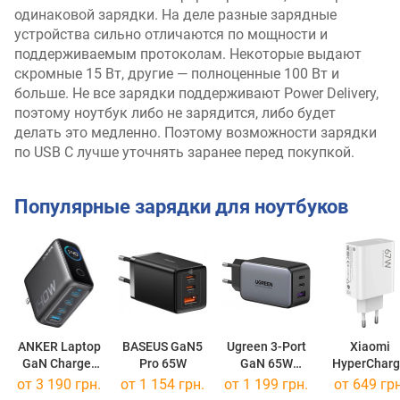
одинаковой зарядки. На деле разные зарядные
устройства сильно отличаются по мощности и
поддерживаемым протоколам. Некоторые выдают
скромные 15 Вт, другие — полноценные 100 Вт и
больше. Не все зарядки поддерживают Power Delivery,
поэтому ноутбук либо не зарядится, либо будет
делать это медленно. Поэтому возможности зарядки
по USB C лучше уточнять заранее перед покупкой.
Популярные зарядки для ноутбуков
ANKER Laptop
BASEUS GaN5
Ugreen 3-Port
Xiaomi
GaN Charger
Pro 65W
GaN 65W
HyperChar
140W
Charger
67W
от 3 190 грн.
от 1 154 грн.
от 1 199 грн.
от 649 грн