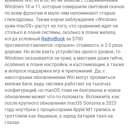
времена Win 98 и XP, но не знаком с современными
Windows 10 и 11, которые совершили световой скачок
по всем фронтам и мало чем напоминают старые
глюкодромы. Также корни заблуждения «Windows
хуже macOS» растут из того, что сравнение идет не
столько в плане системы, сколько в плане железа,
когда условный
RedmiBook
за $700
противопоставляется «прошке» стоимость в 2-3 раза
дороже. Но если взять устройства одного уровня, то
Windows оказывается не хуже, а местами даже гибче,
особенно в плане настройки, и кастомизации, а также
в вопросе поддержке игр и приложений. Да, c
некоторыми обновлениями Win могут проявиться
мелкие баги, ведь система работает на тысячах
конфигураций, но macOS тоже не безгрешна и новое
обновление может что-то поломать. Вспомните, как
после крупного обновления macOS Sonoma в 2023
году ноутбуки с процессорами Apple M1 грелись и
троттлили как бешеные, а заряд батареи таял на
глазах.