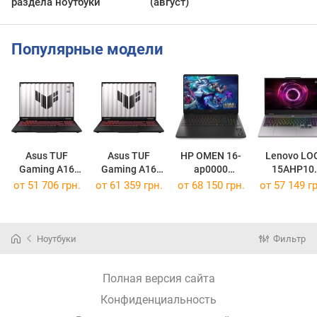
раздела ноутбуки
(август)
Популярные модели
Asus TUF
Asus TUF
HP OMEN 16-
Lenovo LO
Gaming A16
Gaming A16
ap0000
15AHP10
(2025)
(2025)
[BL6K1AV]
[83JG007PU
от
51 706 грн.
от
61 359 грн.
от
68 150 грн.
от
57 149 гр
FA608UH
FA608UM
[FA608UH-R7165W]
[FA608UM-R7165W]
Ноутбуки
Фильтр
Полная версия сайта
Конфиденциальность