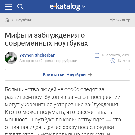
Ноутбуки
Фильтр
Искали
Мифы и заблуждения о
раньше
современных ноутбуках
Yevhen Shcherban
18 августа, 2025
12 мин
Автор статей, редактор рубрики
Все статьи:
Ноутбуки
Большинство людей не особо следят за
развитием ноутбуков из-за чего в восприятии
могут укорениться устаревшие заблуждения.
Кто-то может подумать, что рассчитывать
мощность ноутбука по количеству ядер ― это
отличная идея. Другие сразу после покупки
гуглят статьи «как правильно заряжать и