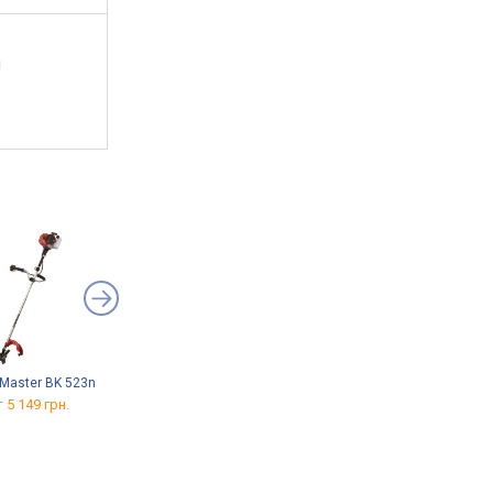
й
 Master BK 523n
Grand BG-4900
Svityaz BT-430 PLUS
 5 149 грн.
от 2 280 грн.
от 2 399 грн.