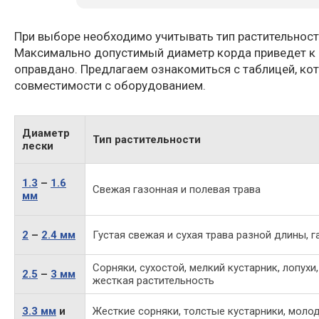
При выборе необходимо учитывать тип растительност
Максимально допустимый диаметр корда приведет к п
оправдано. Предлагаем ознакомиться с таблицей, кот
совместимости с оборудованием.
Диаметр
Тип растительности
лески
1.3
–
1.6
Свежая газонная и полевая трава
мм
2
–
2.4 мм
Густая свежая и сухая трава разной длины, г
Сорняки, сухостой, мелкий кустарник, лопухи,
2.5
–
3 мм
жесткая растительность
3.3 мм
и
Жесткие сорняки, толстые кустарники, моло