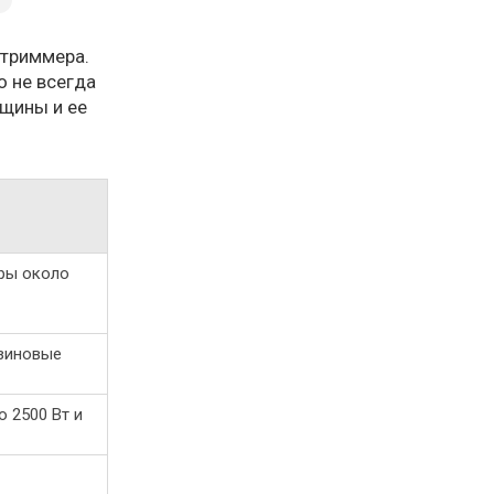
 триммера.
о не всегда
лщины и ее
ры около
нзиновые
 2500 Вт и