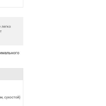
 легко
т
тимального
и, сухостой)