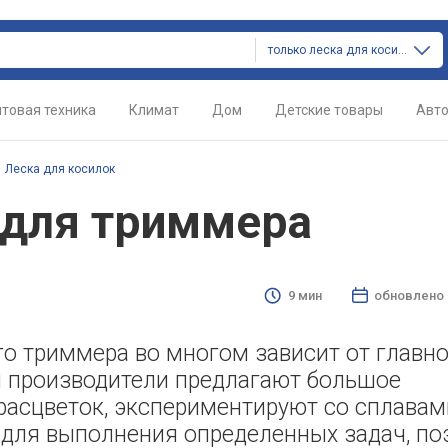
только леска для косилок
товая техника
Климат
Дом
Детские товары
Авт
/
Леска для косилок
 для триммера
9 мин
обновлено
о триммера во многом зависит от главно
я производители предлагают большое
расцветок, экспериментируют со сплавам
 для выполнения определенных задач, по