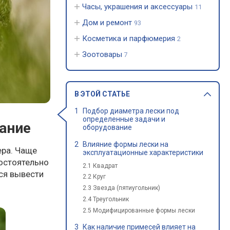
Часы, украшения и аксессуары
11
Дом и ремонт
93
Косметика и парфюмерия
2
Зоотовары
7
В ЭТОЙ СТАТЬЕ
Подбор диаметра лески под
определенные задачи и
вание
оборудование
Влияние формы лески на
ера. Чаще
эксплуатационные характеристики
мостоятельно
2.1 Квадрат
ся вывести
2.2 Круг
2.3 Звезда (пятиугольник)
2.4 Треугольник
2.5 Модифицированные формы лески
Как наличие примесей влияет на