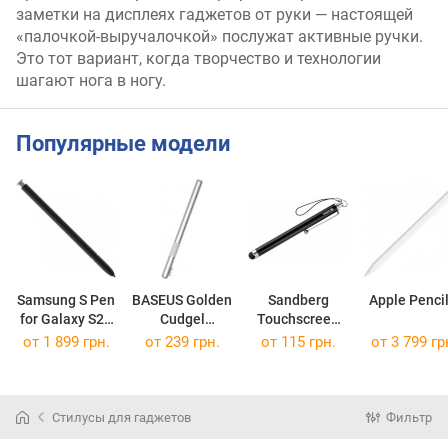
заметки на дисплеях гаджетов от руки — настоящей
«палочкой-выручалочкой» послужат активные ручки.
Это тот вариант, когда творчество и технологии
шагают нога в ногу.
Популярные модели
Samsung S Pen
BASEUS Golden
Sandberg
Apple Pencil
for Galaxy S23
Cudgel
Touchscreen
Ultra
Capacitive
Stylus Pen
от 1 899 грн.
от 239 грн.
от 115 грн.
от 3 799 гр
Saver
Стилусы для гаджетов
Фильтр