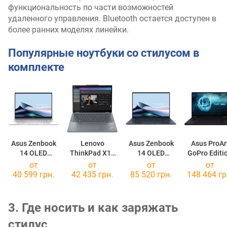
функциональность по части возможностей
удаленного управления. Bluetooth остается доступен в
более ранних моделях линейки.
Популярные ноутбуки со стилусом в
комплекте
Asus Zenbook
Lenovo
Asus Zenbook
Asus ProAr
14 OLED
ThinkPad X13
14 OLED
GoPro Editi
UX3405CA
Yoga Gen 4
UX3405CA
HN7306EA
от
от
от
от
[UX3405CA-QD1247W]
[21F2006NGE]
[UX3405CA-QL292]
[HN7306EAC
40 599 грн.
42 435 грн.
85 520 грн.
148 464 гр
3. Где носить и как заряжать
стилус