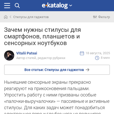
Стилусы для гаджетов
Фильтр
Искали
Зачем нужны стилусы для
раньше
смартфонов, планшетов и
сенсорных ноутбуков
Vitalii Patsai
18 августа, 2025
8 мин
Автор статей, редактор рубрики
Все статьи:
Стилусы для гаджетов
Нынешние сенсорные экраны прекрасно
реагируют на прикосновения пальцами.
Упростить работу с ними призваны особые
«палочки-выручалочки» — пассивные и активные
стилусы. Для каких задач может понадобиться
электронное перо и где без него не получится