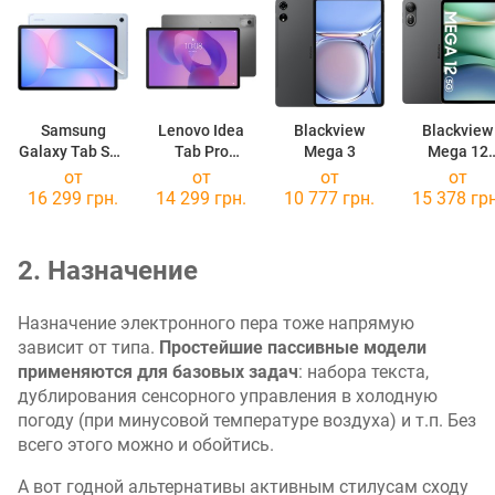
Samsung
Lenovo Idea
Blackview
Blackview
Galaxy Tab S10
Tab Pro
Mega 3
Mega 12
FE 128GB
256GB/8GB
Bundle 256
от
от
от
от
16 299 грн.
14 299 грн.
10 777 грн.
15 378 грн
2. Назначение
Назначение электронного пера тоже напрямую
зависит от типа.
Простейшие пассивные модели
применяются для базовых задач
: набора текста,
дублирования сенсорного управления в холодную
погоду (при минусовой температуре воздуха) и т.п. Без
всего этого можно и обойтись.
А вот годной альтернативы активным стилусам сходу