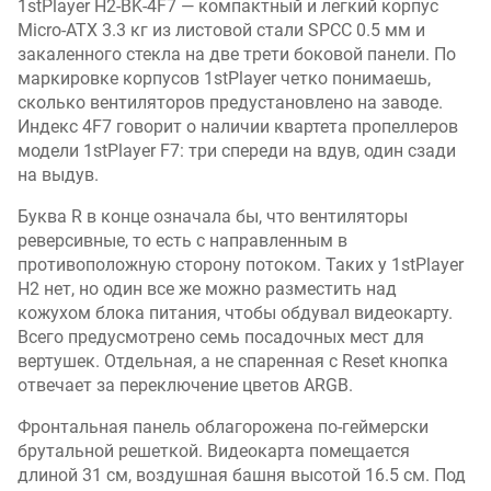
1stPlayer H2-BK-4F7 — компактный и легкий корпус
Micro-ATX 3.3 кг из листовой стали SPCC 0.5 мм и
закаленного стекла на две трети боковой панели. По
маркировке корпусов 1stPlayer четко понимаешь,
сколько вентиляторов предустановлено на заводе.
Индекс 4F7 говорит о наличии квартета пропеллеров
модели 1stPlayer F7: три спереди на вдув, один сзади
на выдув.
Буква R в конце означала бы, что вентиляторы
реверсивные, то есть с направленным в
противоположную сторону потоком. Таких у 1stPlayer
H2 нет, но один все же можно разместить над
кожухом блока питания, чтобы обдувал видеокарту.
Всего предусмотрено семь посадочных мест для
вертушек. Отдельная, а не спаренная с Reset кнопка
отвечает за переключение цветов ARGB.
Фронтальная панель облагорожена по-геймерски
брутальной решеткой. Видеокарта помещается
длиной 31 см, воздушная башня высотой 16.5 см. Под