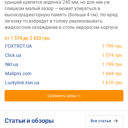
крышей крепится водянка 240 мм, но для нее уж
слишком малый зазор — может упираться в
высокорадиаторную память (больше 4 см). Но вряд
ли кому-то взбредет в голову реализовывать
жидкостное охлаждение в столь недорогом корпусе.
от
1 574
до
2 653
грн.
FOXTROT.UA
1 799 грн.
Click.ua
1 574 грн.
Nkt.ua
1 799 грн.
Mallprix.com
1 644 грн.
Luckylink.kiev.ua
1 610 грн.
Cравнить цены
35
Cтатьи и обзоры
Все статьи