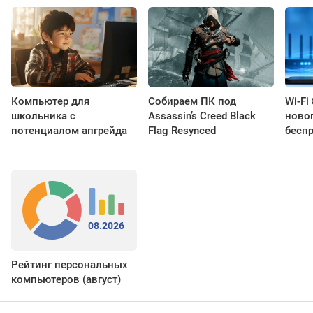
Компьютер для
Собираем ПК под
Wi-Fi
школьника с
Assassin’s Creed Black
новог
потенциалом апгрейда
Flag Resynced
бесп
08.2026
Рейтинг персональных
компьютеров (август)