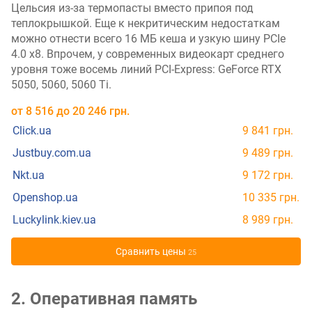
Цельсия из-за термопасты вместо припоя под
теплокрышкой. Еще к некритическим недостаткам
можно отнести всего 16 МБ кеша и узкую шину PCIe
4.0 x8. Впрочем, у современных видеокарт среднего
уровня тоже восемь линий PCI-Express: GeForce RTX
5050, 5060, 5060 Ti.
от
8 516
до
20 246
грн.
Click.ua
9 841 грн.
Justbuy.com.ua
9 489 грн.
Nkt.ua
9 172 грн.
Openshop.ua
10 335 грн.
Luckylink.kiev.ua
8 989 грн.
Cравнить цены
25
2. Оперативная память