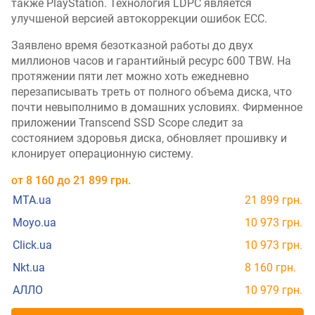
также PlayStation. Технология LDPC является
улучшеной версией автокоррекции ошибок ECC.
Заявлено время безотказной работы до двух
миллионов часов и гарантийный ресурс 600 TBW. На
протяжении пяти лет можно хоть ежедневно
перезаписывать треть от полного объема диска, что
почти невыполнимо в домашних условиях. Фирменное
приложении Transcend SSD Scope следит за
состоянием здоровья диска, обновляет прошивку и
клонирует операционную систему.
от
8 160
до
21 899
грн.
MTA.ua
21 899 грн.
Moyo.ua
10 973 грн.
Click.ua
10 973 грн.
Nkt.ua
8 160 грн.
АЛЛО
10 979 грн.