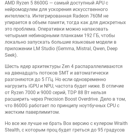
AMD Ryzen 5 8600G — самый доступный APU с
нейромодулем для ускорения искусственного
интеллекта. Интегрированная Radeon 760M не
упирается в объем памяти, тогда как для дискретных
это проблема. Оперативки можно напаковать
четырьмя небинарными планками 192 ГБ, чтобы
локально запускать большие языковые модели в
приложении LM Studio (Gemma, Mistral, Qwen, Deep
Seek).
Шесть ядер архитектуры Zen 4 распараллеливаются
на двенадцать потоков SMT и автоматически
разгоняются до 5 ГГц. Но если одновременно
нагрузить iGPU и NPU, частота будет ниже. В отличие
от Ryzen 7000 и 9000 серий, TDP 88 Вт нельзя
расширить через Precision Boost Overdrive. Дело в том,
что 8600G работает по принципу ноутбучных CPU с
жестким паверлимитом.
Но все же лучше не брать Box версию с кулером Wraith
Stealth, с которым проц будет греться до 95 градусов