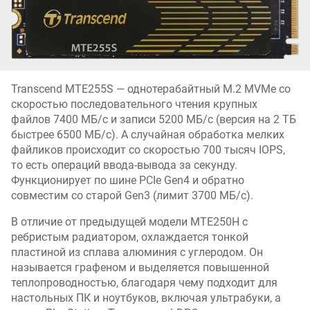
Transcend MTE255S — однотерабайтный M.2 MVMe со
скоростью последовательного чтения крупных
файлов 7400 МБ/с и записи 5200 МБ/с (версия на 2 ТБ
быстрее 6500 МБ/с). А случайная обработка мелких
файликов происходит со скоростью 700 тысяч IOPS,
то есть операций ввода-вывода за секунду.
Функционирует по шине PCIe Gen4 и обратно
совместим со старой Gen3 (лимит 3700 МБ/с).
В отличие от предыдущей модели MTE250H с
ребристым радиатором, охлаждается тонкой
пластиной из сплава алюминия с углеродом. Он
называется графеном и выделяется повышенной
теплопроводностью, благодаря чему подходит для
настольных ПК и ноутбуков, включая ультрабуки, а