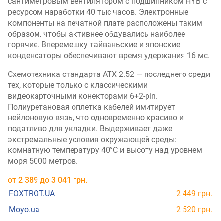
сантиметровым вентилятором с подшипником HYB с
ресурсом наработки 40 тыс часов. Электронные
компоненты на печатной плате расположены таким
образом, чтобы активнее обдувались наиболее
горячие. Вперемешку тайваньские и японские
конденсаторы обеспечивают время удержания 16 мс.
Схемотехника стандарта ATX 2.52 — последнего среди
тех, которые только с классическими
видеокарточными конекторами 6+2-pin.
Полиуретановая оплетка кабелей имитирует
нейлоновую вязь, что одновременно красиво и
податливо для укладки. Выдерживает даже
экстремальные условия окружающей среды:
комнатную температуру 40°C и высоту над уровнем
моря 5000 метров.
от
2 389
до
3 041
грн.
FOXTROT.UA
2 449 грн.
Moyo.ua
2 520 грн.