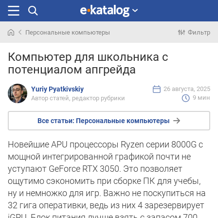
Персональные компьютеры
Фильтр
Искали
Компьютер для школьника с
раньше
потенциалом апгрейда
Yuriy Pyatkivskiy
26 августа, 2025
9 мин
Автор статей, редактор рубрики
Все статьи:
Персональные компьютеры
Новейшие APU процессоры Ryzen серии 8000G с
мощной интегрированной графикой почти не
уступают GeForce RTX 3050. Это позволяет
ощутимо сэкономить при сборке ПК для учебы,
ну и немножко для игр. Важно не поскупиться на
32 гига оперативки, ведь из них 4 зарезервирует
iGPU. Блок питания лучше взять с запасом 700