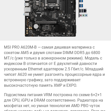
MSI PRO A620M-B — самая дешевая материнка с
сокетом AM5 и двумя слотами DIMM DDR5 до 6800
МТ/с (уже только в асинхронном режиме). Модель с
индексом B отличается от E двухлетней давности
ускоренным Ethernet адаптером 2.5 Гбит/с. Младший
чипсет A620 не умеет разгонять процессорные ядра и
встроенную графику, зато поддерживает
высокочастотную память XMP и EXPO.
Подсистема питания VRM построена по схеме 6+2+1
для CPU, iGPU и DRAM соответственно. Радиатора на
мосфетах нет, но умная технология AMD PBO чуток