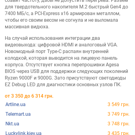
сбавит частоту, дабы не допустить перегрева. Разъем
для твердотельного накопителя M.2 быстрый Gen4 до
7400 МБ/с, а PCI-Express х16 армирован металлом,
чтобы его своим весом не согнула и не выломала
массивная видюха.
На случай использования интеграции два
видеовыхода: цифровой HDMI и аналоговый VGA.
Новомодный порт Type-C распаян внутренней
колодкой, которая выводится на лицевую панель
корпуса. Отсутствует кнопка перепрошивки Agesa
BIOS через USB для поддержки следующих поколений
Ryzen 9000F и 9000G. Зато присутствуют светодиоды
EZ Debug LED для диагностики основных узлов ПК.
от
3 350
до
6 314
грн.
Artline.ua
3 549 грн.
Telemart.ua
3 749 грн.
Nkt.ua
3 748 грн.
Luckylink.kiev.ua
3 435 грн.