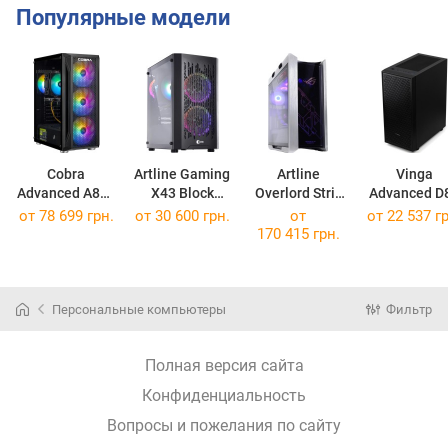
Популярные модели
Cobra
Artline Gaming
Artline
Vinga
Advanced A84F
X43 Block
Overlord Strix
Advanced D
A84F.32.S1.57.21305
X43v81
STRIXv172Win
Advanced D
от
78 699 грн.
от
30 600 грн.
от
от
22 537 гр
170 415 грн.
Персональные компьютеры
Фильтр
Полная версия сайта
Конфиденциальность
Вопросы и пожелания по сайту