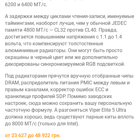
6200 и 6400 МТ/с.
А задержки между циклами чтения-записи, именуемые
таймингами, наоборот лучше, чем у обычной JEDEC
памяти 4800 МТ/с — CL32 против CL40. Правда,
достигается повышением напряжения с 1.1 до 1.4
вольта, что компенсируют толстостенные
алюминиевые радиаторы. Они могут быть просто
окрашены в черный цвет или же дополнительно
декорированы синхронизируемой RGB подсветкой.
Под радиаторами прячутся вручную отобранные чипы
DRAM, распределитель питания PMIC между левым и
правым каналами, корректор ошибок ECC и
хранилище профилей SDP. Помимо заводских
настроек, сюда можно сохранить вашу персональную
частотную формулу. А разгоняться Viper Elite 5 Ultra
должна хорошо, ведь существуют парные киты вплоть
до 8000 МТ/с (только для Intel).
от
23 627
до
48 922
грн.