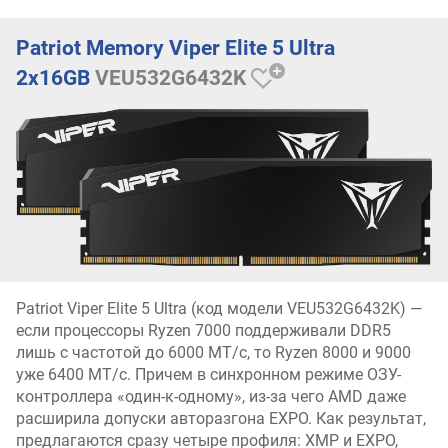
Patriot Memory Viper Elite 5 Ultra
2x16GB
VEU532G6432K
Patriot Viper Elite 5 Ultra (код модели VEU532G6432K) —
если процессоры Ryzen 7000 поддерживали DDR5
лишь с частотой до 6000 МТ/с, то Ryzen 8000 и 9000
уже 6400 МТ/с. Причем в синхронном режиме ОЗУ-
контроллера «один-к-одному», из-за чего AMD даже
расширила допуски авторазгона EXPO. Как результат,
предлагаются сразу четыре профиля: XMP и EXPO,