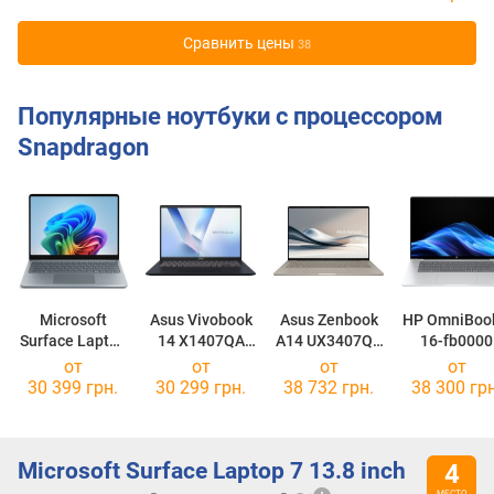
Cравнить цены
38
Популярные ноутбуки с процессором
Snapdragon
Microsoft
Asus Vivobook
Asus Zenbook
HP OmniBoo
Surface Laptop
14 X1407QA
A14 UX3407QA
16-fb0000
7 13 inch
[X1407QA-LY034W]
[UX3407QA-QD289W]
[16-fb0135d
от
от
от
от
Snapdragon
30 399 грн.
30 299 грн.
38 732 грн.
38 300 грн
[EP2-33432]
Microsoft Surface Laptop 7 13.8 inch