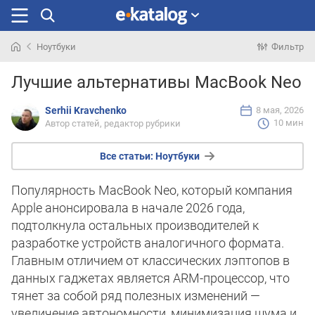
Ноутбуки
Фильтр
Искали
Лучшие альтернативы MacBook Neo
раньше
Serhii Kravchenko
8 мая, 2026
10 мин
Автор статей, редактор рубрики
Все статьи:
Ноутбуки
Популярность MacBook Neo, который компания
Apple анонсировала в начале 2026 года,
подтолкнула остальных производителей к
разработке устройств аналогичного формата.
Главным отличием от классических лэптопов в
данных гаджетах является ARM-процессор, что
тянет за собой ряд полезных изменений —
увеличение автономности, минимизация шума и