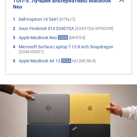
ТОП-5: Лучшие альтернативы MacBook
Neo
Dell Inspiron 14 5441
[HTNJ7]
Asus Vivobook S14 S3407QA
[S3407QA-KP003W]
Apple MacBook Neo
[MHFE4]
2026
Microsoft Surface Laptop 7 13.8 inch Snapdragon
[ZGM-00001]
Apple MacBook Air 13
M3
[MC8K4]
2024