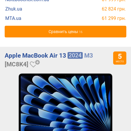
Zhuk.ua
62 824 грн.
MTA.ua
61 299 грн.
Cравнить цены
16
2024
Apple MacBook Air 13
M3
[MC8K4]