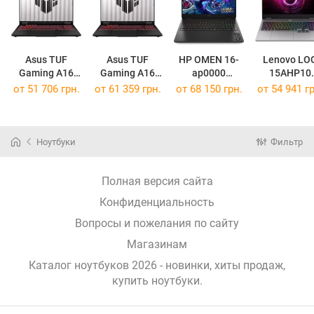
Asus TUF
Asus TUF
HP OMEN 16-
Lenovo LO
Gaming A16
Gaming A16
ap0000
15AHP10
(2025)
(2025)
[BL6K1AV]
[83JG007PU
от
51 706 грн.
от
61 359 грн.
от
68 150 грн.
от
54 941 гр
FA608UH
FA608UM
[FA608UH-R7165W]
[FA608UM-R7165W]
Ноутбуки
Фильтр
Полная версия сайта
Конфиденциальность
Вопросы и пожелания по сайту
Магазинам
Каталог ноутбуков 2026 - новинки, хиты продаж,
купить ноутбуки
.