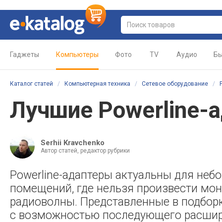
Гаджеты
Компьютеры
Фото
TV
Аудио
Бы
Каталог статей
/
Компьютерная техника
/
Сетевое оборудование
/
Лучшие Powerline-
Serhii Kravchenko
Автор статей, редактор рубрики
Powerline-адаптеры актуальны для небо
помещений, где нельзя произвести мон
радиоволны. Представленные в подборк
с возможностью последующего расшир