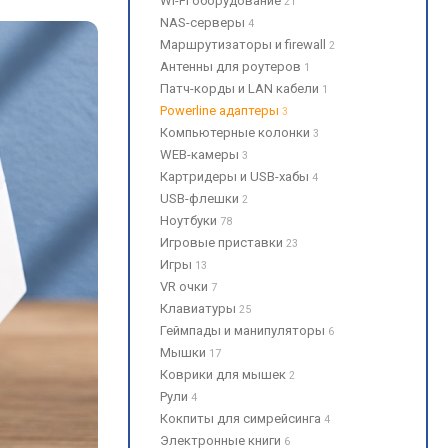
Wi-Fi оборудование
21
NAS-серверы
4
Маршрутизаторы и firewall
2
Антенны для роутеров
1
Патч-корды и LAN кабели
1
Powerline адаптеры
3
Компьютерные колонки
3
WEB-камеры
3
Картридеры и USB-хабы
4
USB-флешки
2
Ноутбуки
78
Игровые приставки
23
Игры
13
VR очки
7
Клавиатуры
25
Геймпады и манипуляторы
6
Мышки
17
Коврики для мышек
2
Рули
4
Кокпиты для симрейсинга
4
Электронные книги
6