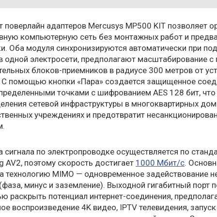
 поверлайн адаптеров Mercusys MP500 KIT позволяет о
вную компьютерную сеть без монтажных работ и предв
и. Оба модуля синхронизируются автоматически при по
 в одной электросети, предполагают масштабирование 
ельных блоков-приемников в радиусе 300 метров от ус
. С помощью кнопки «Пара» создается защищенное соед
пределенными точками с шифрованием AES 128 бит, что
еления сетевой инфраструктуры в многоквартирных дома
ственных учреждениях и предотвратит несанкционирова
м.
 сигнала по электропроводке осуществляется по станд
 AV2, поэтому скорость достигает
1000 Мбит/с
. Основ
на технологию MIMO — одновременное задействование н
(фаза, минус и заземление). Выходной гигабитный порт 
ю раскрыть потенциал интернет-соединения, предполаг
ое воспроизведение 4K видео, IPTV телевидения, запуск