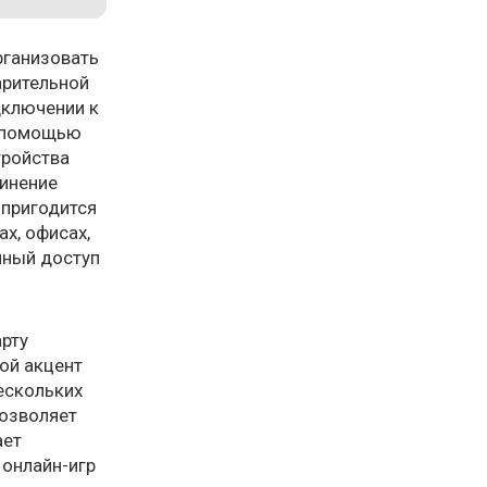
рганизовать
арительной
дключении к
с помощью
тройства
инение
 пригодится
х, офисах,
нный доступ
арту
ной акцент
ескольких
позволяет
ает
 онлайн-игр