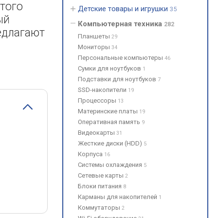
утого
Детские товары и игрушки
35
ый
Компьютерная техника
282
редлагают
Планшеты
29
Мониторы
34
Персональные компьютеры
46
Сумки для ноутбуков
1
Подставки для ноутбуков
7
SSD-накопители
19
Процессоры
13
Материнские платы
19
Оперативная память
9
Видеокарты
31
Жесткие диски (HDD)
5
Корпуса
16
Системы охлаждения
5
Сетевые карты
2
Блоки питания
8
Карманы для накопителей
1
Коммутаторы
2