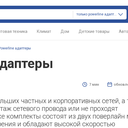
только powerline адаптеры
товая техника
Климат
Дом
Детские товары
Авт
Powerline адаптеры
адаптеры
7 мин
обновл
льших частных и корпоративных сетей, а
таж сетевого провода или не проходят
е комплекты состоят из двух поверлайн
ения и обладают высокой скоростью