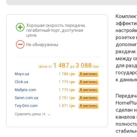
Комплект
эффекти
Хорошая скорость передачи,
настройк
гигабитный порт, доступная
цена.
розетке
дополнит
Не обнаружены.
раздачи
между о
1 487
3 088
для разд
Цена от
до
грн.
государ
Moyo.ua
1 788 грн.
В магазин
к данны
Click.ua
1 779 грн.
В магазин
Mallprix.com
1 775 грн.
В магазин
Передача
Saren.com.ua
2 751 грн.
В магазин
HomePlug
Tviy-Dim.com
1 871 грн.
В магазин
сделан 
Cравнить цены
→
14
каналов 
полность
стабильн