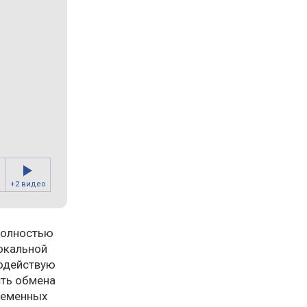
+2 видео
полностью
окальной
модействую
сть обмена
ременных