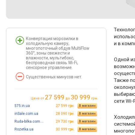
Техноло
использо
Конвертация морозилки в
и в ком
холодильную камеру,
многопоточный обдув MultiFlow
360°, зоны свежести и
влажности, мультибокс,
Одной и
беспроводная связь Wi-Fi,
возможн
сенсорное управление.
осуществ
Существенных минусов нет.
Также по
околону
выбирают
27 599
30 999
Цена от
до
грн.
сети Wi-F
575.in.ua
27 599 грн.
В магазин
inSale.com.ua
28 090 грн.
В магазин
Холодиль
Ruda-bilka.com.ua
29 730 грн.
В магазин
системой
Rozetka.ua
30 999 грн.
В магазин
многопо