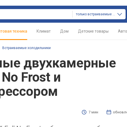
только встраиваемые холодильники
товая техника
Климат
Дом
Детские товары
Авт
/
Встраиваемые холодильники
мые двухкамерные
No Frost и
рессором
7 мин
обновл