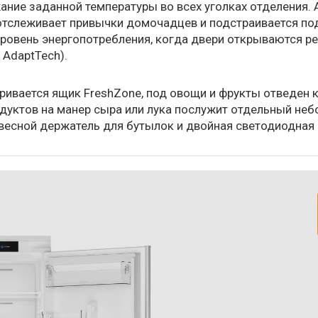
ние заданной температуры во всех уголках отделения. 
тслеживает привычки домочадцев и подстраивается под
ровень энергопотребления, когда двери открываются р
 AdaptTech).
ривается ящик FreshZone, под овощи и фрукты отведен к
родуктов на манер сыра или лука послужит отдельный не
весной держатель для бутылок и двойная светодиодная 