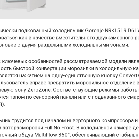
гически подкованный холодильник Gorenje NRKI 519 D6
ваться как в качестве вместительного двухкамерного р
поновке с двумя раздельными холодильными зонами.
з ключевых особенностей рассматриваемой модели явля
ость быстрой конвертации морозилки в холодильную ка
ляется нажатием на одну-единственную кнопку ConvertA
льзователь вправе превратить морозильное отделение 
левую зону ZeroZone. Соответствующие режимы работы
ся тапом по сенсорной панели или с подвязанного смар
i).
ник трудится под началом инверторного компрессора и
 авторазморозки Full No Frost. В холодильной камере д
точный обдув MultiFlow 360°, обеспечивающий стабильн