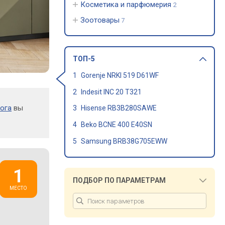
Косметика и парфюмерия
2
Зоотовары
7
ТОП-5
Gorenje NRKI 519 D61WF
Indesit INC 20 T321
ога
вы
Hisense RB3B280SAWE
Beko BCNE 400 E40SN
Samsung BRB38G705EWW
ПОДБОР ПО ПАРАМЕТРАМ