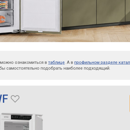
 можно ознакомиться в
таблице
. А в
профильном разделе катал
обы самостоятельно подобрать наиболее подходящий.
WF