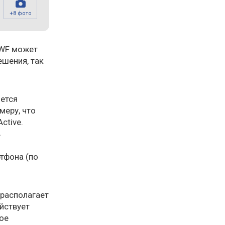
+8 фото
1WF может
ешения, так
ется
меру, что
ctive.
в
тфона (по
 располагает
ействует
ое