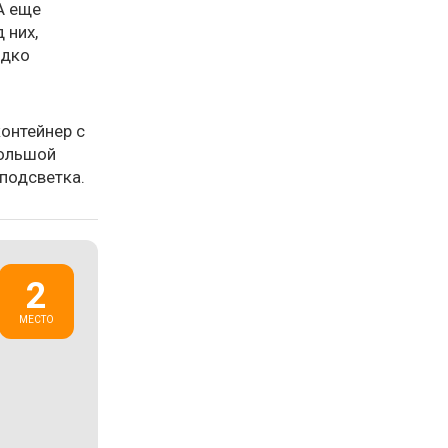
А еще
 них,
едко
онтейнер с
большой
подсветка.