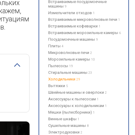
ольких
Встраиваемые посудомоечные
машины
9
кажем,
Измельчители отходов
1
ситуациям
Встраиваемые микроволновые печи
1
в.
Встраиваемые кофеварки
1
Встраиваемые морозильные камеры
6
Посудомоечные машины
9
Плиты
4
Микроволновые печи
2
Морозильные камеры
10
Пылесосы
19
Стиральные машины
23
Холодильники
29
Вытяжки
5
Швейные машины и оверлоки
2
Аксессуары к пылесосам
1
Аксессуары к холодильникам
1
Мешки (пылесборники)
1
Винные шкафы
1
Сушильные машины
8
Электродуховки
2