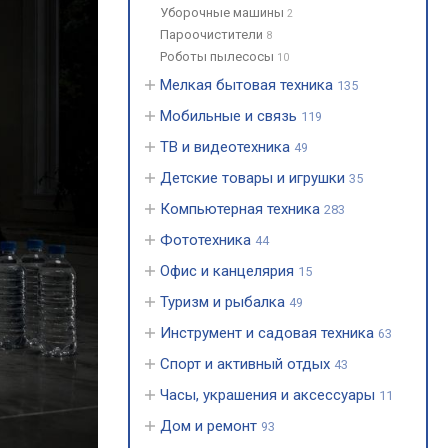
Уборочные машины
2
Пароочистители
8
Роботы пылесосы
10
Мелкая бытовая техника
135
Мобильные и связь
119
ТВ и видеотехника
49
Детские товары и игрушки
35
Компьютерная техника
283
Фототехника
44
Офис и канцелярия
15
Туризм и рыбалка
49
Инструмент и садовая техника
63
Спорт и активный отдых
43
Часы, украшения и аксессуары
11
Дом и ремонт
93