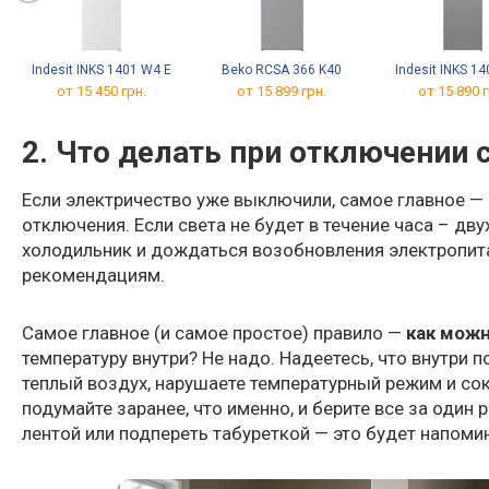
Indesit INKS 1401 W4 E
Beko RCSA 366 K40
Indesit INKS 14
от 15 450 грн.
от 15 899 грн.
от 15 890 г
2. Что делать при отключении 
Если электричество уже выключили, самое главное — 
отключения. Если света не будет в течение часа – дву
холодильник и дождаться возобновления электропит
рекомендациям.
Самое главное (и самое простое) правило —
как мож
температуру внутри? Не надо. Надеетесь, что внутри 
теплый воздух, нарушаете температурный режим и сок
подумайте заранее, что именно, и берите все за один
лентой или подпереть табуреткой — это будет напоми