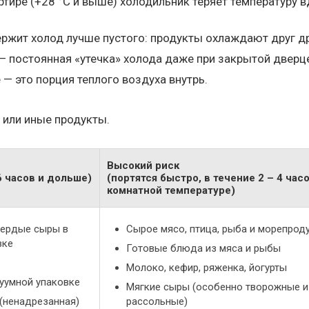
тире (+28 °C и выше) холодильник теряет температуру 
ржит холод лучше пустого: продукты охлаждают друг др
 постоянная «утечка» холода даже при закрытой дверц
— это порция теплого воздуха внутрь.
 или иные продукты.
Высокий риск
 часов и дольше)
(портятся быстро, в течение 2 – 4 час
комнатной температуре)
вердые сыры в
Сырое мясо, птица, рыба и морепрод
вке
Готовые блюда из мяса и рыбы
Молоко, кефир, ряженка, йогурты
уумной упаковке
Мягкие сыры (особенно творожные и
(ненадрезанная)
рассольные)