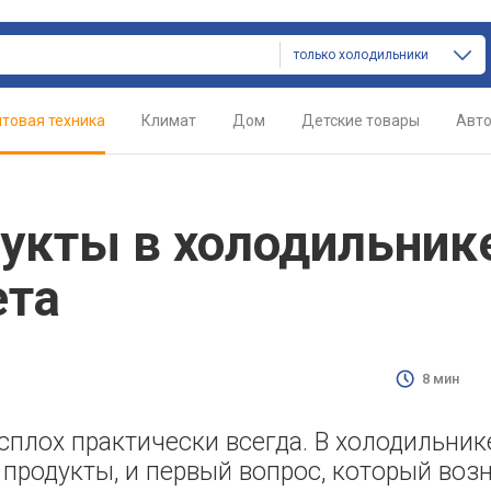
только холодильники
товая техника
Климат
Дом
Детские товары
Авт
дукты в холодильник
ета
8 мин
сплох практически всегда. В холодильник
продукты, и первый вопрос, который возн