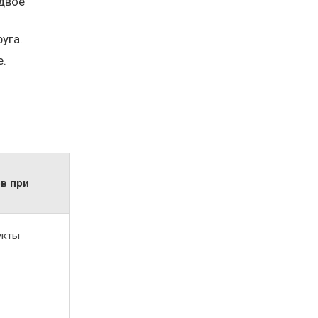
вдвое
уга.
е.
ов при
укты