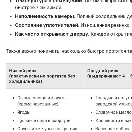
Температура в помещении.
Летом в жаркой квар
быстрее, чем зимой.
Наполненность камеры.
Полный холодильник де
Состояние уплотнителей.
Изношенная резинка —
Как часто открывают дверцу.
Каждое открытие 
Также важно понимать, насколько быстро портятся те
Низкий риск
Средний риск
(практически не портятся без
(выдерживают 4 – 6
холодильника)
Сырые овощи и фрукты
Твердые и полут
(кроме нарезанных)
заводской упако
Ягоды
Сливочное масло
Цельные яйца в скорлупе
Копчености в вак
Соусы и кетчупы в закрытых
Вареная колбаса 