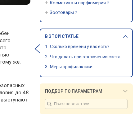
Косметика и парфюмерия
2
Зоотовары
7
обен
В ЭТОЙ СТАТЬЕ
сего
Сколько времени у вас есть?
это
стью
Что делать при отключении света
тому же,
Меры профилактики
безопасных
ПОДБОР ПО ПАРАМЕТРАМ
ловия до 48
е выступают