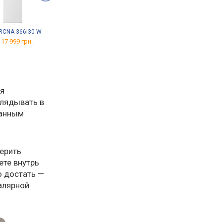
RCNA 366I30 W
Beko RCNA 406I40 XBRN
Bosch KGV58VLEAS
 17 999 грн.
от 20 819 грн.
от 35 708 грн.
ся
глядывать в
санным
верить
ете внутрь
о достать —
малярной