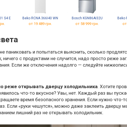
01 S4 E
Beko RCNA 366I40 WN
Bosch KGN86AI32U
Beko 
рн.
от 19 489 грн.
от 58 999 грн.
от
света
не паниковать и попытаться выяснить, сколько продлят
х, ничего с продуктами не случится, надо просто реже за
ания. Если же отключения надолго — следуйте нижеопи
но реже открывать дверцу холодильника
. Хотите про
появилось что-то вкусное? Увы, нет. Каждый раз вы пуска
ращаете время безопасного хранения. Если нужно что-т
 раз. Если «руки чешутся», можно даже заклеить дверцу 
нанием лишний раз не открывать холодильник.