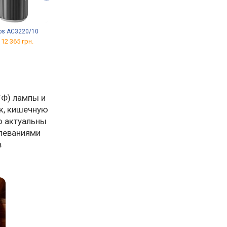
ips AC3220/10
Xiaomi Smart Air Purifier
Xiaomi Smart Air Purifier 4
Elite
 12 365 грн.
от 4 382 грн.
от 15 801 грн.
УФ) лампы и
к, кишечную
о актуальны
олеваниями
в