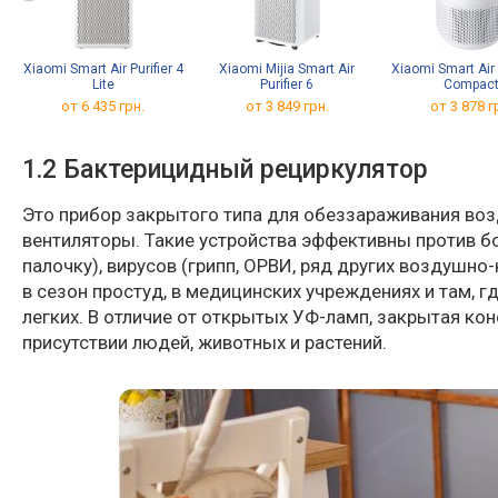
Xiaomi Smart Air Purifier 4
Xiaomi Mijia Smart Air
Xiaomi Smart Air 
Lite
Purifier 6
Compac
от 6 435 грн.
от 3 849 грн.
от 3 878 г
1.2 Бактерицидный рециркулятор
Это прибор закрытого типа для обеззараживания воз
вентиляторы. Такие устройства эффективны против б
палочку), вирусов (грипп, ОРВИ, ряд других воздушн
в сезон простуд, в медицинских учреждениях и там,
легких. В отличие от открытых УФ-ламп, закрытая ко
присутствии людей, животных и растений.