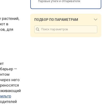
Паровые утюги и отпариватели
 растений,
ПОДБОР ПО ПАРАМЕТРАМ
ают в
ов, для
ет
 барьер —
ентом
через него
ереносятся
ерживающий
фильтр
водителей