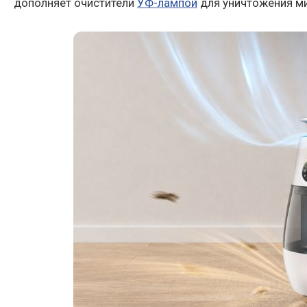
дополняет очистители
УФ-лампой
для уничтожения м