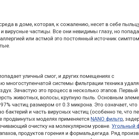
реда в доме, которая, к сожалению, несет в себе пыльцу
и вирусные частицы. Все они невидимы глазу, но попад
аллергией или астмой это постоянный источник симптом
тые.
опадает уличный смог, и других помещениях с
ю многоступенчатой системы фильтрации техника удаля
дух. Зачастую это процесс в несколько этапов. Первый
шерсть животных, волосы, крупную пыль. Основным элем
97% частиц размером от 0.3 микрона. Это означает, что 
о бактерий и часть вирусных частиц (особенно те, что п
лее продвинутых моделях применяется
NANO фильтр
, зад
ечивающий очистку на молекулярном уровне.
Угольный 
запахов, продуктов горения и формальдегида. Ряд произ