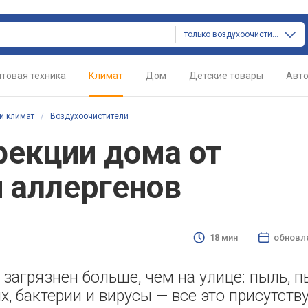
только воздухоочистители
товая техника
Климат
Дом
Детские товары
Авт
и климат
/
Воздухоочистители
фекции дома от
и аллергенов
18 мин
обновл
загрязнен больше, чем на улице: пыль, 
, бактерии и вирусы — все это присутству