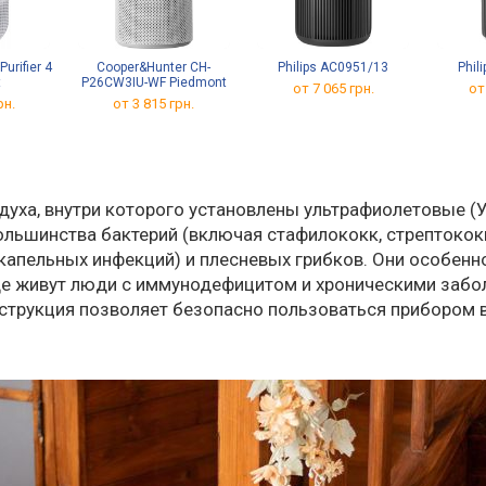
Purifier 4
Cooper&Hunter CH-
Philips AC0951/13
Phil
t
P26CW3IU-WF Piedmont
от 7 065 грн.
от
рн.
от 3 815 грн.
духа, внутри которого установлены ультрафиолетовые (
ольшинства бактерий (включая стафилококк, стрептокок
о-капельных инфекций) и плесневых грибков. Они особенн
 где живут люди с иммунодефицитом и хроническими заб
нструкция позволяет безопасно пользоваться прибором 