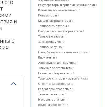
слого
Рекуператоры и приточные установки
3
ет
Климатические комплексы
1
ькими
Конвекторы
7
ствия и
Масляные радиаторы
5
Тепловентиляторы
4
и
Инфракрасные обогреватели
3
Тепловые завесы
1
шины с
Электрокамины
3
к их
Тепловые пушки
1
Печи, буржуйки и каминные топки
1
Биокамины
3
Аксессуары для каминов
1
Уличные обогреватели
1
Газовые обогреватели
1
Терморегуляторы и автоматика
2
Отопительные котлы
10
Радиаторы отопления
1
Тепловые насосы
2
Насосные станции
1
Водонагреватели
17