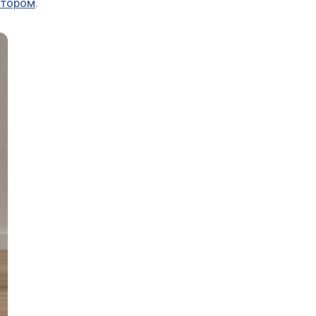
атором
.