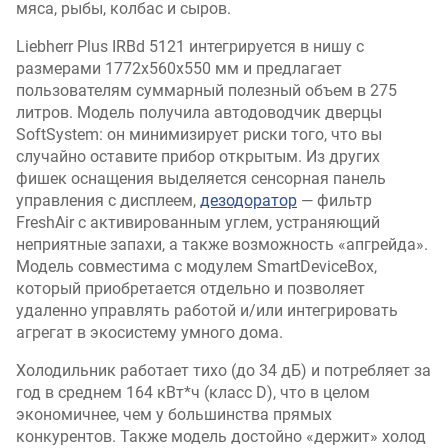
мяса, рыбы, колбас и сыров.
Liebherr Plus IRBd 5121 интегрируется в нишу с
размерами 1772x560x550 мм и предлагает
пользователям суммарный полезный объем в 275
литров. Модель получила автодоводчик дверцы
SoftSystem: он минимизирует риски того, что вы
случайно оставите прибор открытым. Из других
фишек оснащения выделяется сенсорная панель
управления с дисплеем,
дезодоратор
— фильтр
FreshAir с активированным углем, устраняющий
неприятные запахи, а также возможность «апгрейда».
Модель совместима с модулем SmartDeviceBox,
который приобретается отдельно и позволяет
удаленно управлять работой и/или интегрировать
агрегат в экосистему умного дома.
Холодильник работает тихо (до 34 дБ) и потребляет за
год в среднем 164 кВт*ч (класс D), что в целом
экономичнее, чем у большинства прямых
конкурентов. Также модель достойно «держит» холод