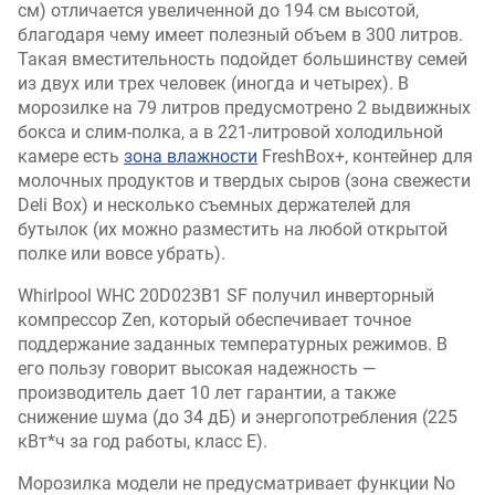
см) отличается увеличенной до 194 см высотой,
благодаря чему имеет полезный объем в 300 литров.
Такая вместительность подойдет большинству семей
из двух или трех человек (иногда и четырех). В
морозилке на 79 литров предусмотрено 2 выдвижных
бокса и слим-полка, а в 221-литровой холодильной
камере есть
зона влажности
FreshBox+, контейнер для
молочных продуктов и твердых сыров (зона свежести
Deli Box) и несколько съемных держателей для
бутылок (их можно разместить на любой открытой
полке или вовсе убрать).
Whirlpool WHC 20D023B1 SF получил инверторный
компрессор Zen, который обеспечивает точное
поддержание заданных температурных режимов. В
его пользу говорит высокая надежность —
производитель дает 10 лет гарантии, а также
снижение шума (до 34 дБ) и энергопотребления (225
кВт*ч за год работы, класс E).
Морозилка модели не предусматривает функции No