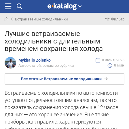
Встраиваемые холодильники
Фильтр
Искали
Лучшие встраиваемые
раньше
холодильники с длительным
временем сохранения холода
Mykhailo Zolenko
8 июня, 2026
8 мин
Автор статей, редактор рубрики
Все статьи:
Встраиваемые холодильники
Встраиваемые холодильники по автономности
уступают отдельностоящим аналогам, так что
показатель сохранения холода свыше 12 часов
для них — это хорошее значение. Еще такие
приборы, как правило, характеризуются
небольшим энергопотреблением, работают не