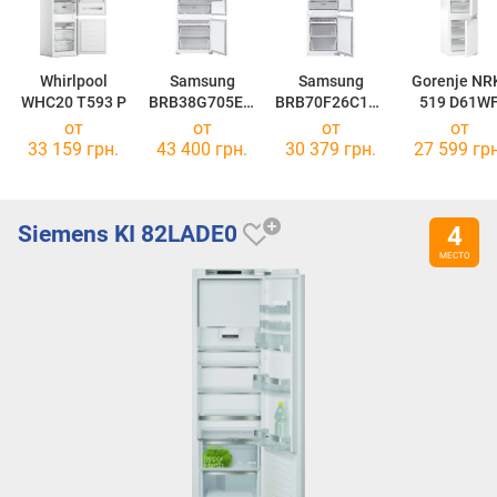
Whirlpool
Samsung
Samsung
Gorenje NR
WHC20 T593 P
BRB38G705EW
BRB70F26C1S0
519 D61W
W
UA
от
от
от
от
33 159 грн.
43 400 грн.
30 379 грн.
27 599 грн
Siemens KI 82LADE0