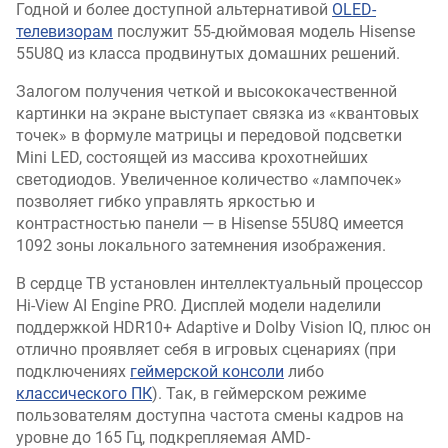
Годной и более доступной альтернативой
OLED-
телевизорам
послужит 55-дюймовая модель Hisense
55U8Q из класса продвинутых домашних решений.
Залогом получения четкой и высококачественной
картинки на экране выступает связка из «квантовых
точек» в формуле матрицы и передовой подсветки
Mini LED, состоящей из массива крохотнейших
светодиодов. Увеличенное количество «лампочек»
позволяет гибко управлять яркостью и
контрастностью панели — в Hisense 55U8Q имеется
1092 зоны локального затемнения изображения.
В сердце ТВ установлен интеллектуальный процессор
Hi-View AI Engine PRO. Дисплей модели наделили
поддержкой HDR10+ Adaptive и Dolby Vision IQ, плюс он
отлично проявляет себя в игровых сценариях (при
подключениях
геймерской консоли
либо
классического ПК
). Так, в геймерском режиме
пользователям доступна частота смены кадров на
уровне до 165 Гц, подкрепляемая AMD-