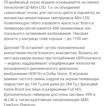
55-дюймовый экран модели основывается на связке
технологий QD-Mini LED. Т.е. он объединяет
«квантовые точки» для чистоты цвета и подсветку из
множества миниатюрных светодиодов Mini LED,
позволяющую гибко управлять яркостью. Всего в
телевизоре насчитывается 408 независимых зон
локального затемнения изображения. Пиковая
яркость у матрицы тоже хороша — до 1700 нит.
Дисплей ТВ оставляет сугубо положительное
впечатление после близкого знакомства. Выжать из
него максимум можно при потреблении HDR-контента
— модель поддерживает спецификации технологии
расширенного динамического диапазона
изображения HDR10+ и Dolby Vision. В игровом
режиме частота смены кадров на экране телевизора
подрастает до 144 Гц или даже до 288 Гц с функцией
Game Boost (но лишь в разрешении Full HD).
Дополнительно геймерам доступны системы VRR и
ALLM, а также адаптивная синхронизация AMD
FreeSync Premium.