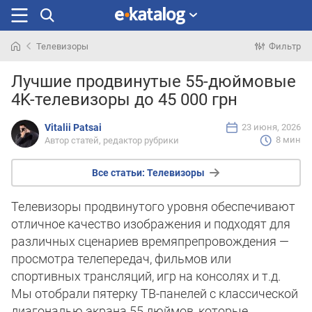
Телевизоры
Фильтр
Искали
Лучшие продвинутые 55-дюймовые
раньше
4K-телевизоры до 45 000 грн
Vitalii Patsai
23 июня, 2026
8 мин
Автор статей, редактор рубрики
Все статьи:
Телевизоры
Телевизоры продвинутого уровня обеспечивают
отличное качество изображения и подходят для
различных сценариев времяпрепровождения —
просмотра телепередач, фильмов или
спортивных трансляций, игр на консолях и т.д.
Мы отобрали пятерку ТВ-панелей с классической
диагональю экрана 55 дюймов, которые