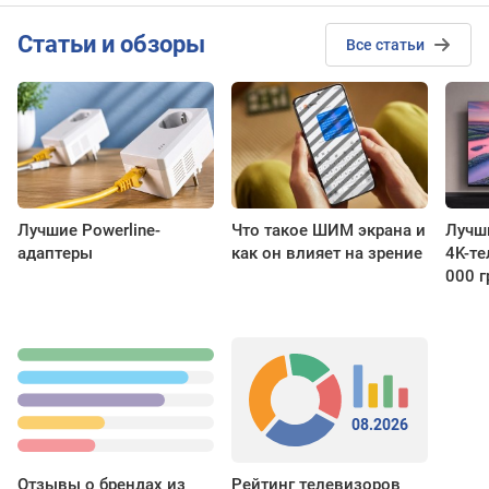
Cтатьи и обзоры
Все статьи
Лучшие Powerline-
Что такое ШИМ экрана и
Лучш
адаптеры
как он влияет на зрение
4K-т
000 г
08.2026
Отзывы о брендах из
Рейтинг телевизоров