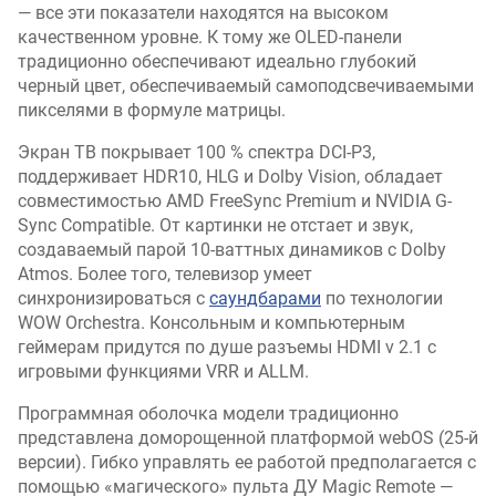
— все эти показатели находятся на высоком
качественном уровне. К тому же OLED-панели
традиционно обеспечивают идеально глубокий
черный цвет, обеспечиваемый самоподсвечиваемыми
пикселями в формуле матрицы.
Экран ТВ покрывает 100 % спектра DCI-P3,
поддерживает HDR10, HLG и Dolby Vision, обладает
совместимостью AMD FreeSync Premium и NVIDIA G-
Sync Compatible. От картинки не отстает и звук,
создаваемый парой 10-ваттных динамиков с Dolby
Atmos. Более того, телевизор умеет
синхронизироваться с
саундбарами
по технологии
WOW Orchestra. Консольным и компьютерным
геймерам придутся по душе разъемы HDMI v 2.1 с
игровыми функциями VRR и ALLM.
Программная оболочка модели традиционно
представлена доморощенной платформой webOS (25-й
версии). Гибко управлять ее работой предполагается с
помощью «магического» пульта ДУ Magic Remote —