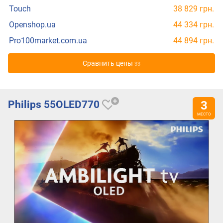
Touch
38 829 грн.
Openshop.ua
44 334 грн.
Pro100market.com.ua
44 894 грн.
Cравнить цены
33
Philips 55OLED770