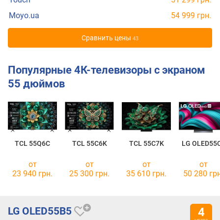
Moyo.ua
54 999 грн.
Cравнить цены
43
Популярные 4К-телевизоры с экраном
55 дюймов
TCL 55Q6C
TCL 55C6K
TCL 55C7K
LG OLED55
от
от
от
от
23 940 грн.
25 300 грн.
35 610 грн.
50 280 грн
LG OLED55B5