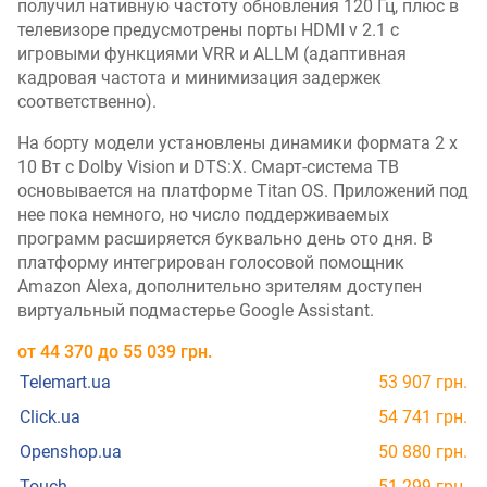
получил нативную частоту обновления 120 Гц, плюс в
телевизоре предусмотрены порты HDMI v 2.1 с
игровыми функциями VRR и ALLM (адаптивная
кадровая частота и минимизация задержек
соответственно).
На борту модели установлены динамики формата 2 х
10 Вт с Dolby Vision и DTS:X. Смарт-система ТВ
основывается на платформе Titan OS. Приложений под
нее пока немного, но число поддерживаемых
программ расширяется буквально день ото дня. В
платформу интегрирован голосовой помощник
Amazon Alexa, дополнительно зрителям доступен
виртуальный подмастерье Google Assistant.
от
44 370
до
55 039
грн.
Telemart.ua
53 907 грн.
Click.ua
54 741 грн.
Openshop.ua
50 880 грн.
Touch
51 299 грн.