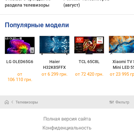
раздела телевизоры
(август)
Популярные модели
LG OLED65G6
Haier
TCL 65C8L
Xiaomi TV 
H32K85FFX
Mini LED 5
2025
от
от 6 299 грн.
от 72 420 грн.
от 23 995 гр
106 110 грн.
Телевизоры
Фильтр
Полная версия сайта
Конфиденциальность