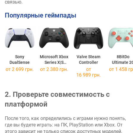
связью.
Популярные геймпады
Sony
Microsoft Xbox
Valve Steam
8BitDo
DualSense
Series X|S
Controller
Ultimate 2
Wireless
Wireless
от 2 699 грн.
от 2 380 грн.
от
от 1 458 гр
Controller
Controller
16 989 грн.
2. Проверьте совместимость с
платформой
После того, как определились с играми нужно понять,
где вы будете играть: на ПК, PlayStation или Xbox. От
этого зависит не только список доступных моделей,