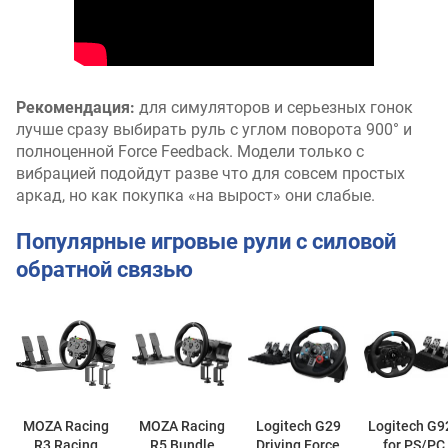
Рекомендация:
для симуляторов и серьезных гонок
лучше сразу выбирать руль с углом поворота 900° и
полноценной Force Feedback. Модели только с
вибрацией подойдут разве что для совсем простых
аркад, но как покупка «на вырост» они слабые.
Популярные игровые рули с силовой
обратной связью
MOZA Racing
MOZA Racing
Logitech G29
Logitech G9
R3 Racing
R5 Bundle
Driving Force
for PS/PC