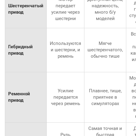
д
Шестеренчатый
передает
надежность,
г
привод
усилие через
много б/у
ст
шестерни
моделей
Вс
Используются
Мягче
Гибридный
п
и шестерни, и
шестеренчатого,
привод
ка
ремень
обычно тише
и
Мо
Усилие
Плавнее, тише,
в
Ременной
передается
приятнее в
п
привод
через ремень
симуляторах
н
в
Самая точная и
Руль
быстрая