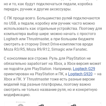
но и то, как будут подключаться педали, коробка
передач, ручник и другие аксессуары.
С ПК проще всего. Большинство рулей подключаются
по USB, а педали, коробку или ручник часто можно
использовать как отдельные устройства. Поэтому для
компьютера выбор шире: можно начать с простого
Logitech или Thrustmaster, а при большем бюджете
смотреть в сторону Direct Drive-комплектов вроде
Moza R3/R5, Moza R9/R12, Simagic или Fanatec.
С консолями все строже. Руль для PlayStation не
обязательно заработает на Xbox, а Xbox-версия может
не подойти для PlayStation. Например,
Logitech G29
ориентирован на PlayStation и ПК, а
Logitech G920
— на
Xbox и ПК. У Thrustmaster тоже есть разные версии
моделей под разные платформы, поэтому важно
смотреть не только название руля, но и конкретную
модификацию.