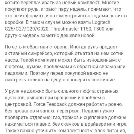
хотите переплачивать за новый комплект. Многие
покупают руль, играют пару недель, понимают, что
это не их формат, и потом устройство годами лежит в
коробке. В таком случае можно взять Logitech
G25/G27/G29/G920, Thrustmaster T150, T300 или
другую модель заметно дешевле новой.
Но есть и обратная сторона. Иногда руль продает
активный симрейсер, который откатал на нем сотни
часов. Такой комплект может быть изношенным: с
люфтом, шумом, проблемами с обратной связью или
педалями. Поэтому перед покупкой важно не
смотреть только на цену, а проверять состояние.
У руля не должно быть сильного люфта, странных
щелчков, рывков при вращении и проблем с
центровкой. Force Feedback должен работать ровно,
без провалов и запаха перегрева. Педали нужно
проверить отдельно: газ, тормоз и сцепление должны
нажиматься плавно, без скачков в драйвере или игре.
Также важно уточнить комплектность: блок питания,