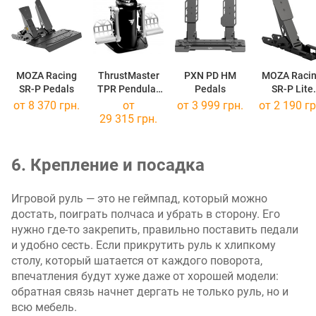
MOZA Racing
ThrustMaster
PXN PD HM
MOZA Raci
SR-P Pedals
TPR Pendular
Pedals
SR-P Lite
Rudder
Clutch Peda
от 8 370 грн.
от
от 3 999 грн.
от 2 190 гр
29 315 грн.
6. Крепление и посадка
Игровой руль — это не геймпад, который можно
достать, поиграть полчаса и убрать в сторону. Его
нужно где-то закрепить, правильно поставить педали
и удобно сесть. Если прикрутить руль к хлипкому
столу, который шатается от каждого поворота,
впечатления будут хуже даже от хорошей модели:
обратная связь начнет дергать не только руль, но и
всю мебель.