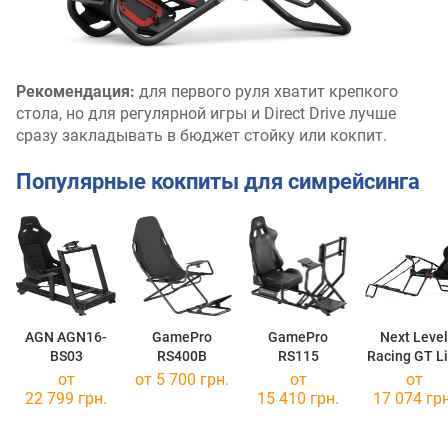
Рекомендация:
для первого руля хватит крепкого
стола, но для регулярной игры и Direct Drive лучше
сразу закладывать в бюджет стойку или кокпит.
Популярные кокпиты для симрейсинга
AGN AGN16-
GamePro
GamePro
Next Level
BS03
RS400B
RS115
Racing GT Li
Pro
от
от 5 700 грн.
от
от
22 799 грн.
15 410 грн.
17 074 грн