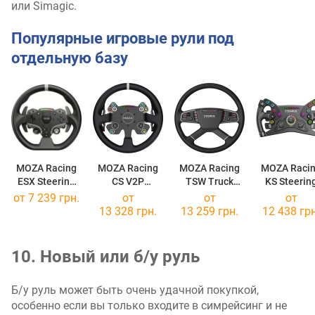
или Simagic.
Популярные игровые рули под
отдельную базу
MOZA Racing
MOZA Racing
MOZA Racing
MOZA Raci
ESX Steering
CS V2P
TSW Truck
KS Steerin
Wheel for PC &
Steering Wheel
Wheel
Wheel
от 7 239 грн.
от
от
от
Xbox
13 328 грн.
13 259 грн.
12 438 грн
10. Новый или б/у руль
Б/у руль может быть очень удачной покупкой,
особенно если вы только входите в симрейсинг и не