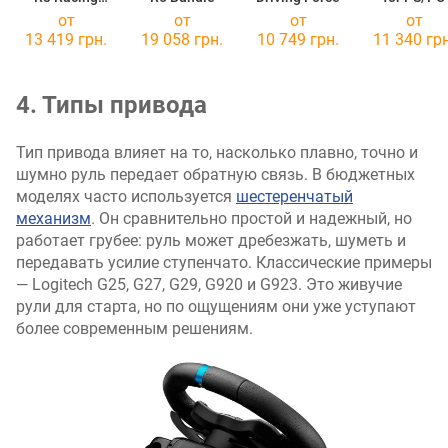
Wheel and
от
от
от
от
Pedals for PC
13 419 грн.
19 058 грн.
10 749 грн.
11 340 грн
4. Типы привода
Тип привода влияет на то, насколько плавно, точно и
шумно руль передает обратную связь. В бюджетных
моделях часто используется
шестеренчатый
механизм
. Он сравнительно простой и надежный, но
работает грубее: руль может дребезжать, шуметь и
передавать усилие ступенчато. Классические примеры
— Logitech G25, G27, G29, G920 и G923. Это живучие
рули для старта, но по ощущениям они уже уступают
более современным решениям.