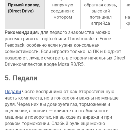
Прямой привод
напрямую
обратная связь,
н
(Direct Drive)
соединен с
высокий
мотором
потенциал
на
апгрейда
к
Рекомендация:
для первого знакомства можно
рассматривать Logitech или Thrustmaster с Force
Feedback, особенно если нужна консольная
совместимость. Если играете только на ПК и бюджет
позволяет, лучше смотреть в сторону начальных Direct
Drive-комплектов вроде Moza R3/R5.
5. Педали
Педали
часто воспринимают как второстепенную
часть комплекта, но в гонках они важны не меньше
руля. Через них вы дозируете газ, торможение и
сцепление, а значит — влияете на стабильность
машины в поворотах, на выходе из виража и при
резком торможении. Слабый руль еще можно
частично компенсировать привыканием, но плохие