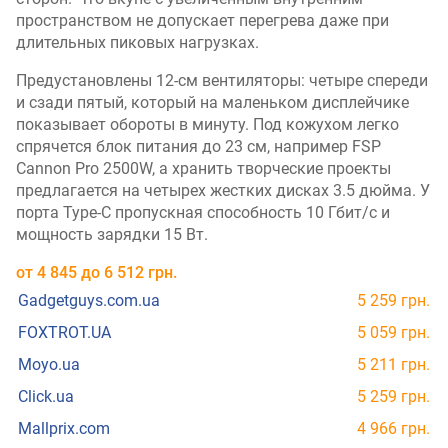
пространством не допускает перегрева даже при
длительных пиковых нагрузках.
Предустановлены 12-см вентиляторы: четыре спереди
и сзади пятый, который на маленьком дисплейчике
показывает обороты в минуту. Под кожухом легко
спрячется блок питания до 23 см, например FSP
Cannon Pro 2500W, а хранить творческие проекты
предлагается на четырех жестких дисках 3.5 дюйма. У
порта Type-C пропускная способность 10 Гбит/с и
мощность зарядки 15 Вт.
от
4 845
до
6 512
грн.
Gadgetguys.com.ua
5 259 грн.
FOXTROT.UA
5 059 грн.
Moyo.ua
5 211 грн.
Click.ua
5 259 грн.
Mallprix.com
4 966 грн.