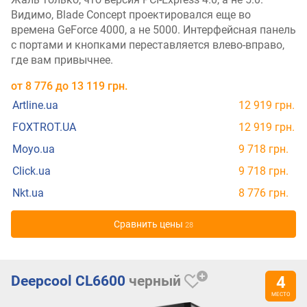
Видимо, Blade Concept проектировался еще во
времена GeForce 4000, а не 5000. Интерфейсная панель
с портами и кнопками переставляется влево-вправо,
где вам привычнее.
от
8 776
до
13 119
грн.
Artline.ua
12 919 грн.
FOXTROT.UA
12 919 грн.
Moyo.ua
9 718 грн.
Click.ua
9 718 грн.
Nkt.ua
8 776 грн.
Cравнить цены
28
Deepcool CL6600
черный