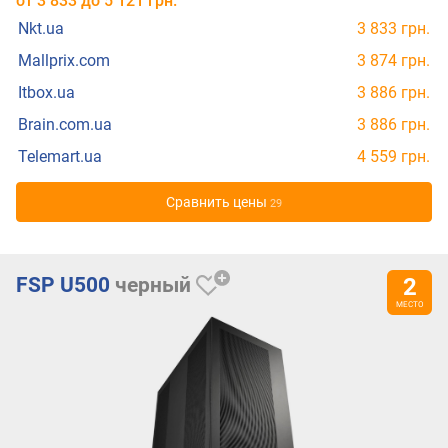
от
3 833
до
5 121
грн.
Nkt.ua
3 833 грн.
Mallprix.com
3 874 грн.
Itbox.ua
3 886 грн.
Brain.com.ua
3 886 грн.
Telemart.ua
4 559 грн.
Cравнить цены
29
FSP U500
черный