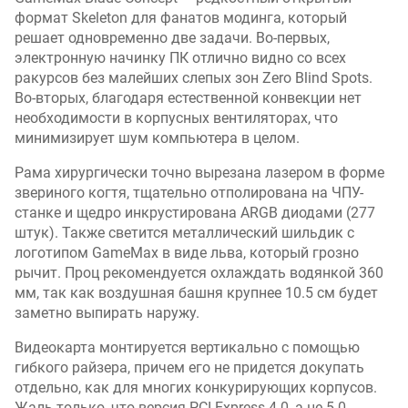
формат Skeleton для фанатов модинга, который
решает одновременно две задачи. Во-первых,
электронную начинку ПК отлично видно со всех
ракурсов без малейших слепых зон Zero Blind Spots.
Во-вторых, благодаря естественной конвекции нет
необходимости в корпусных вентиляторах, что
минимизирует шум компьютера в целом.
Рама хирургически точно вырезана лазером в форме
звериного когтя, тщательно отполирована на ЧПУ-
станке и щедро инкрустирована ARGB диодами (277
штук). Также светится металлический шильдик с
логотипом GameMax в виде льва, который грозно
рычит. Проц рекомендуется охлаждать водянкой 360
мм, так как воздушная башня крупнее 10.5 см будет
заметно выпирать наружу.
Видеокарта монтируется вертикально с помощью
гибкого райзера, причем его не придется докупать
отдельно, как для многих конкурирующих корпусов.
Жаль только, что версия PCI-Express 4.0, а не 5.0.