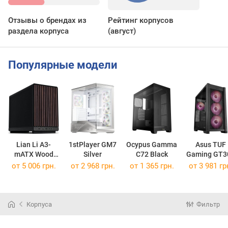
Отзывы о брендах из
Рейтинг корпусов
раздела корпуса
(август)
Популярные модели
Lian Li A3-
1stPlayer GM7
Ocypus Gamma
Asus TUF
mATX Wood
Silver
C72 Black
Gaming GT3
Black
ARGB Blac
от 5 006 грн.
от 2 968 грн.
от 1 365 грн.
от 3 981 гр
Корпуса
Фильтр