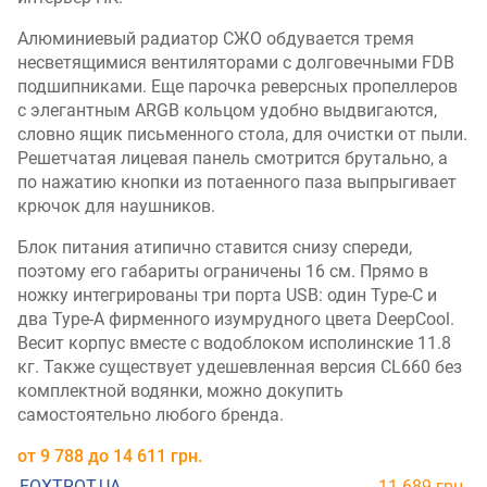
Алюминиевый радиатор СЖО обдувается тремя
несветящимися вентиляторами с долговечными FDB
подшипниками. Еще парочка реверсных пропеллеров
с элегантным ARGB кольцом удобно выдвигаются,
словно ящик письменного стола, для очистки от пыли.
Решетчатая лицевая панель смотрится брутально, а
по нажатию кнопки из потаенного паза выпрыгивает
крючок для наушников.
Блок питания атипично ставится снизу спереди,
поэтому его габариты ограничены 16 см. Прямо в
ножку интегрированы три порта USB: один Type-C и
два Type-A фирменного изумрудного цвета DeepCool.
Весит корпус вместе с водоблоком исполинские 11.8
кг. Также существует удешевленная версия CL660 без
комплектной водянки, можно докупить
самостоятельно любого бренда.
от
9 788
до
14 611
грн.
FOXTROT.UA
11 689 грн.