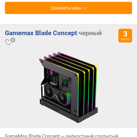
Cравнить цены
43
Gamemax Blade Concept
черный
GameMax Blade Concept — редкостный открытый