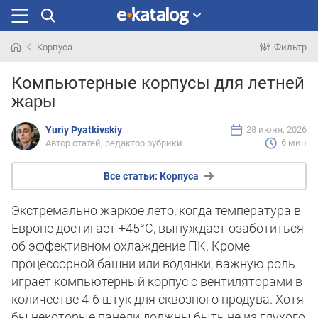
Корпуса
Фильтр
Искали
Компьютерные корпусы для летней
раньше
жары
Yuriy Pyatkivskiy
28 июня, 2026
6 мин
Автор статей, редактор рубрики
Все статьи:
Корпуса
Экстремально жаркое лето, когда температура в
Европе достигает +45°C, вынуждает озаботиться
об эффективном охлаждение ПК. Кроме
процессорной башни или водянки, важную роль
играет компьютерный корпус с вентиляторами в
количестве 4-6 штук для сквозного продува. Хотя
бы некоторые панели должны быть не из глухого