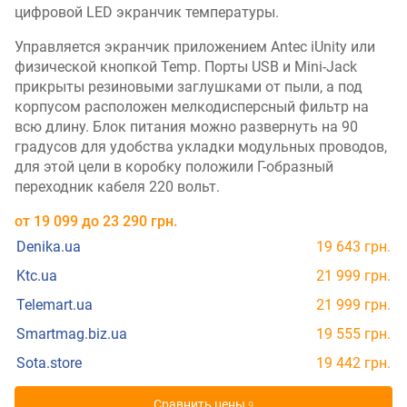
цифровой LED экранчик температуры.
Управляется экранчик приложением Antec iUnity или
физической кнопкой Temp. Порты USB и Mini-Jack
прикрыты резиновыми заглушками от пыли, а под
корпусом расположен мелкодисперсный фильтр на
всю длину. Блок питания можно развернуть на 90
градусов для удобства укладки модульных проводов,
для этой цели в коробку положили Г-образный
переходник кабеля 220 вольт.
от
19 099
до
23 290
грн.
Denika.ua
19 643 грн.
Ktc.ua
21 999 грн.
Telemart.ua
21 999 грн.
Smartmag.biz.ua
19 555 грн.
Sota.store
19 442 грн.
Cравнить цены
9