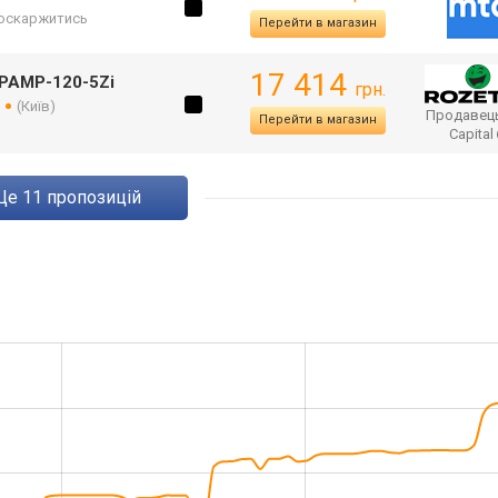
оскаржитись
Перейти в магазин
17 414
xPAMP-120-5Zi
грн.
в
(Київ)
Продавец
Перейти в магазин
Capital
ще
11
пропозицій