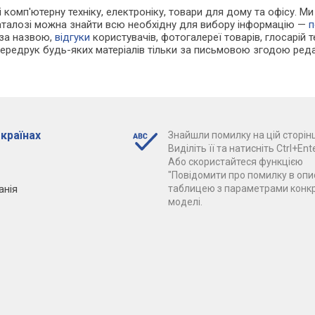
 і комп'ютерну техніку, електроніку, товари для дому та офісу. М
каталозі можна знайти всю необхідну для вибору інформацію —
п
 за назвою,
відгуки
користувачів, фотогалереї товарів, глосарій те
Передрук будь-яких матеріалів тільки за письмовою згодою реда
 країнах
Знайшли помилку на цій сторінц
Виділіть її та натисніть Ctrl+Ente
Або скористайтеся функцією
"Повідомити про помилку в опис
анія
таблицею з параметрами конк
моделі.