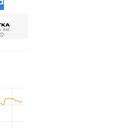
ь:
AXE