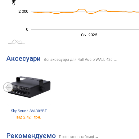
2 000
0
Січ. 2027
Лип.
Січ. 2025
L
Аксесуари
Всі аксесуари для 4all Audio WALL 420
→
Sky Sound SM-302BT
від 2 421 грн.
Рекомендуємо
Порівняти в таблиці
→