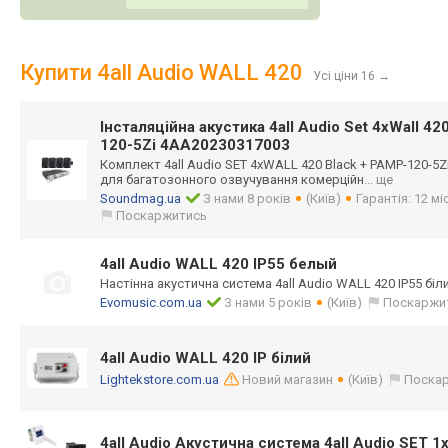
Купити 4all Audio WALL 420
Усі ціни 16
→
Інсталяційна акустика 4all Audio Set 4xWall 42
120-5Zi 4AA20230317003
Комплект 4all Audio SET 4xWALL 420 Black + PAMP-120-5Z
для багатозонного озвучування комерційн
... ще
Soundmag.ua
З нами 8 років
(Київ)
Гарантія: 12 мі
Поскаржитись
4all Audio WALL 420 IP55 белый
Настінна акустична система 4all Audio WALL 420 IP55 біл
Evomusic.com.ua
З нами 5 років
(Київ)
Поскаржи
4all Audio WALL 420 IP білий
Lightekstore.com.ua
Новий магазин
(Київ)
Поска
4all Audio Акустична система 4all Audio SET 