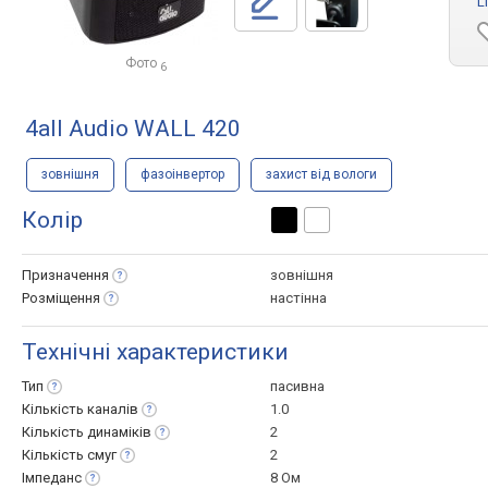
L
Фото
6
4all Audio WALL 420
зовнішня
фазоінвертор
захист від вологи
Колір
Призначення
зовнішня
Розміщення
настінна
Технічні характеристики
Тип
пасивна
Кількість
каналів
1.0
Кількість
динаміків
2
Кількість
смуг
2
Імпеданс
8 Ом