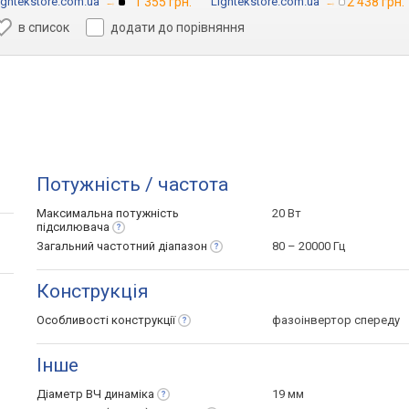
ightekstore.com.ua
→
1 355 грн.
Lightekstore.com.ua
→
2 438 грн.
в список
додати до порівняння
Потужність / частота
Максимальна потужність
20 Вт
підсилювача
Загальний частотний
діапазон
80 – 20000 Гц
Конструкція
Особливості
конструкції
фазоінвертор спереду
Інше
Діаметр ВЧ
динаміка
19 мм