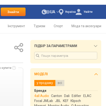
UA
Знайти
Україна
Увійти
Інструмент
Туризм
Спорт
Мода та аксесуари
ПІДБІР ЗА ПАРАМЕТРАМИ
к купити
МОДЕЛІ
у продажу
всі
Бренди
4all Audio
Canton
Dali
Edifier
ELAC
Focal JMLab
JBL
KEF
Klipsch
Magnat
Monitor Audio
Q Acoustics