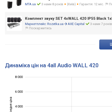
MTA.ua
З нами 8 років
(Київ)
Гарантія: 12 міс.
П
Комплект звуку SET 4xWALL 420 IP55 Black 1
Маркетплейс:
Rozetka.ua
AXE Capital
З нами 7 рокі
Поскаржитись
Динаміка цін на 4all Audio WALL 420
8 000
10 000
-2 000
-1 000
-4 000
1 000
3 000
5 000
6 000
Середня ціна
4 000
1 000