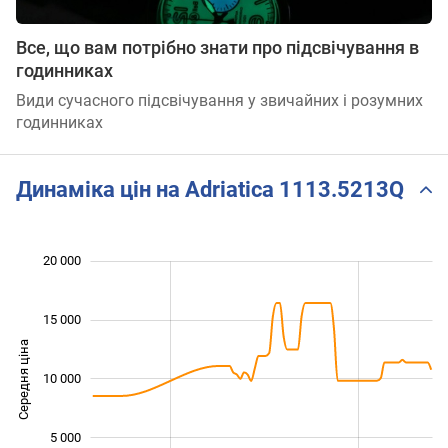
Все, що вам потрібно знати про підсвічування в
годинниках
Види сучасного підсвічування у звичайних і розумних
годинниках
Динаміка цін на Adriatica 1113.5213Q
 000
 000
 000
 000
 000
 000
20 000
15 000
Середня ціна
10 000
10 000
5 000