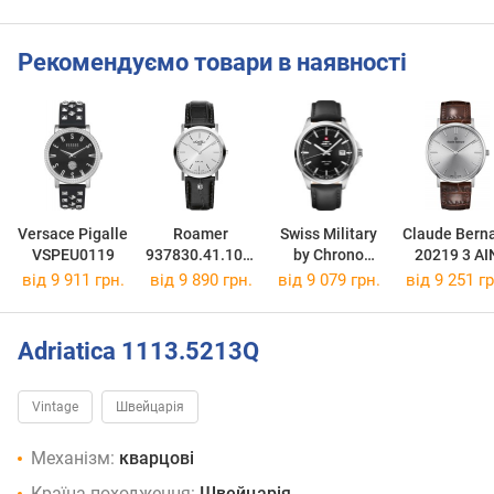
Рекомендуємо товари в наявності
Versace Pigalle
Roamer
Swiss Military
Claude Bern
VSPEU0119
937830.41.10.0
by Chrono
20219 3 AI
9
SM34104.08
від 9 911 грн.
від 9 890 грн.
від 9 079 грн.
від 9 251 гр
Adriatica 1113.5213Q
Vintage
Швейцарія
Механізм:
кварцові
Країна походження:
Швейцарія