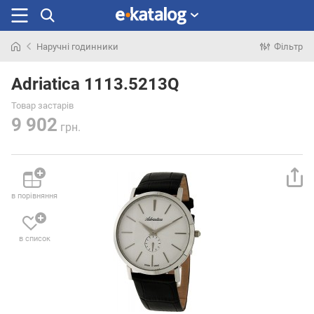
Наручні годинники
Фільтр
Шукали
раніше
Adriatica 1113.5213Q
Товар застарів
9 902
грн.
в порівняння
в список