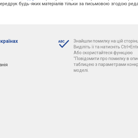
Передрук будь-яких матеріалів тільки за письмовою згодою реда
 країнах
Знайшли помилку на цій сторінц
Виділіть її та натисніть Ctrl+Ente
Або скористайтеся функцією
"Повідомити про помилку в опис
анія
таблицею з параметрами конк
моделі.