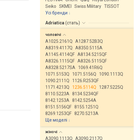
Seiko
SKMEI
Swiss Military
TISSOT
Усі бренди
Adriatica
(
стать
)
чоловічі
A1025.2161Q
A1287.52B3Q
A8319.4117Q
A8350.5115A
A1145.4114QF
A8134.5215QF
A8326.1115QF
A8326.5115QF
A8328.5217SA
1069.41R6Q
1071.5153Q
1071.5156Q
1090.1113Q
1090.2111Q
1126.R253QF
1171.4213Q
1236.5114Q
1287.5225Q
8110.5223A
8134.5234QF
8142.1253A
8142.5254A
8151.5156QF
8155.1251Q
8269.1253QF
8270.5213A
Ще моделі
↓
жіночі
A3090.1113Q
A3090.2117Q