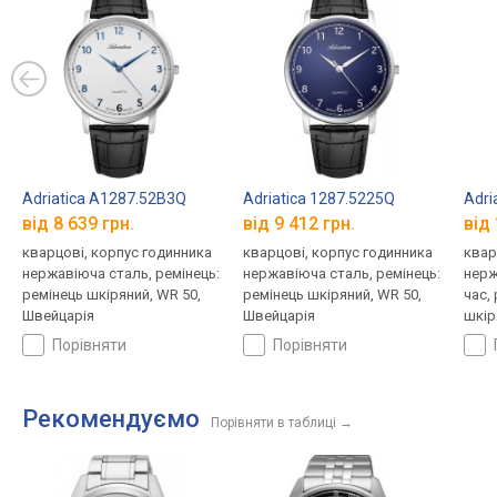
Adriatica A1287.52B3Q
Adriatica 1287.5225Q
Adri
від 8 639 грн.
від 9 412 грн.
від 
кварцові, корпус годинника
кварцові, корпус годинника
квар
нержавіюча сталь, ремінець:
нержавіюча сталь, ремінець:
нерж
ремінець шкіряний, WR 50,
ремінець шкіряний, WR 50,
час,
Швейцарія
Швейцарія
шкір
порівняти
порівняти
Рекомендуємо
Порівняти в таблиці
→