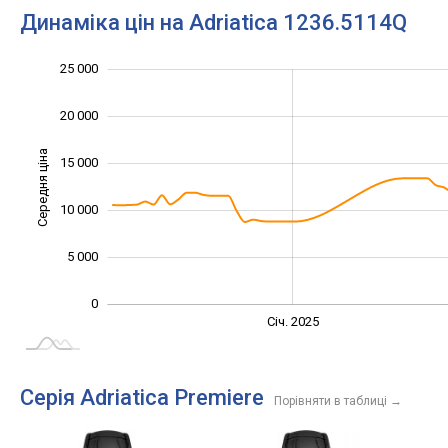
Динаміка цін на Adriatica 1236.5114Q
25 000
-10 000
30 000
-5 000
20 000
Середня ціна
15 000
10 000
10 000
5 000
0
Січ. 2027
Лип.
Січ. 2025
L
Серія Adriatica Premiere
Порівняти в таблиці
→