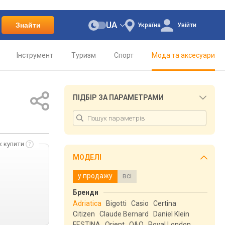
UA
Знайти
Україна
Увійти
Інструмент
Туризм
Спорт
Мода та аксесуари
ПІДБІР ЗА ПАРАМЕТРАМИ
к купити
МОДЕЛІ
у продажу
всі
Бренди
Adriatica
Bigotti
Casio
Certina
Citizen
Claude Bernard
Daniel Klein
FESTINA
Orient
Q&Q
Royal London