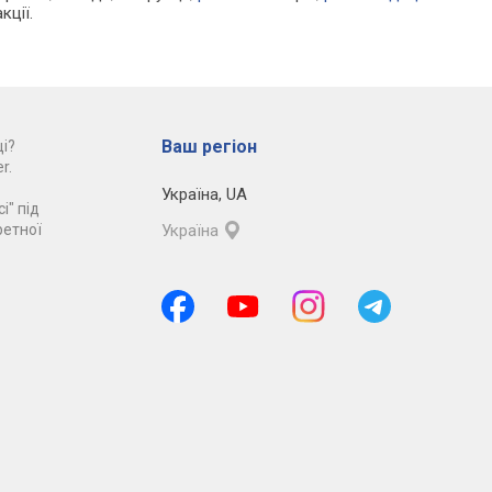
кції.
Ваш регіон
і?
r.
Україна
,
UA
і" під
ретної
Україна