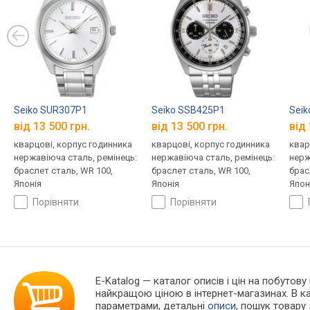
Seiko SUR307P1
Seiko SSB425P1
Seik
від 13 500 грн.
від 13 500 грн.
від 
кварцові, корпус годинника
кварцові, корпус годинника
квар
нержавіюча сталь, ремінець:
нержавіюча сталь, ремінець:
нерж
браслет сталь, WR 100,
браслет сталь, WR 100,
брас
Японія
Японія
Япон
порівняти
порівняти
E-Katalog
— каталог описів і цін на побутову 
найкращою ціною в інтернет-магазинах. В 
параметрами, детальні
описи
, пошук товару