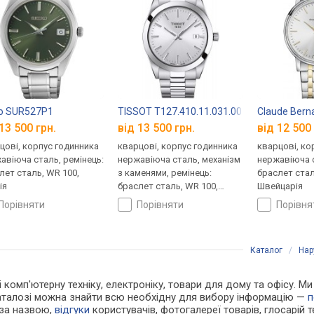
o SUR527P1
TISSOT T127.410.11.031.00
Claude Bern
13 500 грн.
від 13 500 грн.
від 12 500 
цові, корпус годинника
кварцові, корпус годинника
кварцові, ко
авіюча сталь, ремінець:
нержавіюча сталь, механізм
нержавіюча с
лет сталь, WR 100,
з каменями, ремінець:
браслет стал
ія
браслет сталь, WR 100,
Швейцарія
Швейцарія
порівняти
порівняти
порівн
Каталог
/
Нар
і комп'ютерну техніку, електроніку, товари для дому та офісу. М
каталозі можна знайти всю необхідну для вибору інформацію —
п
 за назвою,
відгуки
користувачів, фотогалереї товарів, глосарій те