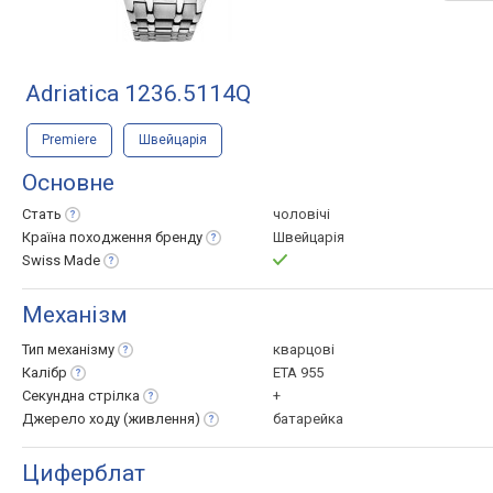
Adriatica 1236.5114Q
Premiere
Швейцарія
Основне
Стать
чоловічі
Країна походження
бренду
Швейцарія
Swiss
Made
Механізм
Тип
механізму
кварцові
Калібр
ETA 955
Секундна
стрілка
+
Джерело ходу
(живлення)
батарейка
Циферблат