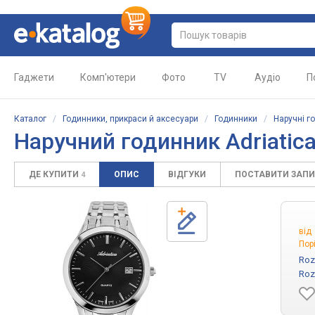
Гаджети
Комп'ютери
Фото
TV
Аудіо
П
Каталог
/
Годинники, прикраси й аксесуари
/
Годинники
/
Наручні г
Наручний годинник Adriatic
ДЕ КУПИТИ
ОПИС
ВІДГУКИ
ПОСТАВИТИ ЗАП
4
від
Пор
Roz
Roz