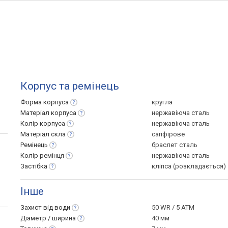
Корпус та ремінець
Форма
корпуса
кругла
Матеріал
корпуса
нержавіюча сталь
Колір
корпуса
нержавіюча сталь
Матеріал
скла
сапфірове
Ремінець
браслет сталь
Колір
ремінця
нержавіюча сталь
Застібка
кліпса (розкладається)
Інше
Захист від
води
50 WR / 5 ATM
Діаметр /
ширина
40 мм