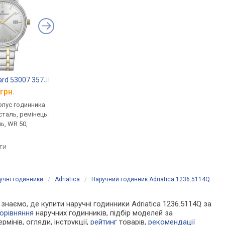
ard 53007 357JM AID
Casio Edifice EFR-537RBK-1A
Armani AX1731
грн.
від 13 520 грн.
від 10 810 грн.
рпус годинника
кварцові, корпус годинника
кварцові, корпус го
таль, ремінець:
нержавіюча сталь, ремінець:
нержавіюча сталь, р
ь, WR 50,
браслет сталь, WR 100,
браслет сталь, WR 50,
Японія
порівняти
яти
порівняти
учні годинники
/
Adriatica
/
Наручний годинник Adriatica 1236.5114Q
и знаємо, де купити наручні годинники Adriatica 1236.5114Q за
орівняння
наручних годинників, підбір моделей за
рмінів, огляди, інструкції,
рейтинг
товарів,
рекомендації