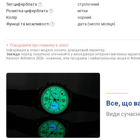
Тип
циферблата
стрілочний
Розмітка
циферблата
мітки
Колір
чорний
Функції та
можливості
дата (число місяця)
Повідомити про помилку в описі
Інформація в описі моделі носить довідковий характер.
Завжди
перед покупкою уточнюйте у менеджера інтернет-магазину характе
Каталог Adriatica 2026
- новинки, хіти продажів і найактуальніші моделі Adriat
Все, що в
Види сучасно