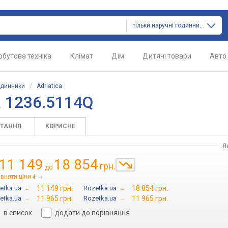
тільки наручні годинники
обутова техніка
Клімат
Дім
Дитячі товари
Авто
одинники
/
Adriatica
a 1236.5114Q
ИТАННЯ
КОРИСНЕ
Я
11 149
18 854
грн.
до
івняти ціни
→
4
etka.ua
→
11 149 грн.
Rozetka.ua
→
18 854 грн.
etka.ua
→
11 965 грн.
Rozetka.ua
→
11 965 грн.
в список
додати до порівняння