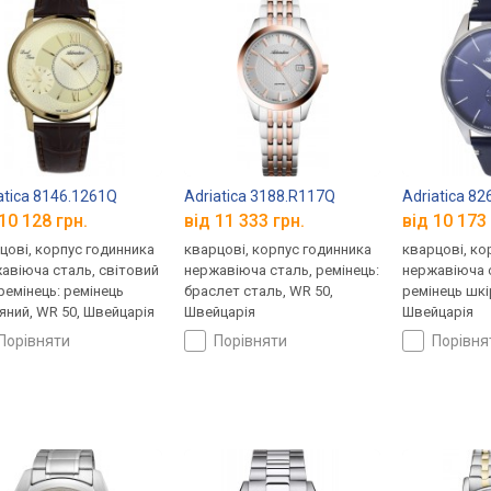
atica 8146.1261Q
Adriatica 3188.R117Q
Adriatica 8
10 128 грн.
від 11 333 грн.
від 10 173 
цові, корпус годинника
кварцові, корпус годинника
кварцові, ко
авіюча сталь, світовий
нержавіюча сталь, ремінець:
нержавіюча с
 ремінець: ремінець
браслет сталь, WR 50,
ремінець шкі
яний, WR 50, Швейцарія
Швейцарія
Швейцарія
порівняти
порівняти
порівн