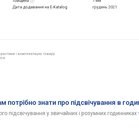
Товщина
7 мм
Дата додавання на E-Katalog
грудень 2021
ристики і комплектацію товару
ica.
ам потрібно знати про підсвічування в год
го підсвічування у звичайних і розумних годинниках