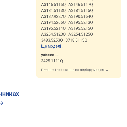
A3146.5115Q
A3146.5117Q
A3181.5113Q
A3181.5115Q
A3187.9227Q
A3190.5164Q
A3194.5266Q
A3195.5213Q
A3195.5214Q
A3195.5215Q
A3254.5123Q
A3254.5125Q
3483.5253Q
3718.5115Q
Ще моделі
↓
унісекс
3425.1111Q
Питання і побажання по підбору моделі →
инниках