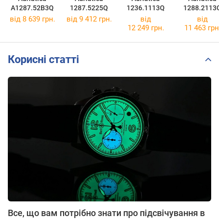
A1287.52B3Q
1287.5225Q
1236.1113Q
1288.2113
від 8 639 грн.
від 9 412 грн.
від
від
12 249 грн.
11 463 грн
Корисні статті
Все, що вам потрібно знати про підсвічування в