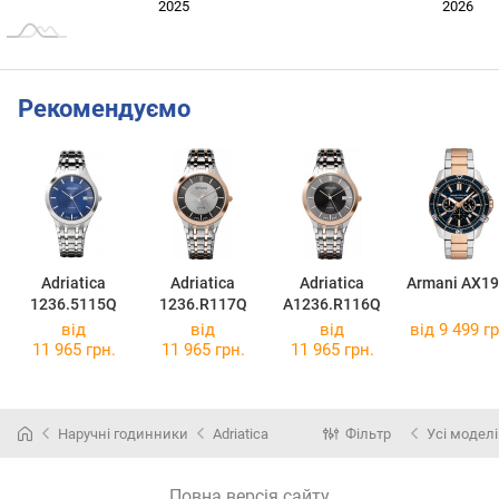
Січ. 2025
Лип.
2027
2025
2026
L
Рекомендуємо
Adriatica
Adriatica
Adriatica
Armani AX1
1236.5115Q
1236.R117Q
A1236.R116Q
від
від
від
від 9 499 гр
11 965 грн.
11 965 грн.
11 965 грн.
Наручні годинники
Adriatica
Фільтр
Усі моделі
Повна версія сайту