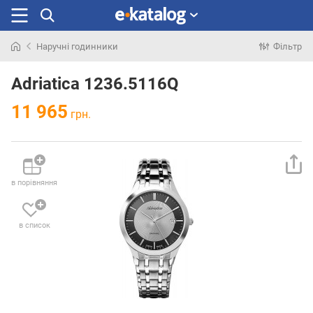
Наручні годинники
Фільтр
Шукали
раніше
Adriatica 1236.5116Q
11 965
грн.
в порівняння
в список