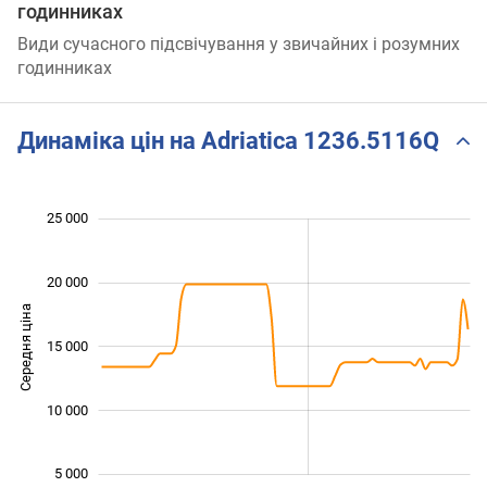
годинниках
Види сучасного підсвічування у звичайних і розумних
годинниках
Динаміка цін на Adriatica 1236.5116Q
 000
 000
 000
 000
 000
 000
0
25 000
20 000
Середня ціна
10 000
15 000
10 000
5 000