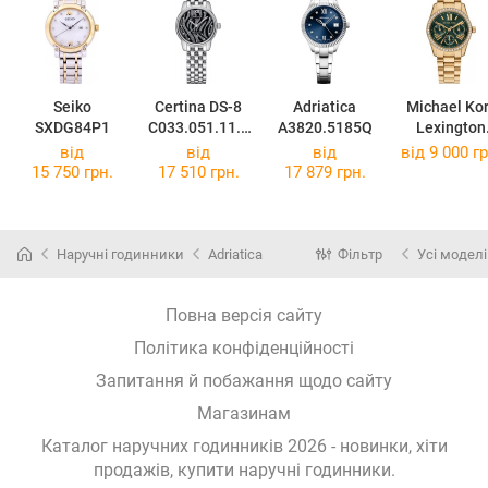
Seiko
Certina DS-8
Adriatica
Michael Ko
SXDG84P1
C033.051.11.0
A3820.5185Q
Lexington
58.00
MK4924
від
від
від
від 9 000 гр
15 750 грн.
17 510 грн.
17 879 грн.
Наручні годинники
Adriatica
Фільтр
Усі моделі
Повна версія сайту
Політика конфіденційності
Запитання й побажання щодо сайту
Магазинам
Каталог наручних годинників 2026 - новинки, хіти
продажів,
купити наручні годинники
.