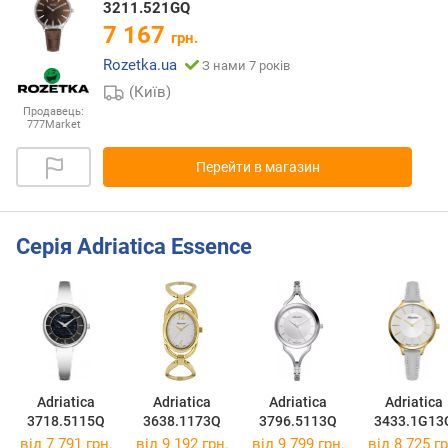
3211.521GQ
7 167
грн.
Rozetka.ua
З нами 7 років
(Київ)
Продавець:
777Market
Перейти в магазин
Серія Adriatica Essence
Adriatica
Adriatica
Adriatica
Adriatica
3718.5115Q
3638.1173Q
3796.5113Q
3433.1G13
від 7 791 грн.
від 9 192 грн.
від 9 799 грн.
від 8 725 гр