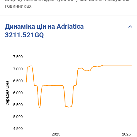
годинниках
Динаміка цін на Adriatica
3211.521GQ
7 500
 500
 000
 000
7 000
6 500
Середня ціна
6 000
4 500
5 500
5 000
4 500
2027
2025
2026
L