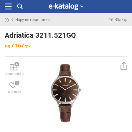
Наручні годинники
Фільтр
Шукали
раніше
Adriatica 3211.521GQ
7 167
від
грн.
в порівняння
в список