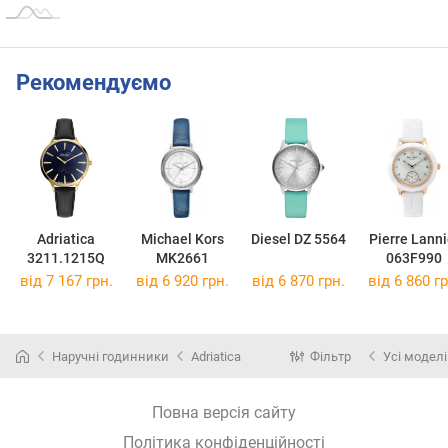
Рекомендуємо
Adriatica
Michael Kors
Diesel DZ 5564
Pierre Lanni
3211.1215Q
MK2661
063F990
від 7 167 грн.
від 6 920 грн.
від 6 870 грн.
від 6 860 гр
Наручні годинники
Adriatica
Фільтр
Усі моделі
Повна версія сайту
Політика конфіденційності