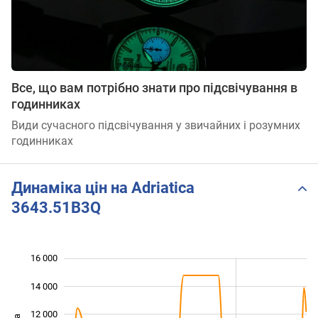
Все, що вам потрібно знати про підсвічування в
годинниках
Види сучасного підсвічування у звичайних і розумних
годинниках
Динаміка цін на Adriatica
3643.51B3Q
16 000
 000
 000
0
14 000
12 000