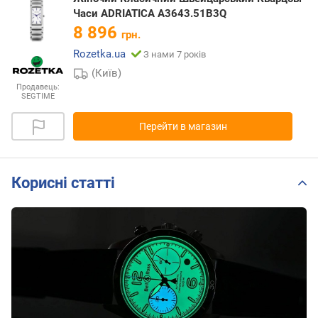
Часи ADRIATICA A3643.51B3Q
8 896
грн.
Rozetka.ua
З нами 7 років
(Київ)
Продавець:
SEGTIME
Перейти в магазин
Корисні статті