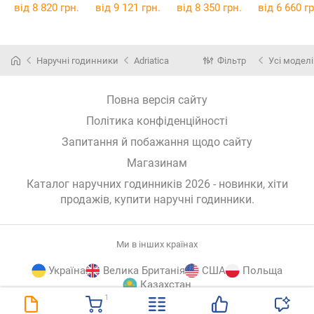
007J621
DW00100620
DW0010057
від 8 820 грн.
від 9 121 грн.
від 8 350 грн.
від 6 660 гр
Наручні годинники
Adriatica
Фільтр
Усі моделі
Повна версія сайту
Політика конфіденційності
Запитання й побажання щодо сайту
Магазинам
Каталог наручних годинників 2026 - новинки, хіти
продажів,
купити наручні годинники
.
Ми в інших країнах
Україна
Велика Британія
США
Польща
Казахстан
1