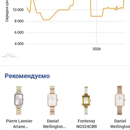
Середня ціна
10 000
10 000
8 000
6 000
4 000
2024
2025
2028
2026
L
Рекомендуємо
Pierre Lannier
Daniel
Fontenay
Daniel
Ariane
Wellington
NG524CBR
Wellingto