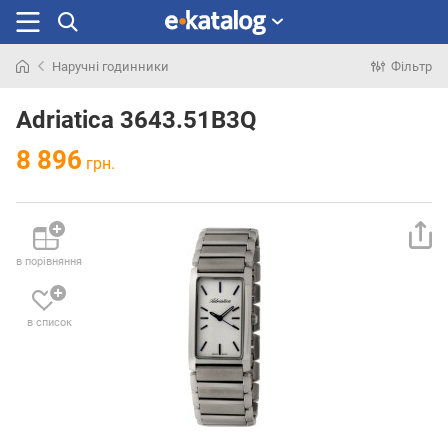
Наручні годинники
Фільтр
Шукали
раніше
Adriatica 3643.51B3Q
8 896
грн.
в порівняння
в список