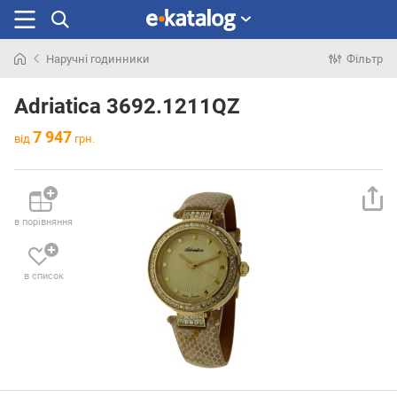
Наручні годинники
Фільтр
Шукали
раніше
Adriatica 3692.1211QZ
7 947
від
грн.
в порівняння
в список