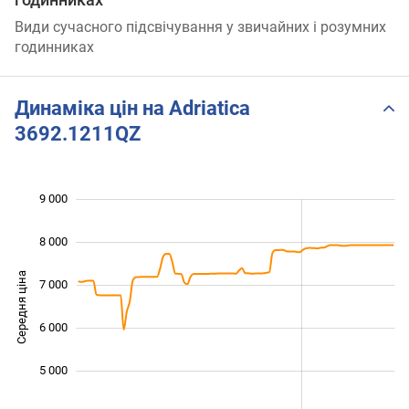
Види сучасного підсвічування у звичайних і розумних
годинниках
Динаміка цін на Adriatica
3692.1211QZ
 000
 500
 500
 500
 000
 000
9 000
8 000
Середня ціна
7 000
4 500
6 000
5 000