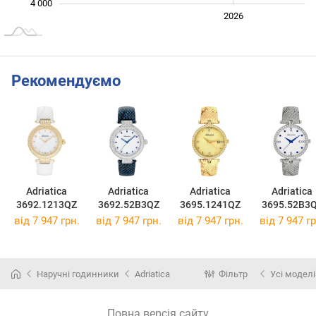
4 000
2024
2025
2028
2026
L
Рекомендуємо
Adriatica
Adriatica
Adriatica
Adriatica
3692.1213QZ
3692.52B3QZ
3695.1241QZ
3695.52B3
від 7 947 грн.
від 7 947 грн.
від 7 947 грн.
від 7 947 гр
Наручні годинники
Adriatica
Фільтр
Усі моделі
Повна версія сайту