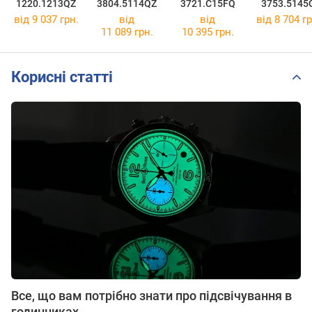
1220.1213QZ
3804.5114QZ
3721.C15FQ
3753.5145
від 9 037 грн.
від
від
від 8 704 гр
11 089 грн.
10 395 грн.
Корисні статті
Все, що вам потрібно знати про підсвічування в
годинниках