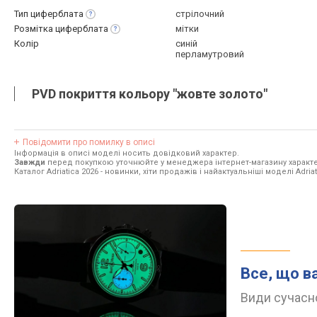
Тип
циферблата
стрілочний
Розмітка
циферблата
мітки
Колір
синій
перламутровий
PVD покриття кольору "жовте золото"
Повідомити про помилку в описі
Інформація в описі моделі носить довідковий характер.
Завжди
перед покупкою уточнюйте у менеджера інтернет-магазину характе
Каталог Adriatica 2026
- новинки, хіти продажів і найактуальніші моделі Adriat
Все, що в
Види сучасно