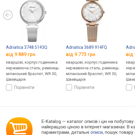
Adriatica 3748.5143Q
Adriatica 3689.914FQ
Adri
від 9 889 грн.
від 9 773 грн.
від 
кварцові, корпус годинника
кварцові, корпус годинника
квар
нержавіюча сталь, ремінець:
нержавіюча сталь, ремінець:
нерж
міланський браслет, WR 30,
міланський браслет, WR 30,
міла
Швейцарія
Швейцарія
Швей
порівняти
порівняти
E-Katalog
— каталог описів і цін на побутову
найкращою ціною в інтернет-магазинах. В 
параметрами, детальні
описи
, пошук товару