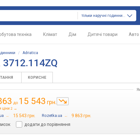
тільки наручні годинники
обутова техніка
Клімат
Дім
Дитячі товари
Авто
одинники
/
Adriatica
a 3712.114ZQ
ИТАННЯ
КОРИСНЕ
Я
863
15 543
грн.
до
и ціни
→
2
ua
→
15 543 грн.
Rozetka.ua
→
9 863 грн.
писок
додати до порівняння