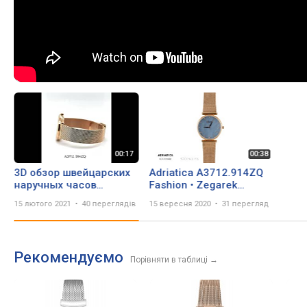
3D обзор швейцарских
Adriatica A3712.914ZQ
наручных часов
Fashion • Zegarek
Adriatica A3712.914ZQ
damski
15 лютого 2021
40 переглядів
15 вересня 2020
31 перегляд
Рекомендуємо
Порівняти в таблиці
→