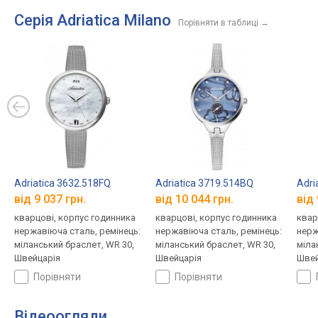
Серія Adriatica Milano
Порівняти в таблиці
→
Adriatica 3632.518FQ
Adriatica 3719.514BQ
Adri
від 9 037 грн.
від 10 044 грн.
від 
кварцові, корпус годинника
кварцові, корпус годинника
квар
нержавіюча сталь, ремінець:
нержавіюча сталь, ремінець:
нерж
міланський браслет, WR 30,
міланський браслет, WR 30,
міла
Швейцарія
Швейцарія
Швей
порівняти
порівняти
Відеоогляди