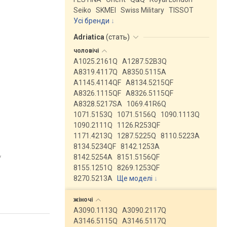
Seiko
SKMEI
Swiss Military
TISSOT
Усі бренди
Adriatica
(
стать
)
чоловічі
A1025.2161Q
A1287.52B3Q
A8319.4117Q
A8350.5115A
A1145.4114QF
A8134.5215QF
A8326.1115QF
A8326.5115QF
A8328.5217SA
1069.41R6Q
1071.5153Q
1071.5156Q
1090.1113Q
1090.2111Q
1126.R253QF
1171.4213Q
1287.5225Q
8110.5223A
8134.5234QF
8142.1253A
8142.5254A
8151.5156QF
/
8155.1251Q
8269.1253QF
8270.5213A
Ще моделі
↓
жіночі
A3090.1113Q
A3090.2117Q
A3146.5115Q
A3146.5117Q