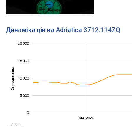
Динаміка цін на Adriatica 3712.114ZQ
20 000
-10 000
25 000
-5 000
15 000
Середня ціна
10 000
10 000
5 000
0
Січ. 2027
Лип.
Січ. 2025
L