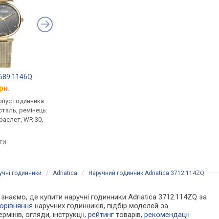
3689.1146Q
Adriatica 3719.514BQ
Adriatica A3719.51
рн.
від 10 044 грн.
від 10 044 грн.
рпус годинника
кварцові, корпус годинника
кварцові, корпус го
таль, ремінець:
нержавіюча сталь, ремінець:
нержавіюча сталь, р
раслет, WR 30,
міланський браслет, WR 30,
міланський браслет, 
Швейцарія
Швейцарія
яти
порівняти
порівняти
учні годинники
/
Adriatica
/
Наручний годинник Adriatica 3712.114ZQ
и знаємо, де купити наручні годинники Adriatica 3712.114ZQ за
орівняння
наручних годинників, підбір моделей за
рмінів, огляди, інструкції,
рейтинг
товарів,
рекомендації