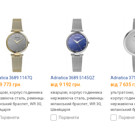
atica 3689.1147Q
Adriatica 3689.5145QZ
Adriatica 3
9 773 грн.
від 9 192 грн.
від 7 635 г
цові, корпус годинника
кварцові, корпус годинника
ультратонкі,
авіюча сталь, ремінець:
нержавіюча сталь, ремінець:
корпус годи
нський браслет, WR 30,
міланський браслет, WR 30,
нержавіюча с
царія
Швейцарія
міланський б
Швейцарія
порівняти
порівняти
порівн