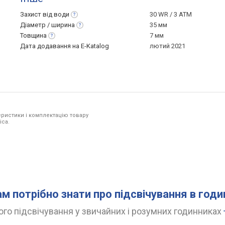
Захист від
води
30 WR / 3 ATM
Діаметр /
ширина
35 мм
Товщина
7 мм
Дата додавання на E-Katalog
лютий 2021
ристики і комплектацію товару
ica.
ам потрібно знати про підсвічування в год
го підсвічування у звичайних і розумних годинниках