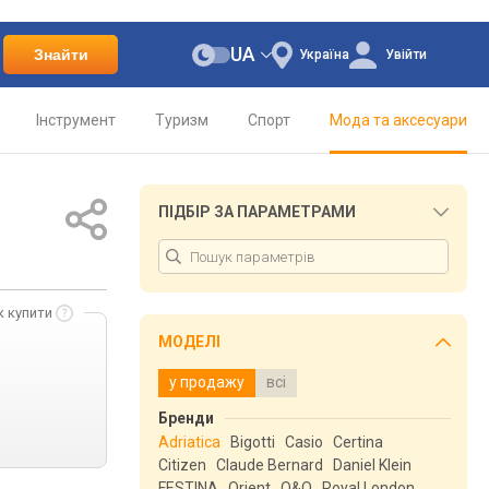
UA
Знайти
Україна
Увійти
Інструмент
Туризм
Спорт
Мода та аксесуари
ПІДБІР ЗА ПАРАМЕТРАМИ
к купити
МОДЕЛІ
у продажу
всі
Бренди
Adriatica
Bigotti
Casio
Certina
Citizen
Claude Bernard
Daniel Klein
FESTINA
Orient
Q&Q
Royal London