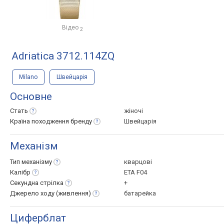
Відео
2
Adriatica 3712.114ZQ
Milano
Швейцарія
Основне
Стать
жіночі
Країна походження
бренду
Швейцарія
Механізм
Тип
механізму
кварцові
Калібр
ETA F04
Секундна
стрілка
+
Джерело ходу
(живлення)
батарейка
Циферблат