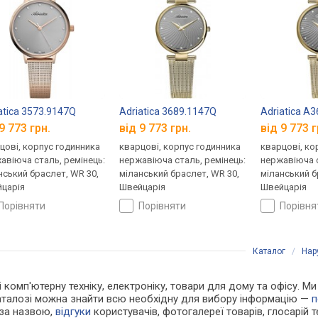
atica 3573.9147Q
Adriatica 3689.1147Q
Adriatica A
9 773 грн.
від 9 773 грн.
від 9 773 г
цові, корпус годинника
кварцові, корпус годинника
кварцові, ко
авіюча сталь, ремінець:
нержавіюча сталь, ремінець:
нержавіюча с
нський браслет, WR 30,
міланський браслет, WR 30,
міланський б
царія
Швейцарія
Швейцарія
порівняти
порівняти
порівн
Каталог
/
Нар
 і комп'ютерну техніку, електроніку, товари для дому та офісу. М
каталозі можна знайти всю необхідну для вибору інформацію —
п
 за назвою,
відгуки
користувачів, фотогалереї товарів, глосарій те