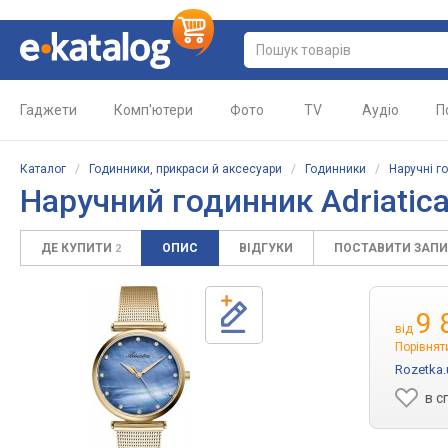
Гаджети
Комп'ютери
Фото
TV
Аудіо
П
Каталог
/
Годинники, прикраси й аксесуари
/
Годинники
/
Наручні г
Наручний годинник Adriatic
ДЕ КУПИТИ
ОПИС
ВІДГУКИ
ПОСТАВИТИ ЗАП
2
9 
від
Порівнят
Rozetka.
в с