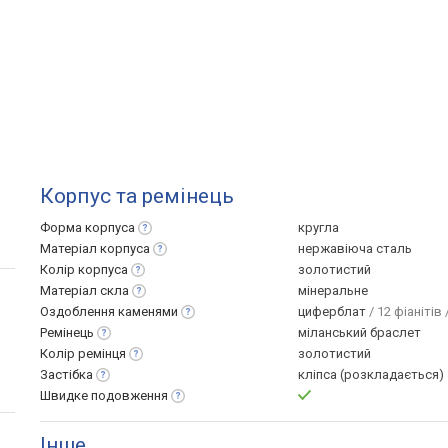
Корпус та ремінець
Форма
корпуса
кругла
Матеріал
корпуса
нержавіюча сталь
Колір
корпуса
золотистий
Матеріал
скла
мінеральне
Оздоблення
каменями
циферблат
/ 12 фіанітів 
Ремінець
міланський браслет
Колір
ремінця
золотистий
Застібка
кліпса (розкладається)
Швидке
подовження
Інше