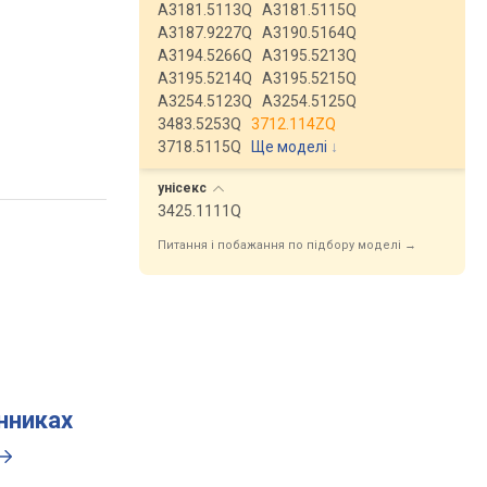
A3181.5113Q
A3181.5115Q
A3187.9227Q
A3190.5164Q
A3194.5266Q
A3195.5213Q
A3195.5214Q
A3195.5215Q
A3254.5123Q
A3254.5125Q
3483.5253Q
3712.114ZQ
3718.5115Q
Ще моделі
↓
унісекс
3425.1111Q
Питання і побажання по підбору моделі →
инниках